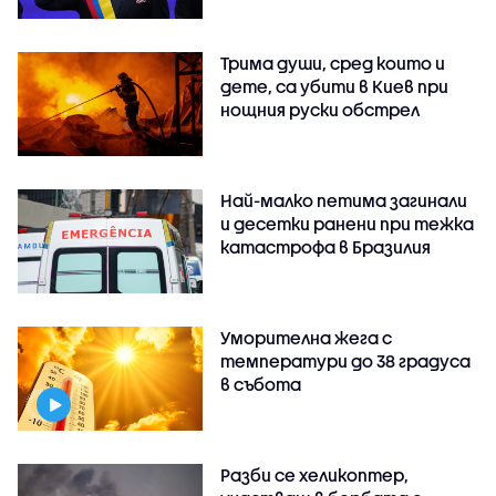
Трима души, сред които и
дете, са убити в Киев при
нощния руски обстрел
Най-малко петима загинали
и десетки ранени при тежка
катастрофа в Бразилия
Уморителна жега с
температури до 38 градуса
в събота
Разби се хеликоптер,