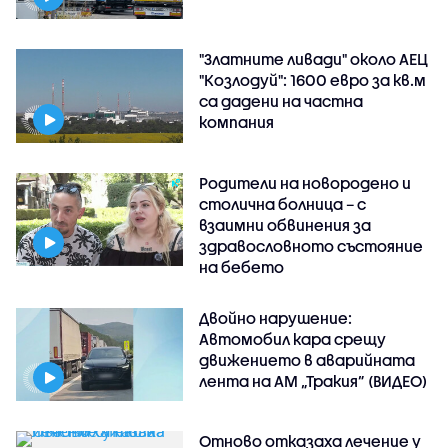
"Златните ливади" около АЕЦ
"Козлодуй": 1600 евро за кв.м
са дадени на частна
компания
Родители на новородено и
столична болница – с
взаимни обвинения за
здравословното състояние
на бебето
Двойно нарушение:
Автомобил кара срещу
движението в аварийната
лента на АМ „Тракия” (ВИДЕО)
Отново отказаха лечение у