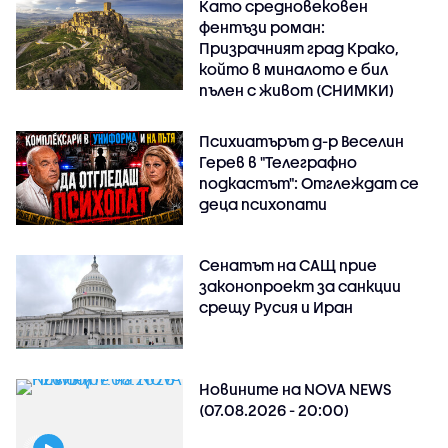
Като средновековен
фентъзи роман:
Призрачният град Крако,
който в миналото е бил
пълен с живот (СНИМКИ)
Психиатърът д-р Веселин
Герев в "Телеграфно
подкастът": Отглеждат се
деца психопати
Сенатът на САЩ прие
законопроект за санкции
срещу Русия и Иран
Новините на NOVA NEWS
(07.08.2026 - 20:00)