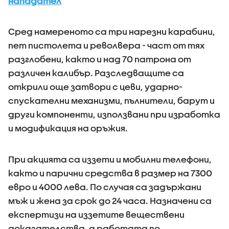
нападател
Сред намереното са три нарезни карабини,
пет пистолета и револвера - част от тях
разглобени, както и над 70 патрона от
различен калибър. Разследващите са
открили още затвори с цеви, ударно-
спускателни механизми, пълнители, барут и
други компоненти, използвани при изработка
и модификация на оръжия.
При акцията са иззети и мобилни телефони,
както и парични средства в размер на 7300
евро и 4000 лева. По случая са задържани
мъж и жена за срок до 24 часа. Назначени са
експертизи на иззетите веществени
доказателства, а работата по