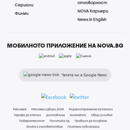
отговорност
Сериали
NOVA Кариери
Филми
News in English
МОБИЛНОТО ПРИЛОЖЕНИЕ НА NOVA.BG
Четете ни в Google News
Реклама
Реклама избори 2026
Разпространение на канали
Тарифа за откъси
Доставчици
Контакти
Общи условия
Поверителност
Политика ЛД
Правила за ползване
Етика и съответствие
Платени публикации