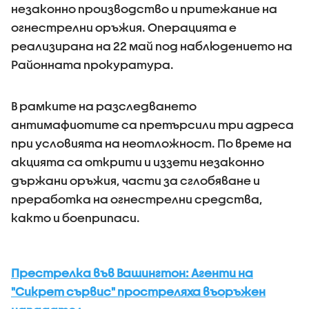
незаконно производство и притежание на
огнестрелни оръжия. Операцията е
реализирана на 22 май под наблюдението на
Районната прокуратура.
В рамките на разследването
антимафиотите са претърсили три адреса
при условията на неотложност. По време на
акцията са открити и иззети незаконно
държани оръжия, части за сглобяване и
преработка на огнестрелни средства,
както и боеприпаси.
Престрелка във Вашингтон: Агенти на
"Сикрет сървис" простреляха въоръжен