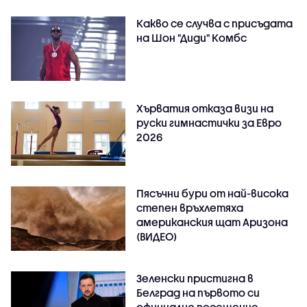
Какво се случва с присъдата
на Шон "Диди" Комбс
Хърватия отказа визи на
руски гимнастички за Евро
2026
Пясъчни бури от най-висока
степен връхлетяха
американския щат Аризона
(ВИДЕО)
Зеленски пристигна в
Белград на първото си