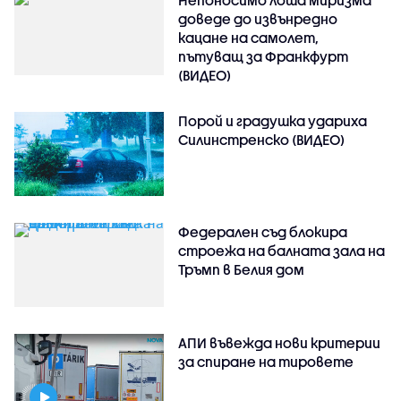
доведе до извънредно
кацане на самолет,
пътуващ за Франкфурт
(ВИДЕО)
Порой и градушка удариха
Силинстренско (ВИДЕО)
Федерален съд блокира
строежа на балната зала на
Тръмп в Белия дом
АПИ въвежда нови критерии
за спиране на тировете