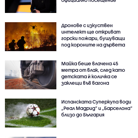
официално посещение
Дронове с изкуствен
интелект ще откриват
горски пожари, бушуващи
под короните на дървета
Майка беше влачена 45
метра от влак, след като
детската ѝ количка се
заклещи във вагона
Испанската Суперкупа води
„Реал Мадрид“ и „Барселона“
близо до България