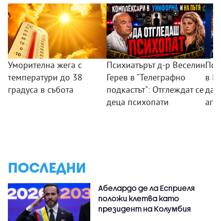
Уморителна жега с
Психиатърът д-р Веселин
Пси
температури до 38
Герев в "Телеграфно
в П
градуса в събота
подкастът": Отглеждат се
дад
деца психопати
агр
ПОСЛЕДНИ
Абелардо де ла Есприеля
положи клетва като
президент на Колумбия