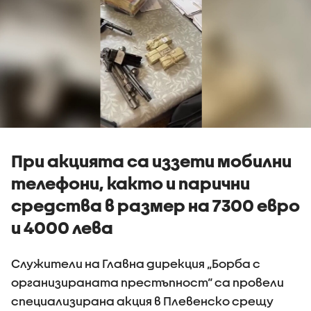
При акцията са иззети мобилни
телефони, както и парични
средства в размер на 7300 евро
и 4000 лева
Служители на Главна дирекция „Борба с
организираната престъпност“ са провели
специализирана акция в Плевенско срещу