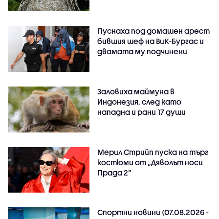
Пуснаха под домашен арест
бившия шеф на ВиК-Бургас и
двамата му подчинени
Заловиха маймуна в
Индонезия, след като
нападна и рани 17 души
Мерил Стрийп пуска на търг
костюми от „Дяволът носи
Прада 2“
Спортни новини (07.08.2026 -