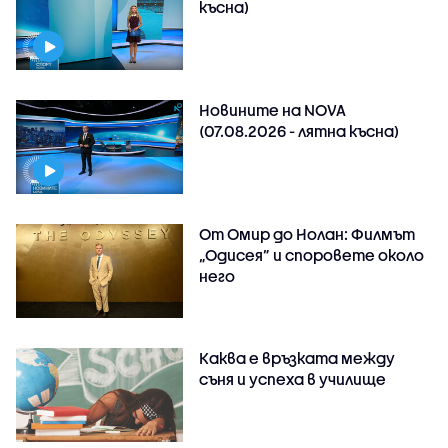
късна)
Новините на NOVA
(07.08.2026 - лятна късна)
От Омир до Нолан: Филмът
„Одисея” и споровете около
него
Каква е връзката между
съня и успеха в училище