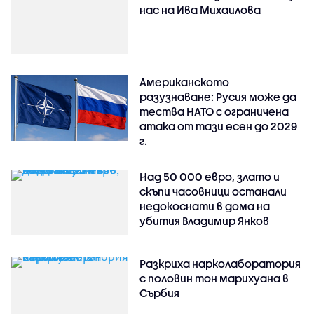
нас на Ива Михаилова
Американското
разузнаване: Русия може да
тества НАТО с ограничена
атака от тази есен до 2029
г.
Над 50 000 евро, злато и
скъпи часовници останали
недокоснати в дома на
убития Владимир Янков
Разкриха нарколаборатория
с половин тон марихуана в
Сърбия