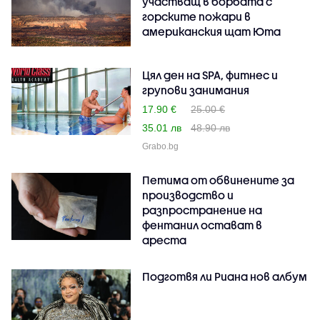
участващ в борбата с
горските пожари в
американския щат Юта
Цял ден на SPA, фитнес и
групови занимания
17.90 €
25.00 €
35.01 лв
48.90 лв
Grabo.bg
Петима от обвинените за
производство и
разпространение на
фентанил остават в
ареста
Подготвя ли Риана нов албум