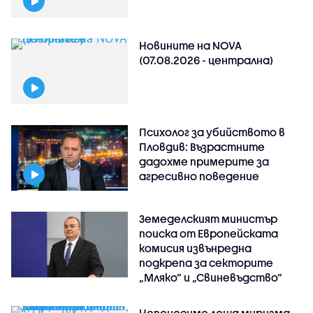
Новините на NOVA
(07.08.2026 - централна)
Психолог за убийството в
Пловдив: Възрастните
дадохме примерите за
агресивно поведение
Земеделският министър
поиска от Европейската
комисия извънредна
подкрепа за секторите
„Мляко“ и „Свиневъдство“
Непоносимо лоша миризма