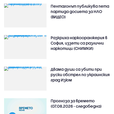
Пентагонът публикува пета
партида досиета за НЛО
(ВИДЕО)
Разкриха наркооранжерия в
София, иззети са различни
наркотици (СНИМКИ)
Двама души са убити при
руски обстрeл по украинския
град Изюм
Прогноза за времето
(07.08.2026 - следобедна)