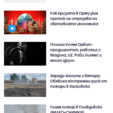
Как кризата в Ормузкия
проток се отразява на
световната икономика
Почина Уилям Орбит -
продуцентът, работил с
Мадона, U2, Роби Уилямс и
много други
Заради жегите и вятъра:
Обявиха екстремен риск от
пожари в Хасковско
Голям пожар в Пловдивско
(ВИДЕО+СНИМКИ)