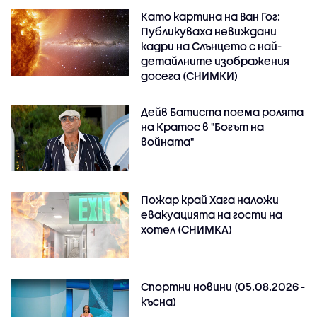
Като картина на Ван Гог:
Публикуваха невиждани
кадри на Слънцето с най-
детайлните изображения
досега (СНИМКИ)
Дейв Батиста поема ролята
на Кратос в "Богът на
войната"
Пожар край Хага наложи
евакуацията на гости на
хотел (СНИМКА)
Спортни новини (05.08.2026 -
късна)