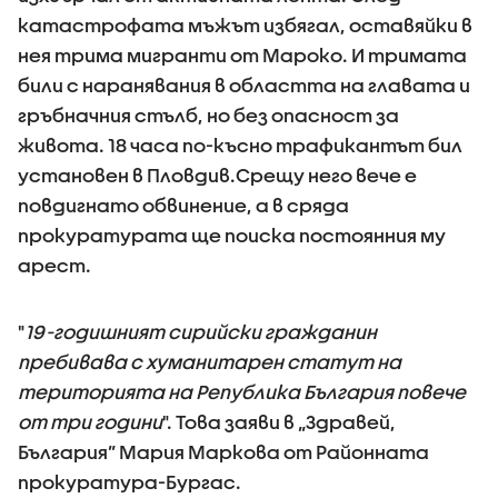
катастрофата мъжът избягал, оставяйки в
нея трима мигранти от Мароко. И тримата
били с наранявания в областта на главата и
гръбначния стълб, но без опасност за
живота. 18 часа по-късно трафикантът бил
установен в Пловдив.Срещу него вече е
повдигнато обвинение, а в сряда
прокуратурата ще поиска постоянния му
арест.
"
19-годишният сирийски гражданин
пребивава с хуманитарен статут на
територията на Република България повече
от три години
". Това заяви в „Здравей,
България” Мария Маркова от Районната
прокуратура-Бургас.