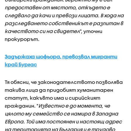
предоставен от мястото, откъдето е
следвало да качи и превози лицата. В хода на
разследването собственикът е разпитан в
качеството си на свидетел
", уточни
прокурорът.
Задържаха шофьора, превозвал мигранти
край Бургас
Тя обясни, че законодателството позволява
такива лица да придобият хуманитарен
статут, какъвто има и сирийският
гражданин. "
Известно е до момента, че
цялото му семейство се намира в Западна
Европа. Той има постоянен и настоящ адрес
на територията на България и е трудово