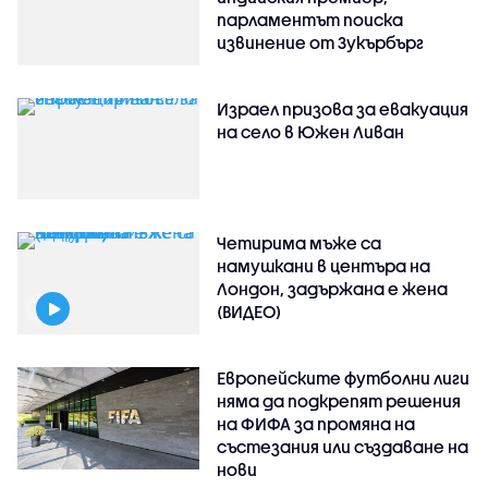
парламентът поиска
извинение от Зукърбърг
Израел призова за евакуация
на село в Южен Ливан
Четирима мъже са
намушкани в центъра на
Лондон, задържана е жена
(ВИДЕО)
Европейските футболни лиги
няма да подкрепят решения
на ФИФА за промяна на
състезания или създаване на
нови