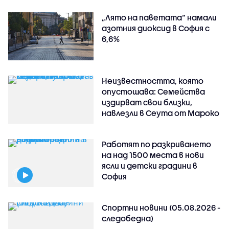
„Лято на паветата“ намали
азотния диоксид в София с
6,6%
Неизвестността, която
опустошава: Семейства
издирват свои близки,
навлезли в Сеута от Мароко
Работят по разкриването
на над 1500 места в нови
ясли и детски градини в
София
Спортни новини (05.08.2026 -
следобедна)