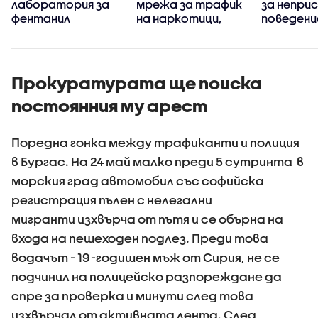
лаборатория за
мрежа за трафик
за непри
фентанил
на наркотици,
поведени
организаторът е
туристи
задържан у нас
Италия
(ВИДЕО+
Прокуратурата ще поиска
постоянния му арест
Поредна гонка между трафиканти и полиция
в Бургас. На 24 май малко преди 5 сутринта в
морския град автомобил със софийска
регистрация пълен с нелегални
мигранти изхвърча от пътя и се обърна на
входа на пешеходен подлез. Преди това
водачът - 19-годишен мъж от Сирия, не се
подчинил на полицейско разпореждане да
спре за проверка и минути след това
изхвърчал от активната лента. След