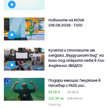
Новините на NOVA
(06.08.2026 - 7.00)
Кучета и стопаните им
гледаха „Въздушният Бъд“ на
кино под открито небе в Лос
Анджелис (ВИДЕО)
Подари емоция: Гмуркане в
Несебър с PADI инс..
59.00 €
75.00 €
115.39 лв
146.69 лв
Grabo.bg