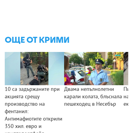
ОЩЕ ОТ КРИМИ
10 са задържаните при
Двама непълнолетни
Пил
акцията срещу
карали колата, блъснала
над
производство на
пешеходец в Несебър
екс
фентанил:
Антимафиотите открили
350 хил. евро и