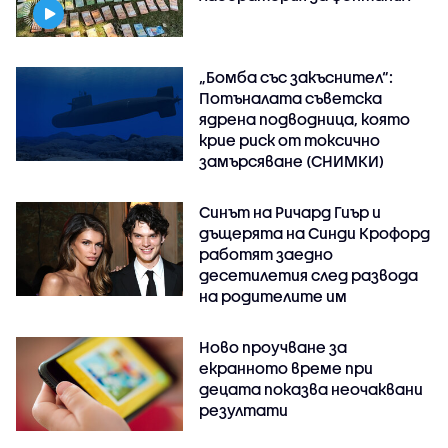
„Бомба със закъснител“:
Потъналата съветска
ядрена подводница, която
крие риск от токсично
замърсяване (СНИМКИ)
Синът на Ричард Гиър и
дъщерята на Синди Крофорд
работят заедно
десетилетия след развода
на родителите им
Ново проучване за
екранното време при
децата показва неочаквани
резултати