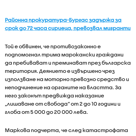
Районна прокуратура-Бургас задържа за
срок до 72 часа сириеца, превозвал мигранти
Той е обвинен, че противозаконно е
подпомогнал трима марокански граждани
да пребивават и преминават през българска
територия. Деянието е извършено чрез
използване на моторно превозно средство и
неподчинение на органите на властта. За
него законът предвижда наказание
„лишаване от свобода“ от 2 до 10 години и
глоба от 5 000 до 20 000 лева.
Маркова подчерта, че след катастрофата