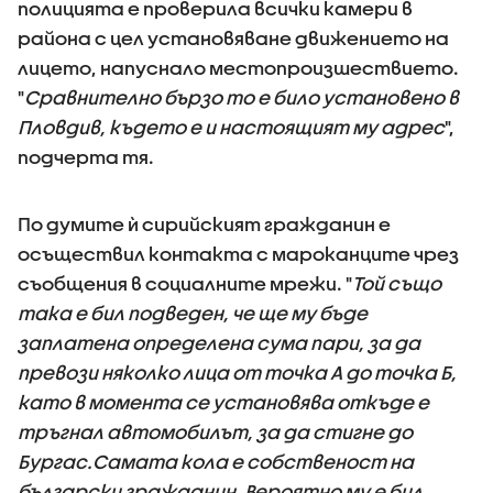
полицията е проверила всички камери в
района с цел установяване движението на
лицето, напуснало местопроизшествието.
"
Сравнително бързо то е било установено в
Пловдив, където е и настоящият му адрес
",
подчерта тя.
По думите ѝ сирийският гражданин е
осъществил контакта с мароканците чрез
съобщения в социалните мрежи. "
Той също
така е бил подведен, че ще му бъде
заплатена определена сума пари, за да
превози няколко лица от точка А до точка Б,
като в момента се установява откъде е
тръгнал автомобилът, за да стигне до
Бургас.Самата кола е собственост на
български гражданин. Вероятно му е бил