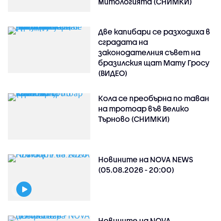
митологията (СНИМКИ)
Две капибари се разходиха в
сградата на
законодателния съвет на
бразилския щат Мату Гросу
(ВИДЕО)
Кола се преобърна по таван
на тротоар във Велико
Търново (СНИМКИ)
Новините на NOVA NEWS
(05.08.2026 - 20:00)
Новините на NOVA