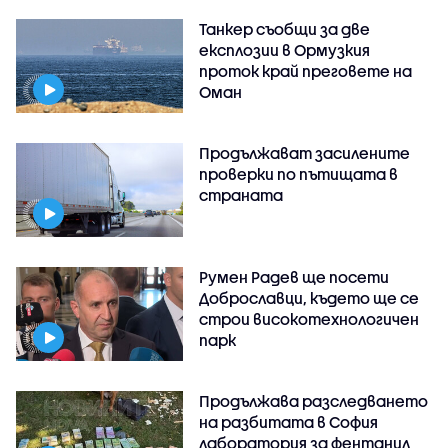
Танкер съобщи за две
експлозии в Ормузкия
проток край преговете на
Оман
Продължават засилените
проверки по пътищата в
страната
Румен Радев ще посети
Доброславци, където ще се
строи високотехнологичен
парк
Продължава разследването
на разбитата в София
лаборатория за фентанил