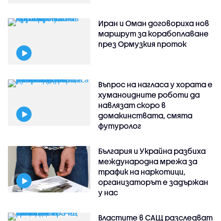
Иран и Оман договориха нов
маршрут за корабоплаване
през Ормузкия проток
Въпрос на нагласа у хората е
хуманоидните роботи да
навлязат скоро в
домакинствата, смята
футуролог
България и Украйна разбиха
международна мрежа за
трафик на наркотици,
организаторът е задържан
у нас
Властите в САЩ разследват