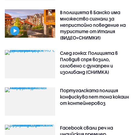
В полицията в Банско има
множество сигнали за
непристойно поведение на
туристите от Италия
(ВИДЕО+СНИМКИ)
След гонка: Полицията в
Пловдив спря возило,
сглобено с дунапрен и
изолибанд (СНИМКА)
Португалската полиция
конфискува пет тона кокаин
от контейнеровоз
Facebook свали реч на
индийския премиер,