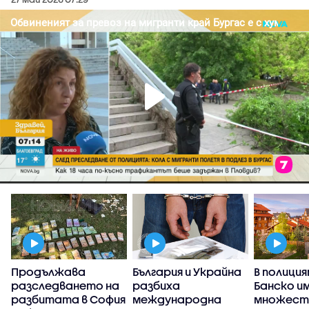
Продължава
България и Украйна
В полиция
разследването на
разбиха
Банско и
разбитата в София
международна
множеств