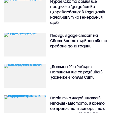
Израелската армия ще
продължи "да действа
изпреварващо" в Газа, заяви
началникът на Генералния
щаб
Пловдив даде старт на
Световното първенство по
гребане до 19 години
„Батман 2“ с Робърт
Патинсън ще се развива в
заснежен Готъм Сити
Паркът на чудовищата в
Италия - мястото, в което
се преплитат историята и