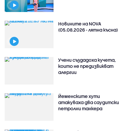
Новините на NOVA
(05.08.2026 - лятна късна)
Учени създадоха кучета,
които не предизвикват
алергии
Йеменските хути
атакуваха два саудитски
петролни танкера