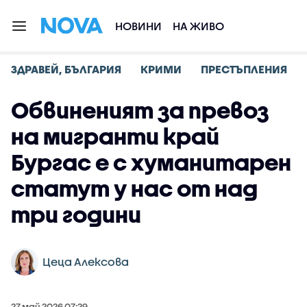
НОВИНИ
НА ЖИВО
ЗДРАВЕЙ, БЪЛГАРИЯ
КРИМИ
ПРЕСТЪПЛЕНИЯ
Обвиненият за превоз
на мигранти край
Бургас е с хуманитарен
статут у нас от над
три години
Цеца Алексова
27 май 2026 07:29