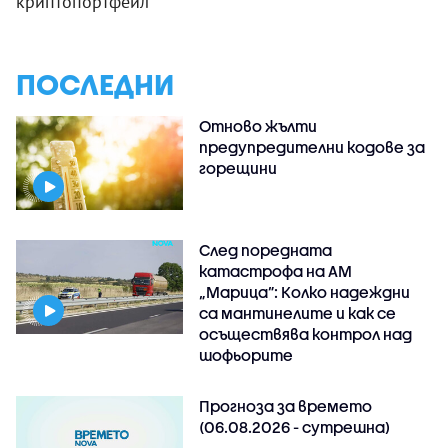
криптопортфейл
ПОСЛЕДНИ
Отново жълти
предупредителни кодове за
горещини
След поредната
катастрофа на АМ
„Марица”: Колко надеждни
са мантинелите и как се
осъществява контрол над
шофьорите
Прогноза за времето
(06.08.2026 - сутрешна)