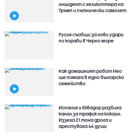
инцидент с хеликоптера на
Тръмп и пътнически самолет
Русия съобщи за нови удари
по кораби в Черно море
Как домашният робот Нео
ще помага в едно българско
семейство
Испания и Еквадор разбиха
канал за трафик на кокаин.
Иззеха 21 тона дрога и
арестуваха 44 души