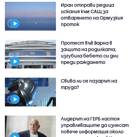
Иран отправи редица
искания към САЩ за
отварянето на Ормузкия
проток
Протест във Варна в
защита на родилката,
изгубила бебето си дни
преди раждането
Свива ли се пазарът на
труда?
Лидерът на ГЕРБ настоя
управляващите да изнесат
повече информация около