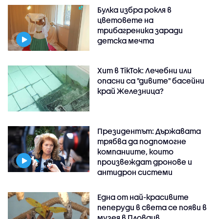
Булка избра рокля в
цветовете на
трибагреника заради
детска мечта
Хит в TikTok: Лечебни или
опасни са "дивите" басейни
край Железница?
Президентът: Държавата
трябва да подпомогне
компаниите, които
произвеждат дронове и
антидрон системи
Една от най-красивите
пеперуди в света се появи в
музея в Пловдив