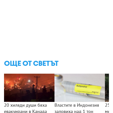
ОЩЕ ОТ СВЕТЪТ
20 хиляди души бяха
Властите в Индонезия
25 
евакуирани в Канада
заловиха над 1 тон
меж