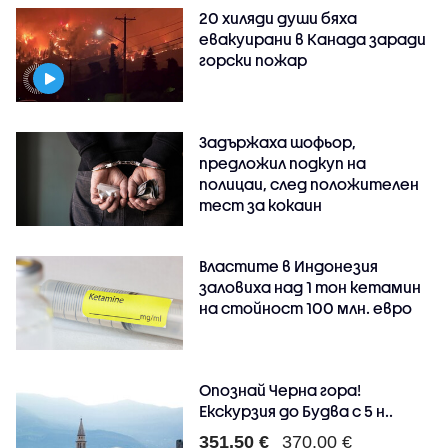
20 хиляди души бяха
евакуирани в Канада заради
горски пожар
Задържаха шофьор,
предложил подкуп на
полицаи, след положителен
тест за кокаин
Властите в Индонезия
заловиха над 1 тон кетамин
на стойност 100 млн. евро
Опознай Черна гора!
Екскурзия до Будва с 5 н..
351.50 €
370.00 €