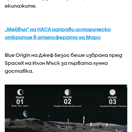
екипажите.
„Мейвън“ на НАСА направи историческо
откритие в атмосферата на Марс
Blue Origin на Джеф Безос беше избрана пред
SpaceX на Илон Мъск за първата лунна
доставка.