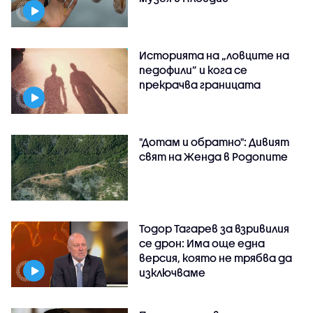
Историята на „ловците на
педофили” и кога се
прекрачва границата
"Дотам и обратно": Дивият
свят на Женда в Родопите
Тодор Тагарев за взривилия
се дрон: Има още една
версия, която не трябва да
изключваме