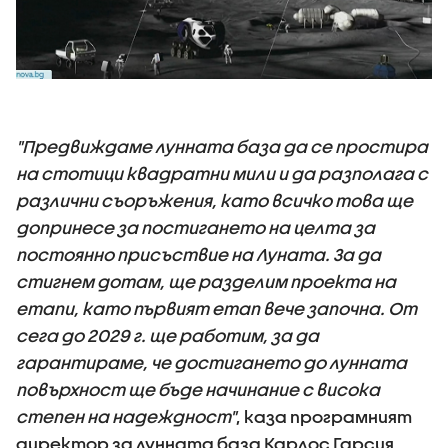
"Предвиждаме лунната база да се простира
на стотици квадратни мили и да разполага с
различни съоръжения, като всичко това ще
допринесе за постигането на целта за
постоянно присъствие на Луната. За да
стигнем дотам, ще разделим проекта на
етапи, като първият етап вече започна. От
сега до 2029 г. ще работим, за да
гарантираме, че достигането до лунната
повърхност ще бъде начинание с висока
степен на надеждност"
, каза програмният
директор за лунната база Карлос Гарсия