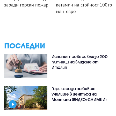
заради горски пожар
кетамин на стойност 100
тов
млн. евро
ПОСЛЕДНИ
Испания провери близо 200
пътници на влизане от
Италия
Гори сграда на бивше
училище в центъра на
Монтана (ВИДЕО+СНИМКИ)