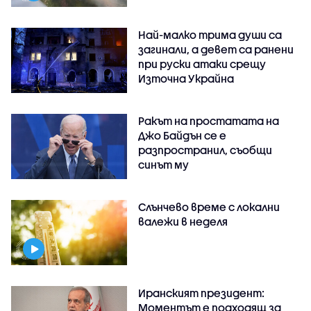
Най-малко трима души са
загинали, а девет са ранени
при руски атаки срещу
Източна Украйна
Ракът на простатата на
Джо Байдън се е
разпространил, съобщи
синът му
Слънчево време с локални
валежи в неделя
Иранският президент:
Моментът е подходящ за