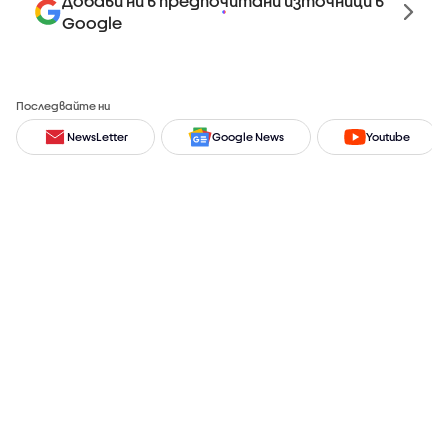
Добави ни в предпочитани източници в
Google
Последвайте ни
NewsLetter
Google News
Youtube