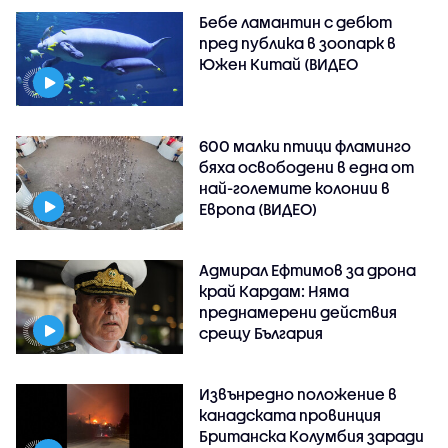
Бебе ламантин с дебют
пред публика в зоопарк в
Южен Китай (ВИДЕО
600 малки птици фламинго
бяха освободени в една от
най-големите колонии в
Европа (ВИДЕО)
Адмирал Ефтимов за дрона
край Кардам: Няма
преднамерени действия
срещу България
Извънредно положение в
канадската провинция
Британска Колумбия заради