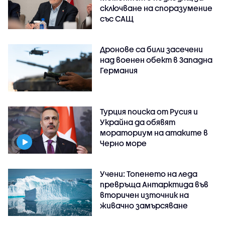
сключване на споразумение
със САЩ
Дронове са били засечени
над военен обект в Западна
Германия
Турция поиска от Русия и
Украйна да обявят
мораториум на атаките в
Черно море
Учени: Топенето на леда
превръща Антарктида във
вторичен източник на
живачно замърсяване