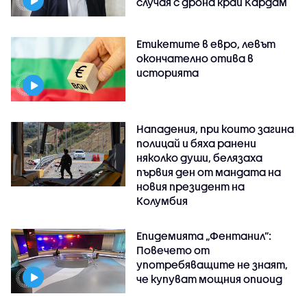
случая с дрона край Кардам
Етикетите в евро, левът
окончателно отива в
историята
Нападения, при които загина
полицай и бяха ранени
няколко души, белязаха
първия ден от мандата на
новия президент на
Колумбия
Епидемията „Фентанил”:
Повечето от
употребяващите не знаят,
че купуват мощния опиоид