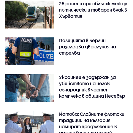
25 ранени при сблъсък между
пътнически и товарен влак в
Хърватия
Полицията в Берлин
разследва два случая на
стрелба
Украинец е задържан за
убийството на негов
сънародник в частен
комплекс в община Несебър
Йотова: Славните флотски
традиции на България
намират продължение в
дръзновението на най-