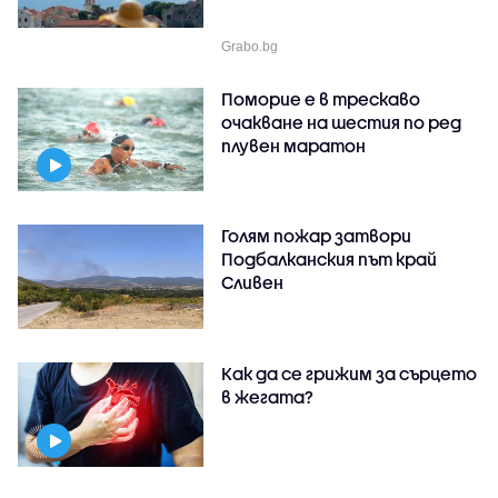
Grabo.bg
Поморие е в трескаво
очакване на шестия по ред
плувен маратон
Голям пожар затвори
Подбалканския път край
Сливен
Как да се грижим за сърцето
в жегата?