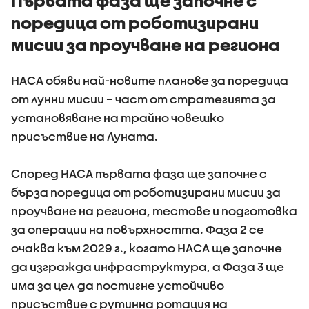
Първата фаза ще започне с
поредица от роботизирани
мисии за проучване на региона
НАСА обяви най-новите планове за поредица
от лунни мисии – част от стратегията за
установяване на трайно човешко
присъствие на Луната.
Според НАСА първата фаза ще започне с
бърза поредица от роботизирани мисии за
проучване на региона, тестове и подготовка
за операции на повърхността. Фаза 2 се
очаква към 2029 г., когато НАСА ще започне
да изгражда инфраструктура, а Фаза 3 ще
има за цел да постигне устойчиво
присъствие с рутинна ротация на