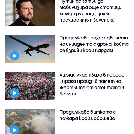
Путин се готви да
мобилизира още стотици
хиляди руснаци, заяви
президентът Зеленски
Продължава разследването
на инцидента с дрона, който
се взриви край Кардам
Хиляди участваха в парада
„Прага Прайд“ в памет на
жертвите от атентата в
Берлин
Продължава битката с
пожара край Бобошево