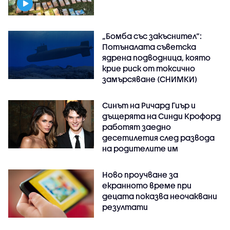
„Бомба със закъснител“:
Потъналата съветска
ядрена подводница, която
крие риск от токсично
замърсяване (СНИМКИ)
Синът на Ричард Гиър и
дъщерята на Синди Крофорд
работят заедно
десетилетия след развода
на родителите им
Ново проучване за
екранното време при
децата показва неочаквани
резултати