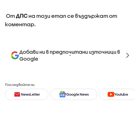
От
ДПС
на този етап се въздържат от
коментар.
Добави ни в предпочитани източници в
Google
Последвайте ни
NewsLetter
Google News
Youtube