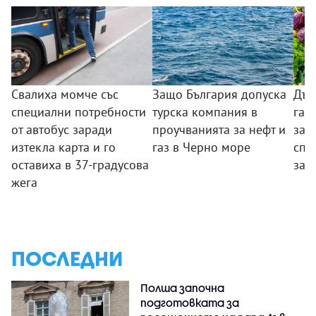
Свалиха момче със
Защо България допуска
Дър
специални потребности
турска компания в
гар
от автобус заради
проучванията за нефт и
за 
изтекла карта и го
газ в Черно море
спе
оставиха в 37-градусова
за 
жега
ПОСЛЕДНИ
Полша започна
подготовката за