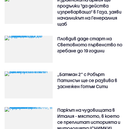
продължи "да действа
изпреварващо" в Газа, заяви
началникът на Генералния
щаб
Пловдив даде старт на
Световното първенство по
гребане до 19 години
„Батман 2“ с Робърт
Патинсън ще се развива в
заснежен Готъм Сити
Паркът на чудовищата в
Италия - мястото, в което
се преплитат историята и
митологията (СНИМКИ)