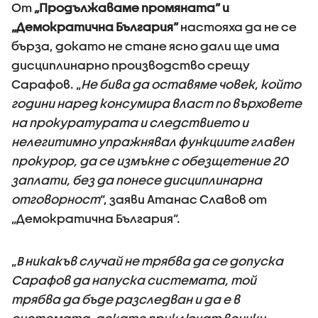
От
„Продължаваме промяната“ и
„Демократична България“
настояха да не се
бърза, докато не стане ясно дали ще има
дисциплинарно производство срещу
Сарафов. „
Не бива да оставяме човек, който
години наред консумира власт по върховете
на прокуратурата и следствието и
нелегитимно упражнявал функциите главен
прокурор, да се измъкне с обезщетение 20
заплати, без да понесе дисциплинарна
отговорност
“, заяви Атанас Славов от
„Демократична България“.
„
В никакъв случай не трябва да се допуска
Сарафов да напуска системата, той
трябва да бъде разследван и да е в