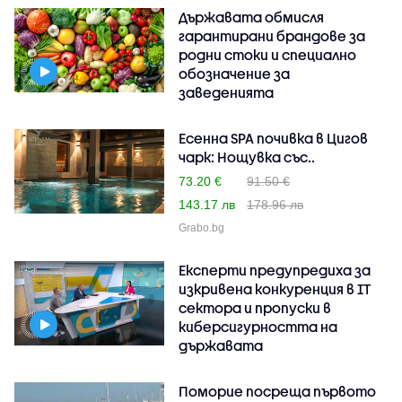
Държавата обмисля
гарантирани брандове за
родни стоки и специално
обозначение за
заведенията
Есенна SPA почивка в Цигов
чарк: Нощувка със..
73.20 €
91.50 €
143.17 лв
178.96 лв
Grabo.bg
Експерти предупредиха за
изкривена конкуренция в IT
сектора и пропуски в
киберсигурността на
държавата
Поморие посреща първото