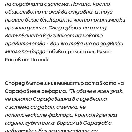
на съдебната система. Начало, което
обществото ни очаква отдавна, а този
процес беше блокиран по чисто политически
причини досега. След изборите и след
встъпването в длъжност на новото
правителство - всичко това ще се задвижи
много по-бързо"
, обяви премиерът Румен
Радев от Париж.
Според вътрешния министър оставката на
Сарафов не е реформа.
"Тя обаче е ясен знак,
че цялата Сарафовщина в съдебната
система си дават сметка, че
политическите фактори, които я крепяха
години, губят сила. Борислав Сарафов е
невъзможен без политическите си