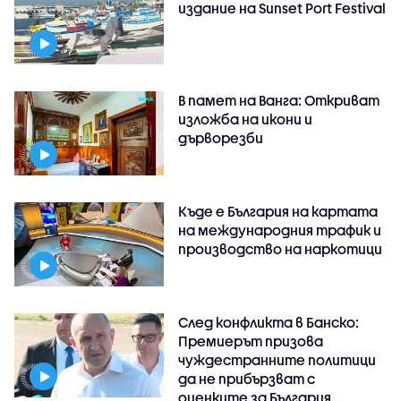
издание на Sunset Port Festival
В памет на Ванга: Откриват
изложба на икони и
дърворезби
Къде е България на картата
на международния трафик и
производство на наркотици
След конфликта в Банско:
Премиерът призова
чуждестранните политици
да не прибързват с
оценките за България