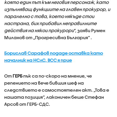
която един път към неговия персонаж, като
изпълняващ функциите на главен прокурор, и
паралелно с това, което някъде стои
настрана, бих прибавил неправилните
действия на някои прокурори
“, заяви Румен
Миланов от „Прогресивна България“ .
Борислав Сарафов подаде оставка като
началник на НСлС, ВСС я прие
От
ГЕРБ
пък са по-скоро на мнение, че
репението на вече бившия шеф на
следствието е самостоятелен акт. „Това е
нашата позиция“, лаконичен беше Стефан
Арсов от ГЕРБ-СДС.