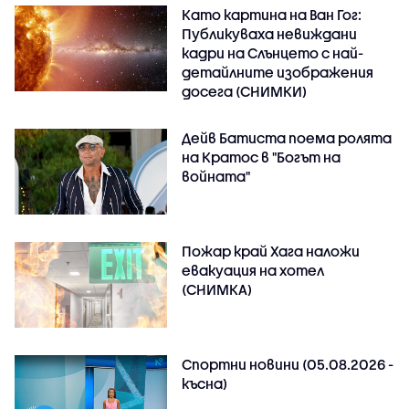
Като картина на Ван Гог:
Публикуваха невиждани
кадри на Слънцето с най-
детайлните изображения
досега (СНИМКИ)
Дейв Батиста поема ролята
на Кратос в "Богът на
войната"
Пожар край Хага наложи
евакуация на хотел
(СНИМКА)
Спортни новини (05.08.2026 -
късна)