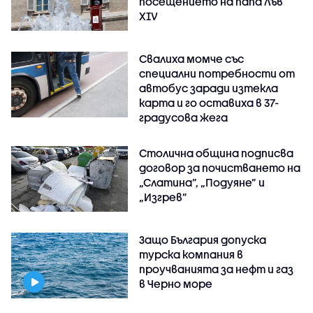
посещението на папа Лъв
XIV
Свалиха момче със
специални потребности от
автобус заради изтекла
карта и го оставиха в 37-
градусова жега
Столична община подписва
договор за почистването на
„Слатина”, „Подуяне” и
„Изгрев”
Защо България допуска
турска компания в
проучванията за нефт и газ
в Черно море