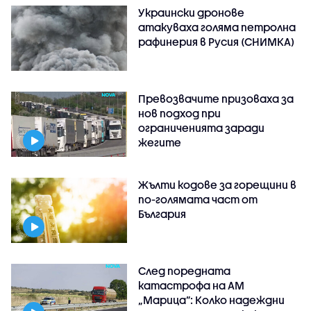
Украински дронове
атакуваха голяма петролна
рафинерия в Русия (СНИМКА)
Превозвачите призоваха за
нов подход при
ограниченията заради
жегите
Жълти кодове за горещини в
по-голямата част от
България
След поредната
катастрофа на АМ
„Марица”: Колко надеждни