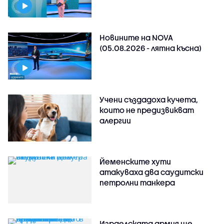
Новините на NOVA
(05.08.2026 - лятна късна)
Учени създадоха кучета,
които не предизвикват
алергии
Йеменските хути
атакуваха два саудитски
петролни танкера
Израелската армия ще