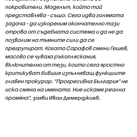
покровители. Моделът, който той
представлява - също. Сега идва голямата
задача - да изкореним окончателно тази
отрова от съдебната система и да не да
позволим на тъмните сили да се
прегрупират. Когато Сарафов смени Гешев,
масово се чуваха ръкопляскания,
включително от тези, които сега яростно
критикуват бившия изпълняващ функциите
главен прокурор. ”Прогресивна България” не
иска смяна на имената. Ние искаме реална
промяна"
, заяви Иван Демерджиев.