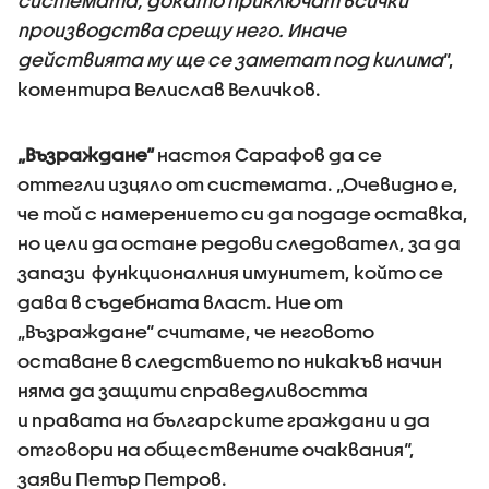
системата, докато приключат всички
производства срещу него. Иначе
действията му ще се заметат под килима
“,
коментира Велислав Величков.
„Възраждане“
настоя Сарафов да се
оттегли изцяло от системата. „Очевидно е,
че той с намерението си да подаде оставка,
но цели да остане редови следовател, за да
запази функционалния имунитет, който се
дава в съдебната власт. Ние от
„Възраждане“ считаме, че неговото
оставане в следствието по никакъв начин
няма да защити справедливостта
и правата на българските граждани и да
отговори на обществените очаквания“,
заяви Петър Петров.