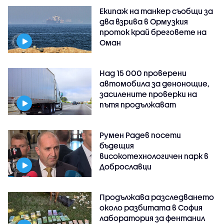
Екипаж на танкер съобщи за
два взрива в Ормузкия
проток край бреговете на
Оман
Над 15 000 проверени
автомобила за денонощие,
засилените проверки на
пътя продължават
Румен Радев посети
бъдещия
високотехнологичен парк в
Доброславци
Продължава разследването
около разбитата в София
лаборатория за фентанил