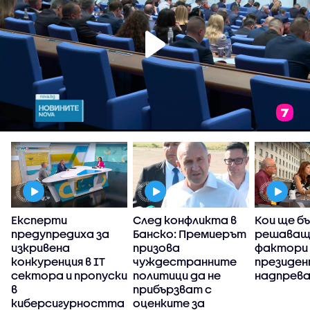
Експерти
След конфликта в
Кои ще б
предупредиха за
Банско: Премиерът
решаващ
изкривена
призова
фактори 
конкуренция в IT
чуждестранните
президе
сектора и пропуски
политици да не
надпрев
в
прибързват с
киберсигурността
оценките за