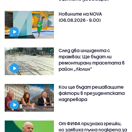
Новините на NOVA
(06.08.2026 - 9.00)
След два инцидента с
трамваи: Ще бъдат ли
ремонтирани трасетата в
район „Люлин”
Кои ще бъдат решаващите
фактори в президентската
надпревара
От ФИФА признаха грешки,
но заявиха пълна подкрепа за