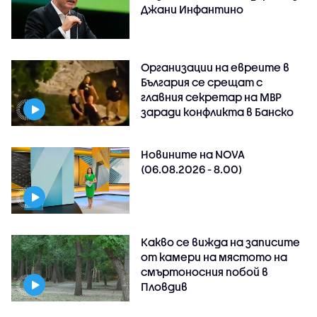
Джани Инфантино
Организации на евреите в
България се срещат с
главния секретар на МВР
заради конфликта в Банско
Новините на NOVA
(06.08.2026 - 8.00)
Какво се вижда на записите
от камери на мястото на
смъртоносния побой в
Пловдив