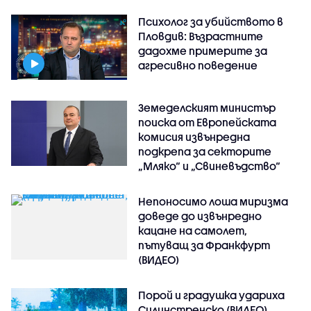
Психолог за убийството в
Пловдив: Възрастните
дадохме примерите за
агресивно поведение
Земеделският министър
поиска от Европейската
комисия извънредна
подкрепа за секторите
„Мляко“ и „Свиневъдство“
Непоносимо лоша миризма
доведе до извънредно
кацане на самолет,
пътуващ за Франкфурт
(ВИДЕО)
Порой и градушка удариха
Силинстренско (ВИДЕО)