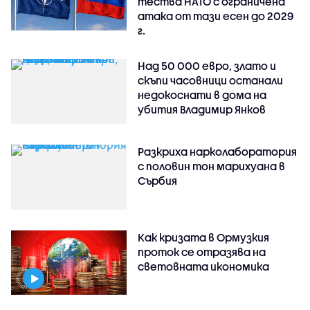
тества НАТО с ограничена
атака от тази есен до 2029
г.
Над 50 000 евро, злато и
скъпи часовници останали
недокоснати в дома на
убития Владимир Янков
Разкриха нарколаборатория
с половин тон марихуана в
Сърбия
Как кризата в Ормузкия
проток се отразява на
световната икономика