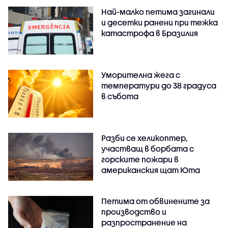
Най-малко петима загинали
и десетки ранени при тежка
катастрофа в Бразилия
Уморителна жега с
температури до 38 градуса
в събота
Разби се хеликоптер,
участващ в борбата с
горските пожари в
американския щат Юта
Петима от обвинените за
производство и
разпространение на