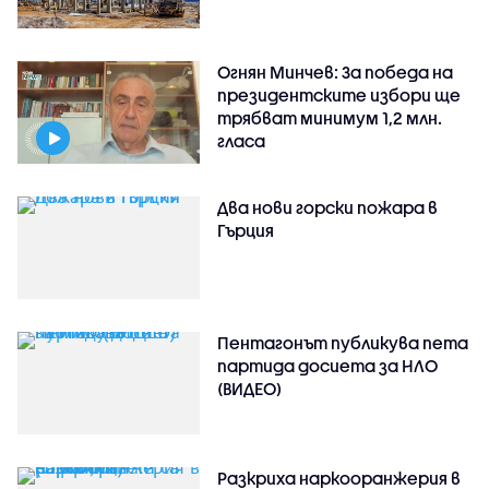
Огнян Минчев: За победа на
президентските избори ще
трябват минимум 1,2 млн.
гласа
Два нови горски пожара в
Гърция
Пентагонът публикува пета
партида досиета за НЛО
(ВИДЕО)
Разкриха наркооранжерия в