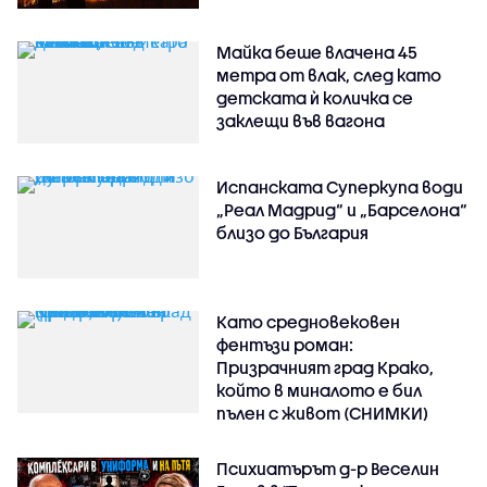
Майка беше влачена 45
метра от влак, след като
детската ѝ количка се
заклещи във вагона
Испанската Суперкупа води
„Реал Мадрид“ и „Барселона“
близо до България
Като средновековен
фентъзи роман:
Призрачният град Крако,
който в миналото е бил
пълен с живот (СНИМКИ)
Психиатърът д-р Веселин