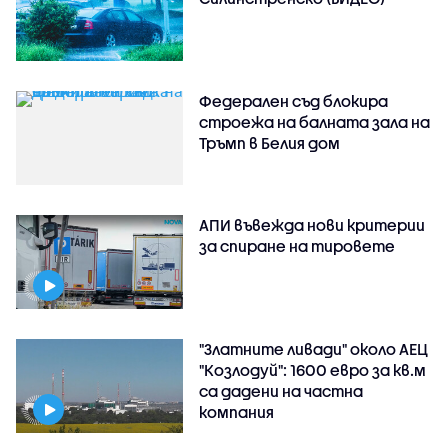
Федерален съд блокира
строежа на балната зала на
Тръмп в Белия дом
АПИ въвежда нови критерии
за спиране на тировете
"Златните ливади" около АЕЦ
"Козлодуй": 1600 евро за кв.м
са дадени на частна
компания