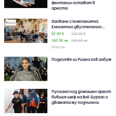
фентанил остават в
ареста
Хапване с компанията:
Елегантно двустепенно ..
82.00 €
125.00 €
160.38 лв
244.48 лв
Grabo.bg
Подготвя ли Риана нов албум
Пуснаха под домашен арест
бившия шеф на ВиК-Бургас и
двамата му подчинени