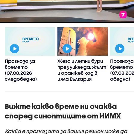
Прогноза за
Жега и летни бури
Прогноза
времето
през уикенда, жълт
времето
(07.08.2026 -
и оранжев код в
(07.08.202
следобедна)
цяла България
обедна)
Вижте какво време ни очаква
според синоптиците от НИМХ
Каква е прогнозата за вашия регион може да