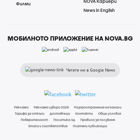
NOVA Кариери
Филми
News in English
МОБИЛНОТО ПРИЛОЖЕНИЕ НА NOVA.BG
Четете ни в Google News
Реклама
Реклама избори 2026
Разпространение на канали
Тарифа за откъси
Доставчици
Контакти
Общи условия
Поверителност
Политика ЛД
Правила за ползване
Етика и съответствие
Платени публикации