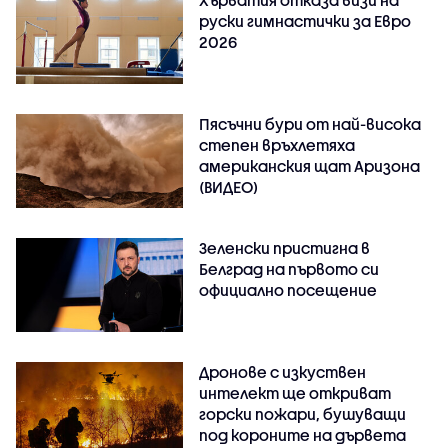
Хърватия отказа визи на
руски гимнастички за Евро
2026
Пясъчни бури от най-висока
степен връхлетяха
американския щат Аризона
(ВИДЕО)
Зеленски пристигна в
Белград на първото си
официално посещение
Дронове с изкуствен
интелект ще откриват
горски пожари, бушуващи
под короните на дървета