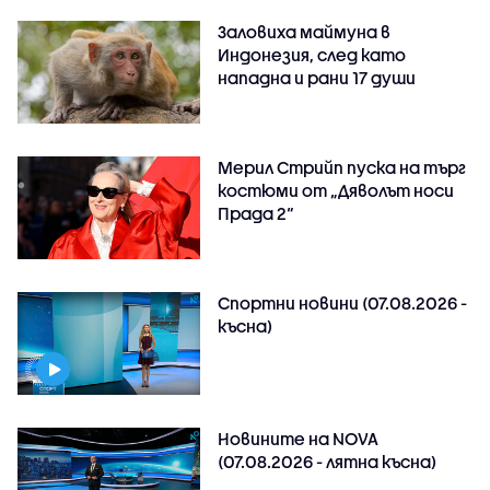
Заловиха маймуна в
Индонезия, след като
нападна и рани 17 души
Мерил Стрийп пуска на търг
костюми от „Дяволът носи
Прада 2“
Спортни новини (07.08.2026 -
късна)
Новините на NOVA
(07.08.2026 - лятна късна)