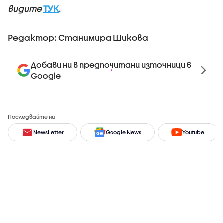
видите
ТУК
.
Редактор: Станимира Шикова
Добави ни в предпочитани източници в
Google
Последвайте ни
NewsLetter
Google News
Youtube