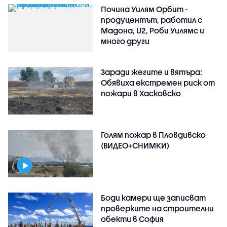
Почина Уилям Орбит -
продуцентът, работил с
Мадона, U2, Роби Уилямс и
много други
Заради жегите и вятъра:
Обявиха екстремен риск от
пожари в Хасковско
Голям пожар в Пловдивско
(ВИДЕО+СНИМКИ)
Боди камери ще записват
проверките на строителни
обекти в София