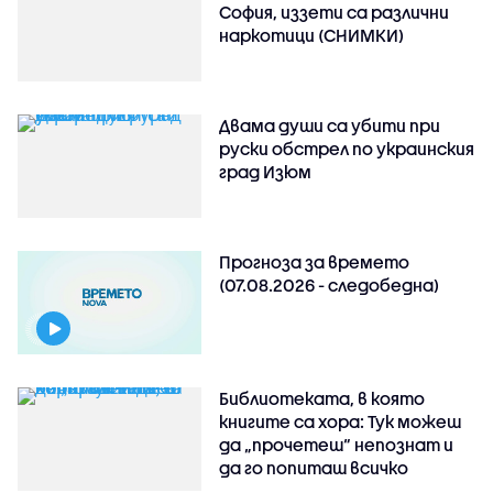
София, иззети са различни
наркотици (СНИМКИ)
Двама души са убити при
руски обстрeл по украинския
град Изюм
Прогноза за времето
(07.08.2026 - следобедна)
Библиотеката, в която
книгите са хора: Тук можеш
да „прочетеш“ непознат и
да го попиташ всичко