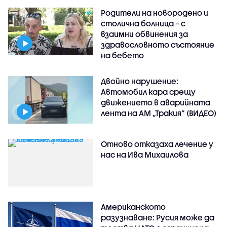
Родители на новородено и
столична болница – с
взаимни обвинения за
здравословното състояние
на бебето
Двойно нарушение:
Автомобил кара срещу
движението в аварийната
лента на АМ „Тракия” (ВИДЕО)
Отново отказаха лечение у
нас на Ива Михаилова
Американското
разузнаване: Русия може да