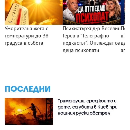
Уморителна жега с
Психиатърът д-р Веселин
Пси
температури до 38
Герев в "Телеграфно
в П
градуса в събота
подкастът": Отглеждат се
дад
деца психопати
агр
ПОСЛЕДНИ
Трима души, сред които и
дете, са убити в Киев при
нощния руски обстрел