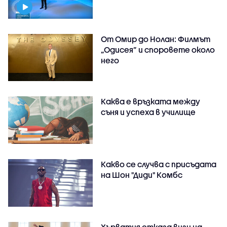
От Омир до Нолан: Филмът
„Одисея” и споровете около
него
Каква е връзката между
съня и успеха в училище
Какво се случва с присъдата
на Шон "Диди" Комбс