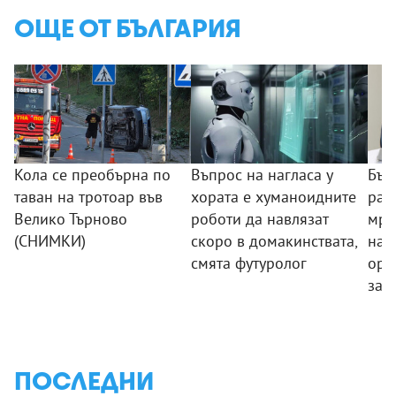
ОЩЕ ОТ БЪЛГАРИЯ
Кола се преобърна по
Въпрос на нагласа у
Бъл
таван на тротоар във
хората е хуманоидните
раз
Велико Търново
роботи да навлязат
мре
(СНИМКИ)
скоро в домакинствата,
нар
смята футуролог
орг
зад
ПОСЛЕДНИ