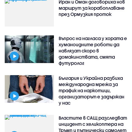
Иран и Оман договориха нов
маршрут за корабоплаване
през Ормузкия проток
Въпрос на нагласа у хората е
хуманоидните роботи да
навлязат скоро в
домакинствата, смята
футуролог
България и Украйна разбиха
международна мрежа за
трафик на наркотици,
организаторът е задържан
у нас
Властите в САЩ разследват
инцидент с хеликоптера на
Тръмп и пътнически самолет