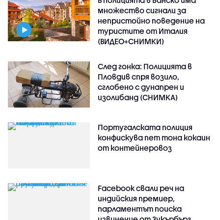
В полицията в Банско има
множество сигнали за
непристойно поведение на
туристите от Италия
(ВИДЕО+СНИМКИ)
След гонка: Полицията в
Пловдив спря возило,
сглобено с дунапрен и
изолибанд (СНИМКА)
Португалската полиция
конфискува пет тона кокаин
от контейнеровоз
Facebook свали реч на
индийския премиер,
парламентът поиска
извинение от Зукърбърг