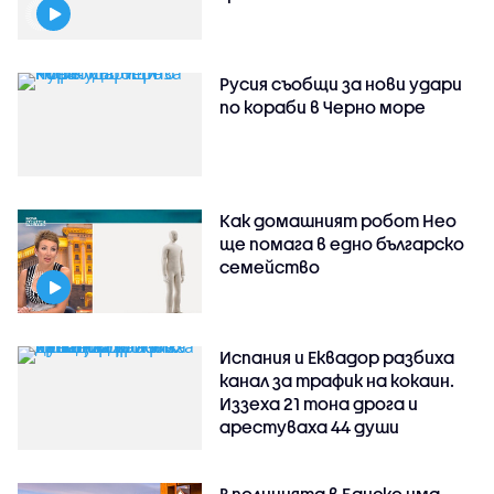
Русия съобщи за нови удари
по кораби в Черно море
Как домашният робот Нео
ще помага в едно българско
семейство
Испания и Еквадор разбиха
канал за трафик на кокаин.
Иззеха 21 тона дрога и
арестуваха 44 души