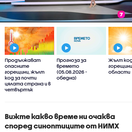
Продължават
Прогноза за
Жълт код
опасните
времето
горещини 
а
горещини, жълт
(05.08.2026 -
области
)
код за почти
обедна)
цялата страна и в
четвъртък
Вижте какво време ни очаква
според синоптиците от НИМХ