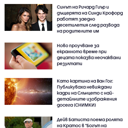
Синът на Ричард Гиър и
дъщерята на Синди Крофорд
работят заедно
десетилетия след развода
на родителите им
Ново проучване за
екранното време при
децата показва неочаквани
резултати
Като картина на Ван Гог:
Публикуваха невиждани
кадри на Слънцето с най-
детайлните изображения
досега (СНИМКИ)
Дейв Батиста поема ролята
на Кратос в "Богът на