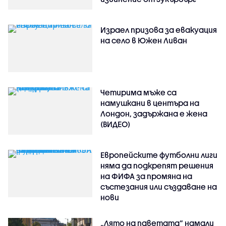
Израел призова за евакуация
на село в Южен Ливан
Четирима мъже са
намушкани в центъра на
Лондон, задържана е жена
(ВИДЕО)
Европейските футболни лиги
няма да подкрепят решения
на ФИФА за промяна на
състезания или създаване на
нови
„Лято на паветата“ намали