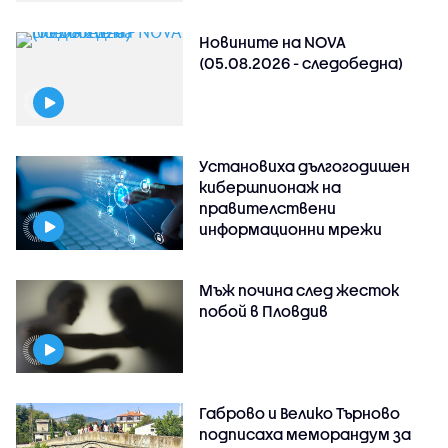
Новините на NOVA
(05.08.2026 - следобедна)
Установиха дългогодишен
кибершпионаж на
правителствени
информационни мрежи
Мъж почина след жесток
побой в Пловдив
Габрово и Велико Търново
подписаха меморандум за