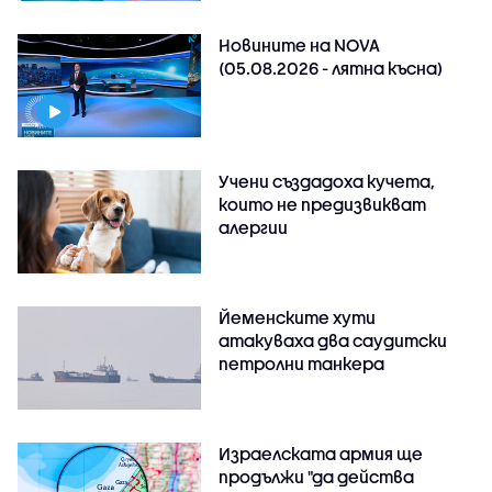
Новините на NOVA
(05.08.2026 - лятна късна)
Учени създадоха кучета,
които не предизвикват
алергии
Йеменските хути
атакуваха два саудитски
петролни танкера
Израелската армия ще
продължи "да действа