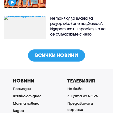
Нетаняху за плана за
разоръжаване на „Хамас“:
Изпратиха ни проект, но не
се съгласихме с него
ВСИЧКИ НОВИНИ
НОВИНИ
ТЕЛЕВИЗИЯ
Последни
На живо
Всичко от днес
Лицата на NOVA
Моята новина
Предавания и
сериали
Видео