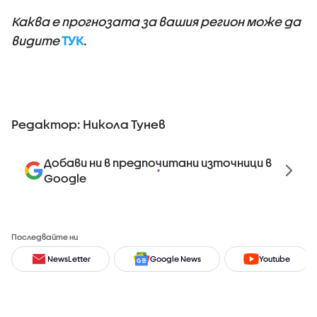
Каква е прогнозата за вашия регион може да
видите
ТУК
.
Редактор: Никола Тунев
Добави ни в предпочитани източници в
Google
Последвайте ни
NewsLetter
Google News
Youtube