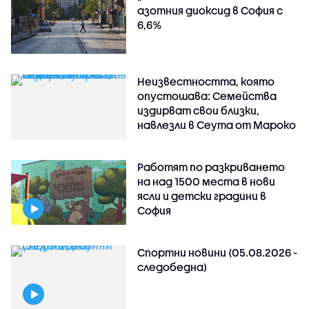
азотния диоксид в София с
6,6%
Неизвестността, която
опустошава: Семейства
издирват свои близки,
навлезли в Сеута от Мароко
Работят по разкриването
на над 1500 места в нови
ясли и детски градини в
София
Спортни новини (05.08.2026 -
следобедна)