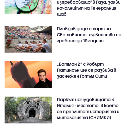
изпреварващо" в Газа, заяви
началникът на Генералния
щаб
Пловдив даде старт на
Световното първенство по
гребане до 19 години
„Батман 2“ с Робърт
Патинсън ще се развива в
заснежен Готъм Сити
Паркът на чудовищата в
Италия - мястото, в което
се преплитат историята и
митологията (СНИМКИ)