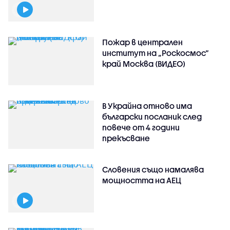
Пожар в централен
институт на „Роскосмос“
край Москва (ВИДЕО)
В Украйна отново има
български посланик след
повече от 4 години
прекъсване
Словения също намалява
мощността на АЕЦ