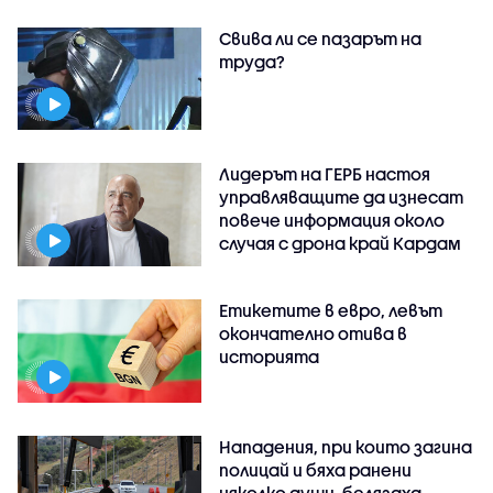
Свива ли се пазарът на
труда?
Лидерът на ГЕРБ настоя
управляващите да изнесат
повече информация около
случая с дрона край Кардам
Етикетите в евро, левът
окончателно отива в
историята
Нападения, при които загина
полицай и бяха ранени