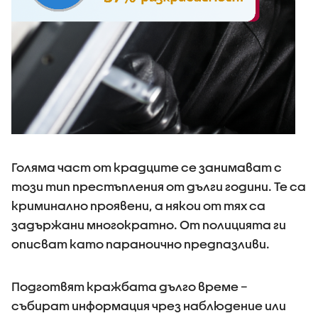
Голяма част от крадците се занимават с
този тип престъпления от дълги години. Те са
криминално проявени, а някои от тях са
задържани многократно. От полицията ги
описват като параноично предпазливи.
Подготвят кражбата дълго време –
събират информация чрез наблюдение или