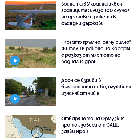
Войната в Украйна извън
границите: Близо 100 случая
на дронове и ракети в
съседни държави
„Когато гръмна, се чу силно“:
Жители в района на Кардам
с разказ от мястото на
падналия дрон
Дрон се взриви в
българското небе, службите
изясняват чий е
Отварянето на Ормузкия
проток зависи от САЩ,
заяви Иран