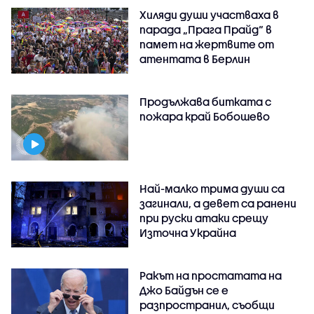
Хиляди души участваха в
парада „Прага Прайд“ в
памет на жертвите от
атентата в Берлин
Продължава битката с
пожара край Бобошево
Най-малко трима души са
загинали, а девет са ранени
при руски атаки срещу
Източна Украйна
Ракът на простатата на
Джо Байдън се е
разпространил, съобщи