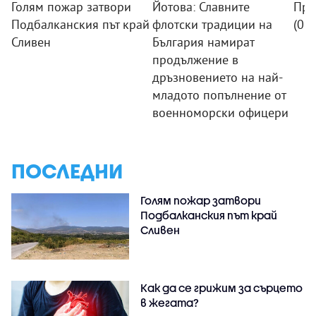
Голям пожар затвори
Йотова: Славните
Про
Подбалканския път край
флотски традиции на
(09
Сливен
България намират
продължение в
дръзновението на най-
младото попълнение от
военноморски офицери
ПОСЛЕДНИ
Голям пожар затвори
Подбалканския път край
Сливен
Как да се грижим за сърцето
в жегата?