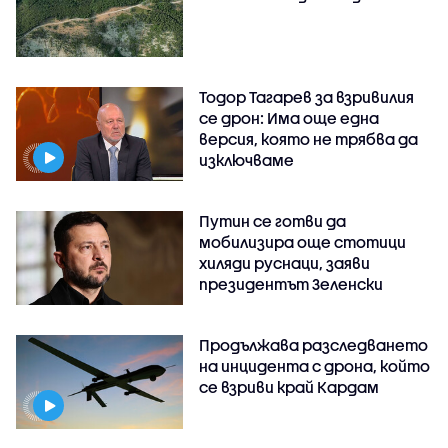
Тодор Тагарев за взривилия
се дрон: Има още една
версия, която не трябва да
изключваме
Путин се готви да
мобилизира още стотици
хиляди руснаци, заяви
президентът Зеленски
Продължава разследването
на инцидента с дрона, който
се взриви край Кардам