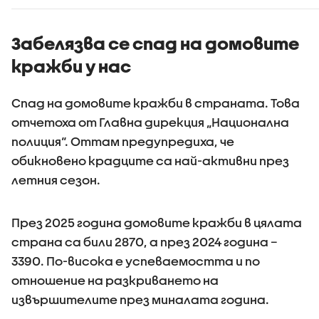
Забелязва се спад на домовите
кражби у нас
Спад на домовите кражби в страната. Това
отчетоха от Главна дирекция „Национална
полиция“. Оттам предупредиха, че
обикновено крадците са най-активни през
летния сезон.
През 2025 година домовите кражби в цялата
страна са били 2870, а през 2024 година –
3390. По-висока е успеваемостта и по
отношение на разкриването на
извършителите през миналата година.