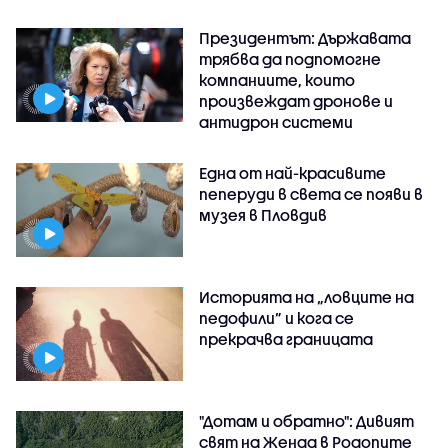
Президентът: Държавата
трябва да подпомогне
компаниите, които
произвеждат дронове и
антидрон системи
Една от най-красивите
пеперуди в света се появи в
музея в Пловдив
Историята на „ловците на
педофили” и кога се
прекрачва границата
"Дотам и обратно": Дивият
свят на Женда в Родопите