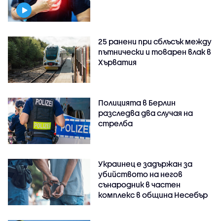
25 ранени при сблъсък между
пътнически и товарен влак в
Хърватия
Полицията в Берлин
разследва два случая на
стрелба
Украинец е задържан за
убийството на негов
сънародник в частен
комплекс в община Несебър