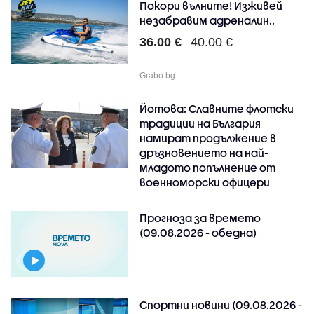
Покори вълните! Изживей
незабравим адреналин..
36.00 €
40.00 €
Grabo.bg
Йотова: Славните флотски
традиции на България
намират продължение в
дръзновението на най-
младото попълнение от
военноморски офицери
Прогноза за времето
(09.08.2026 - обедна)
Спортни новини (09.08.2026 -