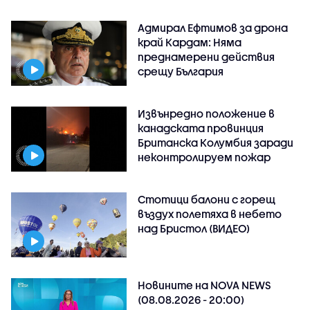
Адмирал Ефтимов за дрона
край Кардам: Няма
преднамерени действия
срещу България
Извънредно положение в
канадската провинция
Британска Колумбия заради
неконтролируем пожар
Стотици балони с горещ
въздух полетяха в небето
над Бристол (ВИДЕО)
Новините на NOVA NEWS
(08.08.2026 - 20:00)