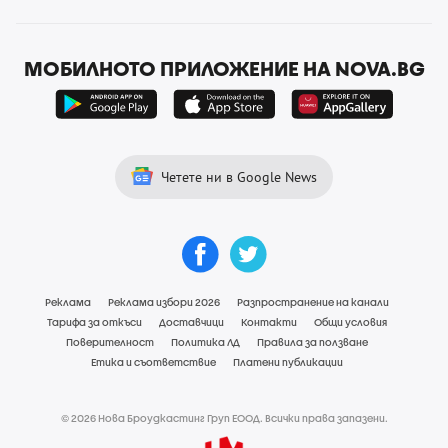
МОБИЛНОТО ПРИЛОЖЕНИЕ НА NOVA.BG
Четете ни в Google News
Реклама
Реклама избори 2026
Разпространение на канали
Тарифа за откъси
Доставчици
Контакти
Общи условия
Поверителност
Политика ЛД
Правила за ползване
Етика и съответствие
Платени публикации
© 2026 Нова Броудкастинг Груп ЕООД. Всички права запазени.