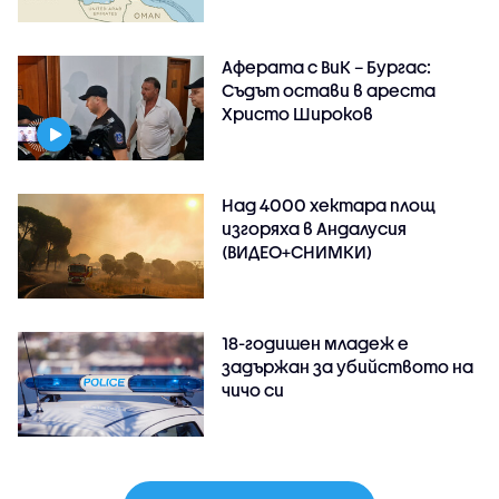
Аферата с ВиК – Бургас:
Съдът остави в ареста
Христо Широков
Над 4000 хектара площ
изгоряха в Андалусия
(ВИДЕО+СНИМКИ)
18-годишен младеж е
задържан за убийството на
чичо си