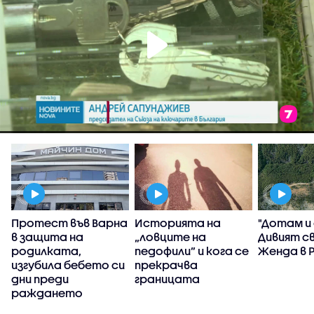
Протест във Варна
Историята на
"Дотам и
в защита на
„ловците на
Дивият с
родилката,
педофили” и кога се
Женда в 
изгубила бебето си
прекрачва
дни преди
границата
раждането