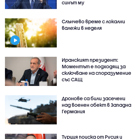
синът му
Слънчево време с локални
валежи в неделя
Иранският президент:
Моментът е подходящ за
сключване на споразумение
със САЩ
Дронове са били засечени
над военен обект в Западна
Германия
Турция поиска от Русия и