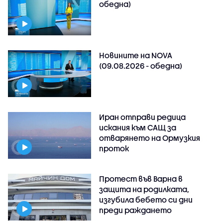
обедна)
Новините на NOVA
(09.08.2026 - обедна)
Иран отправи редица
искания към САЩ за
отварянето на Ормузкия
проток
Протест във Варна в
защита на родилката,
изгубила бебето си дни
преди раждането