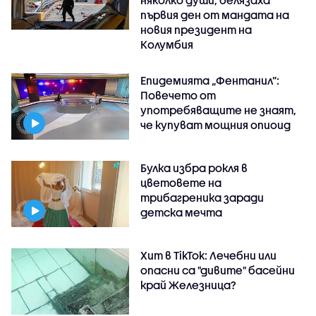
няколко души, белязаха
първия ден от мандата на
новия президент на
Колумбия
Епидемията „Фентанил”:
Повечето от
употребяващите не знаят,
че купуват мощния опиоид
Булка избра рокля в
цветовете на
трибагреника заради
детска мечта
Хит в TikTok: Лечебни или
опасни са "дивите" басейни
край Железница?