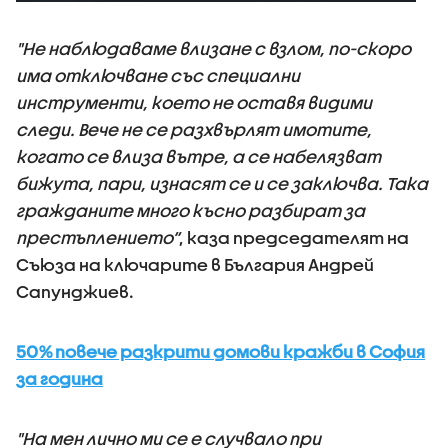
"Не наблюдаваме влизане с взлом, по-скоро
има отключване със специални
инструменти, което не оставя видими
следи. Вече не се разхвърлят имотите,
когато се влиза вътре, а се набелязват
бижута, пари, изнасят се и се заключва. Така
гражданите много късно разбират за
престъплението“
, каза председателят на
Съюза на ключарите в България Андрей
Сапунджиев.
50% повече разкрити домови кражби в София
за година
"На мен лично ми се е случвало при