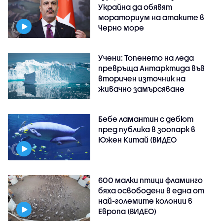
Украйна да обявят
мораториум на атаките в
Черно море
Учени: Топенето на леда
превръща Антарктида във
вторичен източник на
живачно замърсяване
Бебе ламантин с дебют
пред публика в зоопарк в
Южен Китай (ВИДЕО
600 малки птици фламинго
бяха освободени в една от
най-големите колонии в
Европа (ВИДЕО)