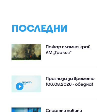
ви са
заради изтекла
компания в
а
карта, то вървя с
проучванията з
е
часове в жегата
нефт и газ в Чер
море
ПОСЛЕДНИ
Пожар пламна край
АМ „Тракия“
Прогноза за времето
(06.08.2026 - обедна)
Спортни новини