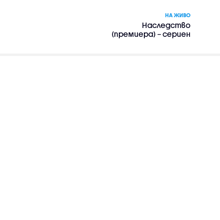
НА ЖИВО
Наследство
(премиера) – сериен
филм