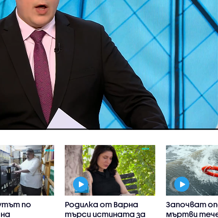
тът по
Родилка от Варна
Започват о
 на
търси истината за
мъртви тече