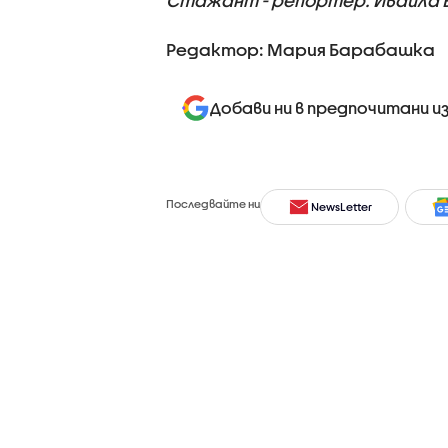
Стажант - репортер: Ивайла 
Редактор: Мария Барабашка
Добави ни в предпочитани и
Последвайте ни
NewsLetter