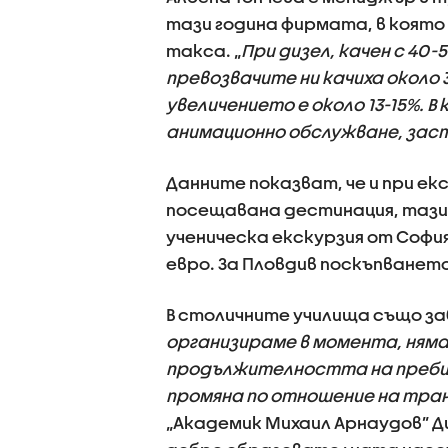
тази година фирмата, в която
такса. „
При дизел, качен с 40
превозвачите ни качиха около 3
увеличението е около 13-15%. 
анимационно обслужване, заст
Данните показват, че и при ек
посещавана дестинация, тази г
ученическа екскурзия от София 
евро. За Пловдив поскъпването 
В столичните училища също за
организираме в момента, няма
продължителността на пребив
промяна по отношение на тра
„Академик Михаил Арнаудов” Ди