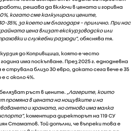
 работи, решава да включи в цената и горивна
-50%, когато сме калкулирали цените,
0-35%, за което им благодаря – прилично. При нас
В крайната цена влизат екскурзоводско или
раховки и служебни разходи”
, обяснява тя.
скурзия до Копривщица, която е често
одина има поскъпване. През 2025 г. еднодневна
е струвала близо 30 евро, докато сега вече е 35
е с около 4%.
белязват ръст в цените.
„Лагерите, които
т промяна в цената на нощувките и на
аването и храната, но отново има малка
нспорта”
, коментира директорът на 119 СУ
ян Стаматов. Той допълни, че въпреки това е