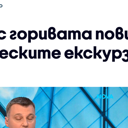
О
с горивата пов
ческите екскур