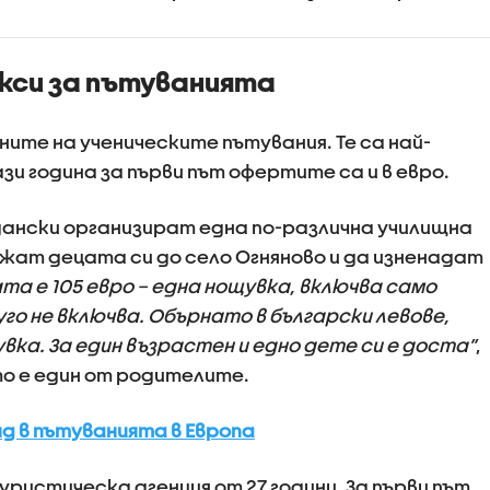
ките
внезапната смърт на
морето: Как
ти в Северна
детето си в края на 9
съветите н
- близо 60
месец
спасителит
кси за пътуванията
хивни
и, книги,
 оборудване
ите на ученическите пътувания. Те са най-
зи година за първи път офертите са и в евро.
ански организират една по-различна училищна
жат децата си до село Огняново и да изненадат
та е 105 евро – една нощувка, включва само
уго не включва. Обърнато в български левове,
увка. За един възрастен и едно дете си е доста”
,
то е един от родителите.
д в пътуванията в Европа
уристическа агенция от 27 години. За първи път