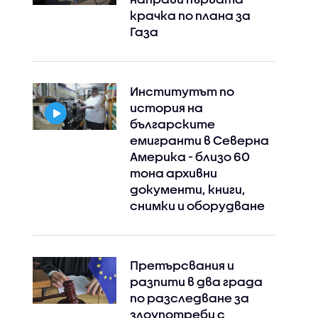
крачка по плана за
Газа
Институтът по
история на
българските
емигранти в Северна
Америка - близо 60
тона архивни
документи, книги,
снимки и оборудване
Претърсвания и
разпити в два града
по разследване за
злоупотреби с