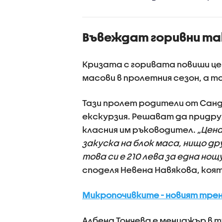
t Port Festival
българс
емигран
Америка 
Въвеждат горивни та
тона ар
документ
снимки и
Кризата с горивата повиши цен
масови в пролетния сезон, а та
Тази пролет родители от Санд
екскурзия. Решават да придру
класния им ръководител.
„Цена
закуска на блок маса, нищо др
това си е 210 лева за една нощ
споделя Невена Навякова, коя
Микропочивките - новият трен
Албена Тончева е мениджър в т