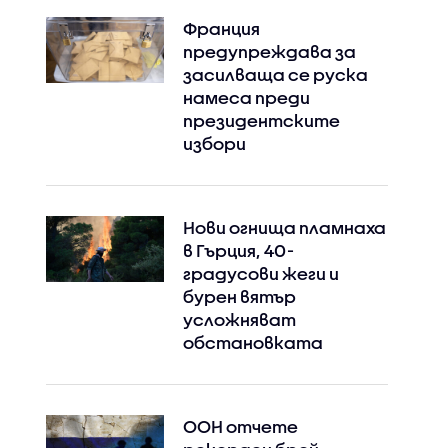
Франция
предупреждава за
засилваща се руска
намеса преди
президентските
избори
Нови огнища пламнаха
в Гърция, 40-
градусови жеги и
бурен вятър
усложняват
обстановката
ООН отчете