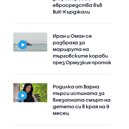
евросредства във
ВиК-Кърджали
Иран и Оман се
разбраха за
маршрута на
търговските кораби
Instagram
Facebook
през Ормузкия проток
Родилка от Варна
търси истината за
внезапната смърт на
детето си в края на 9
месец