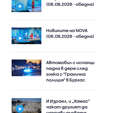
(06.08.2026 - обедна)
Новините на NOVA
(06.08.2026 - обедна)
Автомобил с испанци
падна в дере след
гонка с "Гранична
полиция" в Бургас
И Израел, и „Хамас“
чакат другият да
направи първата