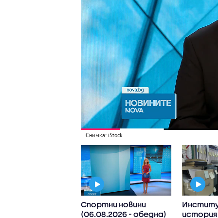
Снимка: iStock
рие посреща
Спортни новини
Институ
ото издание на
(06.08.2026 - обедна)
история