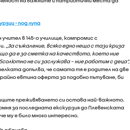
ченост на важните и патриотични места да
рзии - под лупа
 учител в 145-о училище, компромис с
ви.
„За съжаление, всяко едно нещо с тази криза
ещо да е за сметка на качеството, което ние
бсолютно не си заслужава – ние работим с деца”,
елката допълва, че самата тя е родител на две
крайно евтина оферта за подобно пътуване, би
ниците преживяването си остава най-важното.
спомня за последната екскурзия до Плевенската
че му е било много интересно.