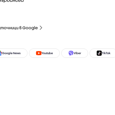
Върбанова
зточници в Google
Google News
Youtube
Viber
TikTok