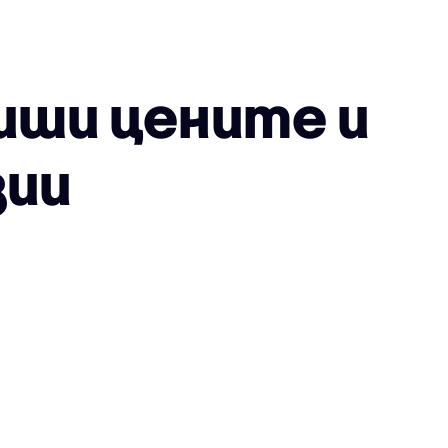
иши цените и
зии