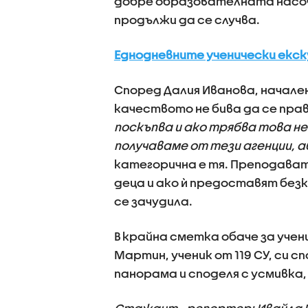
добре образователната насо
продължи да се случва.
Еднодневните ученически екску
Според Далия Иванова, начален
качеството не бива да се пра
поскъпва и ако трябва това н
получаваме от тези агенции, а
категорична е тя. Преподават
деца и ако ѝ предоставят без
се зачудила.
В крайна сметка обаче за уче
Мартин, ученик от 119 СУ, си 
панорама и споделя с усмивка, 