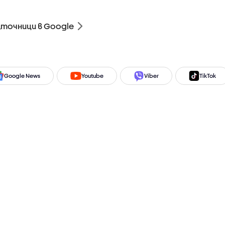
зточници в Google
Google News
Youtube
Viber
TikTok