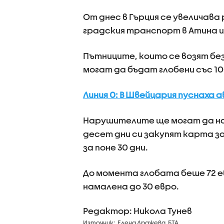
От днес в Гърция се увеличава
градския транспорт в Атина и
Пътниците, които се возят без
могат да бъдат глобени със 10
Линия 0: В Швейцария пуснаха 
Нарушителите ще могат да нам
десет дни си закупят карта з
за поне 30 дни.
До момента глобата беше 72 
намалена до 30 евро.
Редактор: Никола Тунев
Източник:
Елена Дражева, БТА