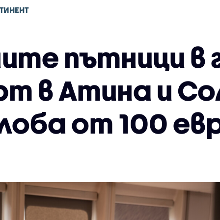
ТИНЕНТ
ите пътници в 
т в Атина и Со
лоба от 100 ев