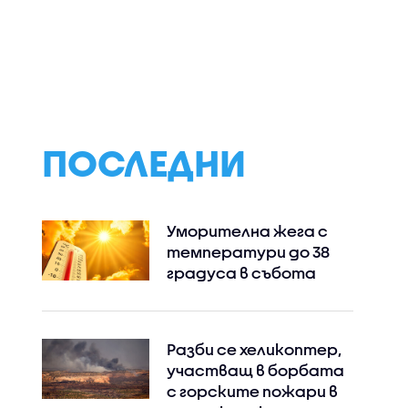
ПОСЛЕДНИ
Уморителна жега с
температури до 38
градуса в събота
Разби се хеликоптер,
участващ в борбата
с горските пожари в