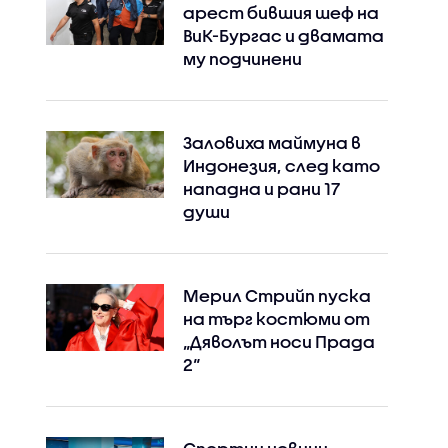
арест бившия шеф на
ВиК-Бургас и двамата
му подчинени
Заловиха маймуна в
Индонезия, след като
нападна и рани 17
души
Мерил Стрийп пуска
на търг костюми от
„Дяволът носи Прада
2“