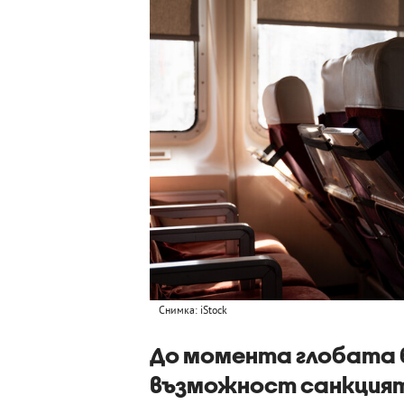
Снимка: iStock
До момента глобата 
възможност санкцият