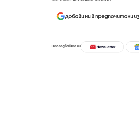
Добави ни в предпочитани и
Последвайте ни
NewsLetter