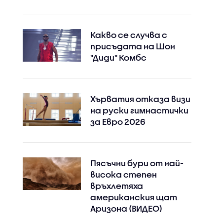
Какво се случва с
присъдата на Шон
"Диди" Комбс
Хърватия отказа визи
на руски гимнастички
за Евро 2026
Пясъчни бури от най-
висока степен
връхлетяха
американския щат
Аризона (ВИДЕО)