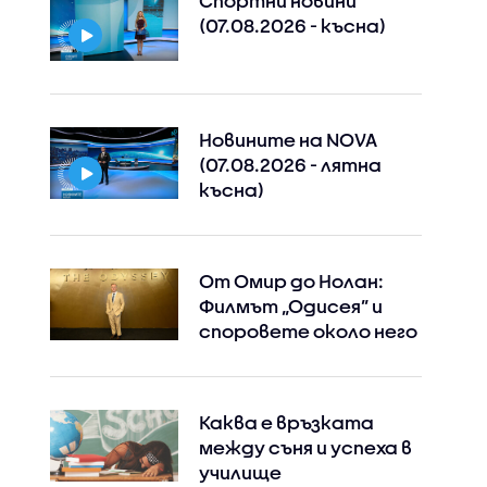
Спортни новини
(07.08.2026 - късна)
Новините на NOVA
(07.08.2026 - лятна
късна)
От Омир до Нолан:
Филмът „Одисея” и
споровете около него
Каква е връзката
между съня и успеха в
училище