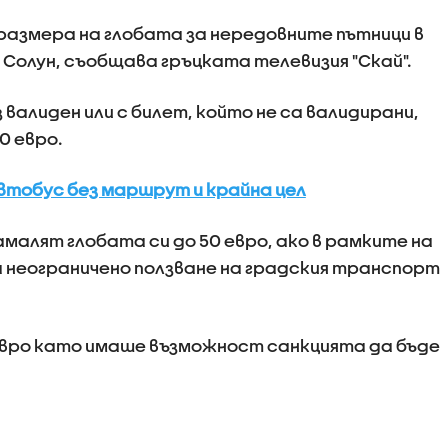
 размера на глобата за нередовните пътници в
 Солун, съобщава гръцката телевизия "Скай".
 валиден или с билет, който не са валидирани,
0 евро.
автобус без маршрут и крайна цел
алят глобата си до 50 евро, ако в рамките на
а неограничено ползване на градския транспорт
евро като имаше възможност санкцията да бъде