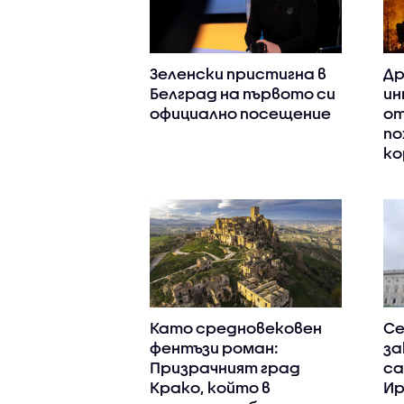
Зеленски пристигна в
Др
Белград на първото си
ин
официално посещение
от
по
ко
Като средновековен
Се
фентъзи роман:
за
Призрачният град
са
Крако, който в
Ир