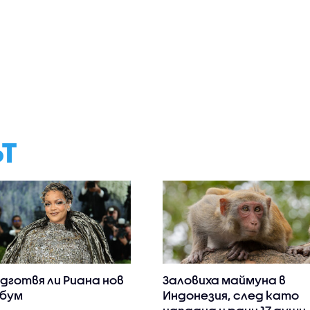
ЪТ
дготвя ли Риана нов
Заловиха маймуна в
бум
Индонезия, след като