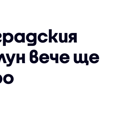
градския
лун вече ще
ро