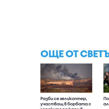
ОЩЕ ОТ СВЕТ
Разби се хеликоптер,
По
участващ в борбата с
ал