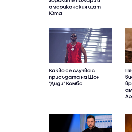
горските пожари в
американския щат
Юта
Какво се случва с
Пя
присъдата на Шон
ви
"Диди" Комбс
вр
ам
Ар