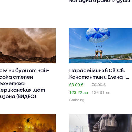
нападна и рани 17 души
съчни бури от най-
Парасейлинг в Св.Св.
сока степен
Константин и Елена -
ъхлетяха
за..
63.00 €
70.00 €
ериканския щат
123.22 лв
136.91 лв
изона (ВИДЕО)
Grabo.bg