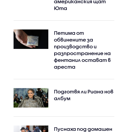
американския щат
Юта
Петима от
обвинените за
Instagram
Facebook
производство и
разпространение на
фентанил остават в
ареста
Подготвя ли Риана нов
албум
Пуснаха под домашен