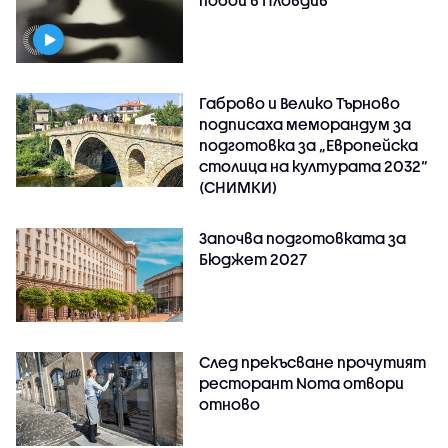
побой в Пловдив
Габрово и Велико Търново
подписаха меморандум за
подготовка за „Европейска
столица на културата 2032“
(СНИМКИ)
Започва подготовката за
Бюджет 2027
След прекъсване прочутият
ресторант Noma отвори
отново