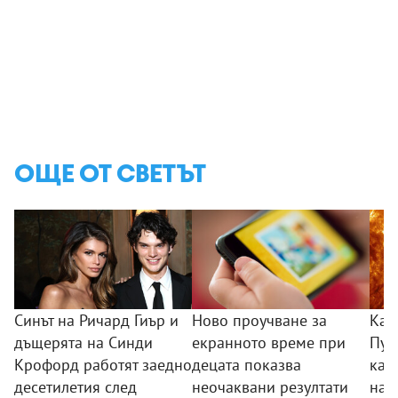
ОЩЕ ОТ СВЕТЪТ
Синът на Ричард Гиър и
Ново проучване за
Кат
дъщерята на Синди
екранното време при
Пуб
Крофорд работят заедно
децата показва
кад
десетилетия след
неочаквани резултати
най