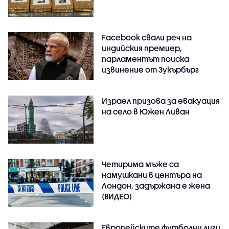
Facebook свали реч на
индийския премиер,
парламентът поиска
извинение от Зукърбърг
Израел призова за евакуация
на село в Южен Ливан
Четирима мъже са
намушкани в центъра на
Лондон, задържана е жена
(ВИДЕО)
Европейските футболни лиги