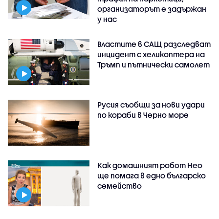
организаторът е задържан
у нас
Властите в САЩ разследват
инцидент с хеликоптера на
Тръмп и пътнически самолет
Русия съобщи за нови удари
по кораби в Черно море
Как домашният робот Нео
ще помага в едно българско
семейство