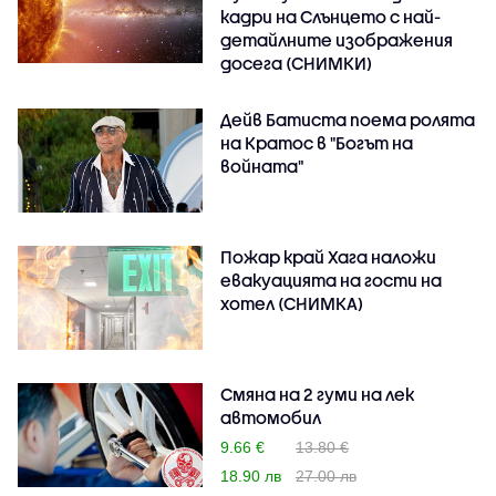
кадри на Слънцето с най-
детайлните изображения
досега (СНИМКИ)
Дейв Батиста поема ролята
на Кратос в "Богът на
войната"
Пожар край Хага наложи
евакуацията на гости на
хотел (СНИМКА)
Смяна на 2 гуми на лек
автомобил
9.66 €
13.80 €
18.90 лв
27.00 лв