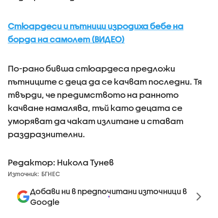
Стюардеси и пътници изродиха бебе на
борда на самолет (ВИДЕО)
По-рано бивша стюардеса предложи
пътниците с деца да се качват последни. Тя
твърди, че предимството на ранното
качване намалява, тъй като децата се
уморяват да чакат излитане и стават
раздразнителни.
Редактор: Никола Тунев
Източник:
БГНЕС
Добави ни в предпочитани източници в
Google