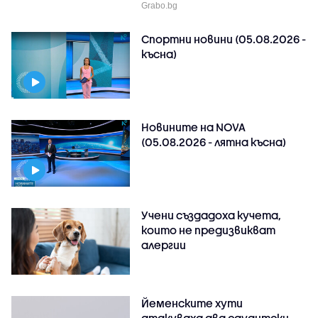
Grabo.bg
Спортни новини (05.08.2026 -
късна)
Новините на NOVA
(05.08.2026 - лятна късна)
Учени създадоха кучета,
които не предизвикват
алергии
Йеменските хути
атакуваха два саудитски