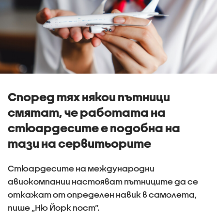
Според тях някои пътници
смятат, че работата на
стюардесите е подобна на
тази на сервитьорите
Стюардесите на международни
авиокомпании настояват пътниците да се
откажат от определен навик в самолета,
пише „Ню Йорк пост“.