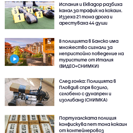
Испания и Еквадор разбиха
канал за трафик на кокаин.
Иззеха 21 тона дрога и
арестуваха 44 души
В полицията в Банско има
множество сигнали за
непристойно поведение на
туристите от Италия
(ВИДЕО+СНИМКИ)
След гонка: Полицията в
Пловдив спря возило,
сглобено с дунапрен и
изолибанд (СНИМКА)
Португалската полиция
конфискува пет тона кокаин
от контейнеровоз