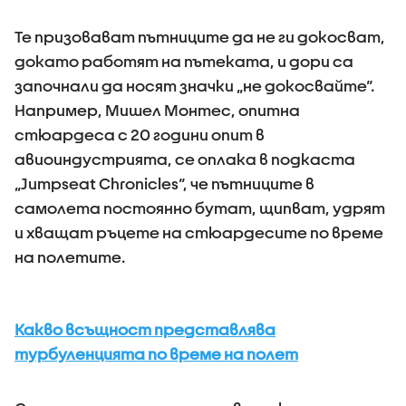
Те призовават пътниците да не ги докосват,
докато работят на пътеката, и дори са
започнали да носят значки „не докосвайте“.
Например, Мишел Монтес, опитна
стюардеса с 20 години опит в
авиоиндустрията, се оплака в подкаста
„Jumpseat Chronicles“, че пътниците в
самолета постоянно бутат, щипват, удрят
и хващат ръцете на стюардесите по време
на полетите.
Какво всъщност представлява
турбуленцията по време на полет