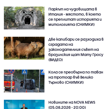
Паркът на чудовищата в
Италия - мястото, в което
се преплитат историята и
митологията (СНИМКИ)
Две капибари се разходиха в
сградата на
законодателния съвет на
бразилския щат Мату Гросу
(ВИДЕО)
Кола се преобърна по таван
на тротоар във Велико
Търново (СНИМКИ)
Новините на NOVA NEWS
(05.08.2026 - 20:00)