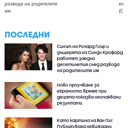
развода на родителите
изо
им
(СН
ПОСЛЕДНИ
Синът на Ричард Гиър и
дъщерята на Синди Крофорд
работят заедно
десетилетия след развода
на родителите им
Ново проучване за
екранното време при
децата показва неочаквани
резултати
Като картина на Ван Гог:
Публикуваха невиждани