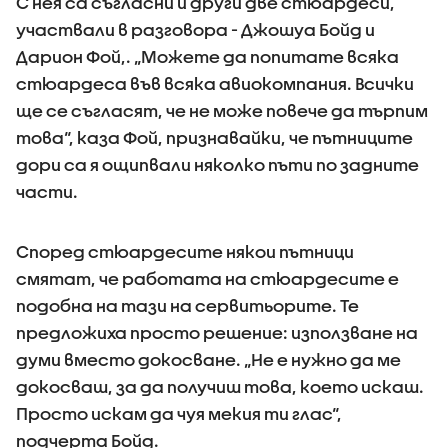
С нея са съгласни и други две стюардеси,
участвали в разговора - Джошуа Бойд и
Дарион Фой,. „Можете да попитате всяка
стюардеса във всяка авиокомпания. Всички
ще се съгласят, че не може повече да търпим
това“, каза Фой, признавайки, че пътниците
дори са я ощипвали няколко пъти по задните
части.
Според стюардесите някои пътници
смятат, че работата на стюардесите е
подобна на тази на сервитьорите. Те
предложиха просто решение: използване на
думи вместо докосване. „Не е нужно да ме
докосваш, за да получиш това, което искаш.
Просто искам да чуя мекия ти глас“,
подчерта Бойд.