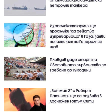
петролни танкера
Израелската армия ще
продължи "да действа
изпреварващо" в Газа, заяви
началникът на Генералния
щаб
Пловдив даде старт на
Световното първенство по
гребане до 19 години
„Батман 2“ с Робърт
Патинсън ще се развива в
заснежен Готъм Сити