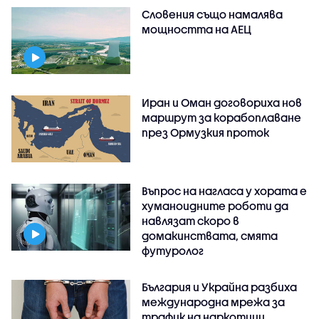
Словения също намалява
мощността на АЕЦ
Иран и Оман договориха нов
маршрут за корабоплаване
през Ормузкия проток
Въпрос на нагласа у хората е
хуманоидните роботи да
навлязат скоро в
домакинствата, смята
футуролог
България и Украйна разбиха
международна мрежа за
трафик на наркотици,