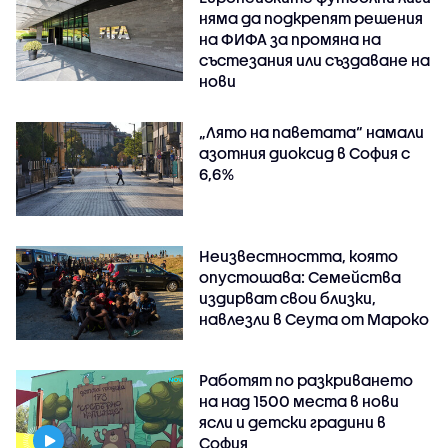
няма да подкрепят решения
на ФИФА за промяна на
състезания или създаване на
нови
„Лято на паветата“ намали
азотния диоксид в София с
6,6%
Неизвестността, която
опустошава: Семейства
издирват свои близки,
навлезли в Сеута от Мароко
Работят по разкриването
на над 1500 места в нови
ясли и детски градини в
София