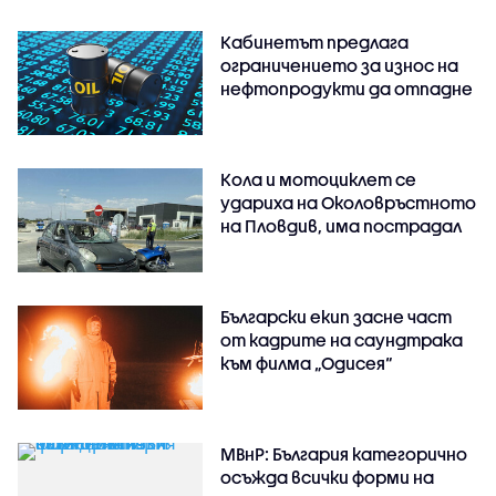
Кабинетът предлага
ограничението за износ на
нефтопродукти да отпадне
Кола и мотоциклет се
удариха на Околовръстното
на Пловдив, има пострадал
Български екип засне част
от кадрите на саундтрака
към филма „Одисея“
МВнР: България категорично
осъжда всички форми на