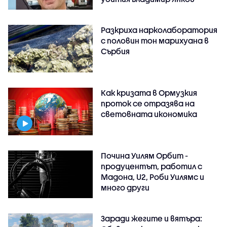
Разкриха нарколаборатория
с половин тон марихуана в
Сърбия
Как кризата в Ормузкия
проток се отразява на
световната икономика
Почина Уилям Орбит -
продуцентът, работил с
Мадона, U2, Роби Уилямс и
много други
Заради жегите и вятъра: