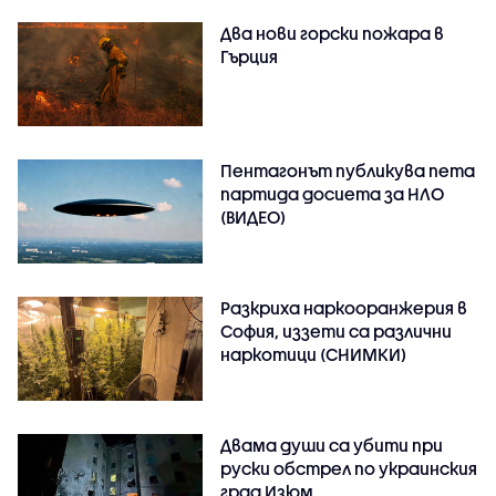
Два нови горски пожара в
Гърция
Пентагонът публикува пета
партида досиета за НЛО
(ВИДЕО)
Разкриха наркооранжерия в
София, иззети са различни
наркотици (СНИМКИ)
Двама души са убити при
руски обстрeл по украинския
град Изюм