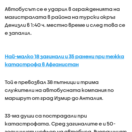
Автобусът се е ударил в огражденията на
магистралата в района на турски окръг
Денизли в 1:40 ч. местно време и след това се
е запалил.
Най-малко 18 загинали и 35 ранени при тежка
катастрофа в Афганистан
Той е превозвал 38 пътници и трима
служители на автобусната компания по
маршрут от град Измир до Анталия.
33-ма души са пострадали при
катастрофата. Сред загиналите е и 50-
годишният шофьор на автобуса. Вчерашният