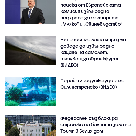
поиска от Европейската
комисия извънредна
подкрепа за секторите
„Мляко“ и „Свиневъдство“
Непоносимо лоша миризма
доведе до извънредно
кацане на самолет,
пътуващ за Франкфурт
(ВИДЕО)
Порой и градушка удариха
Силинстренско (ВИДЕО)
Федерален съд блокира
строежа на балната зала на
Тръмп в Белия дом