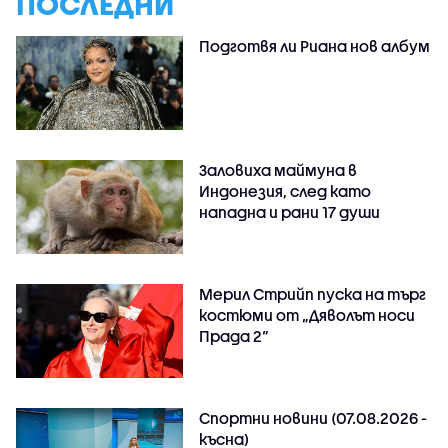
ПОСЛЕДНИ
Подготвя ли Риана нов албум
Заловиха маймуна в
Индонезия, след като
нападна и рани 17 души
Мерил Стрийп пуска на търг
костюми от „Дяволът носи
Прада 2“
Спортни новини (07.08.2026 -
късна)