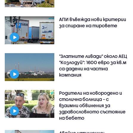
АПИ въвежда нови критерии
за спиране на тировете
"Златните ливади" около АЕЦ
"Козлодуй": 1600 евро за кв.м
са дадени на частна
компания
Родители на новородено и
столична болница – с
взаимни обвинения за
здравословното състояние
на бебето
Двойно нарушение: