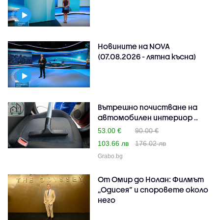
Новините на NOVA
(07.08.2026 - лятна късна)
Вътрешно почистване на
автомобилен интериор ..
53.00 €
90.00 €
103.66 лв
176.02 лв
Grabo.bg
От Омир до Нолан: Филмът
„Одисея” и споровете около
него