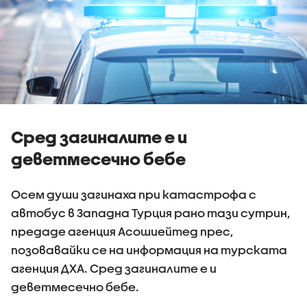
Сред загиналите е и
деветмесечно бебе
Осем души загинаха при катастрофа с
автобус в Западна Турция рано тази сутрин,
предаде агенция Асошиейтед прес,
позовавайки се на информация на турската
агенция ДХА. Сред загиналите е и
деветмесечно бебе.