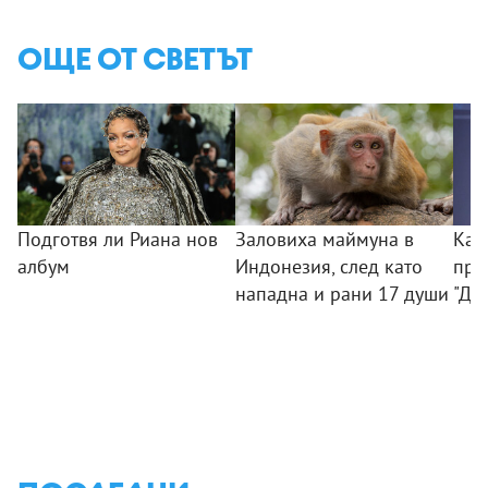
ОЩЕ ОТ СВЕТЪТ
Подготвя ли Риана нов
Заловиха маймуна в
Как
албум
Индонезия, след като
при
нападна и рани 17 души
"Ди