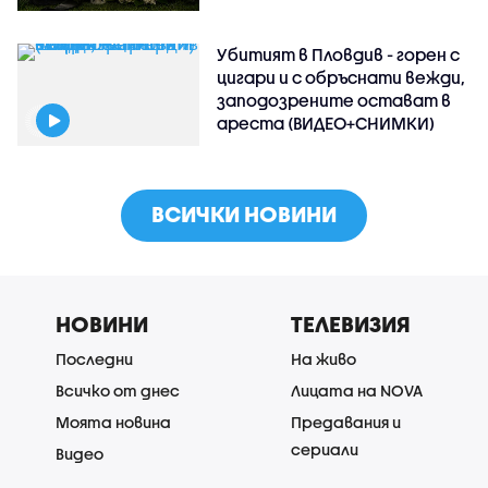
Убитият в Пловдив - горен с
цигари и с обръснати вежди,
заподозрените остават в
ареста (ВИДЕО+СНИМКИ)
ВСИЧКИ НОВИНИ
НОВИНИ
ТЕЛЕВИЗИЯ
Последни
На живо
Всичко от днес
Лицата на NOVA
Моята новина
Предавания и
сериали
Видео