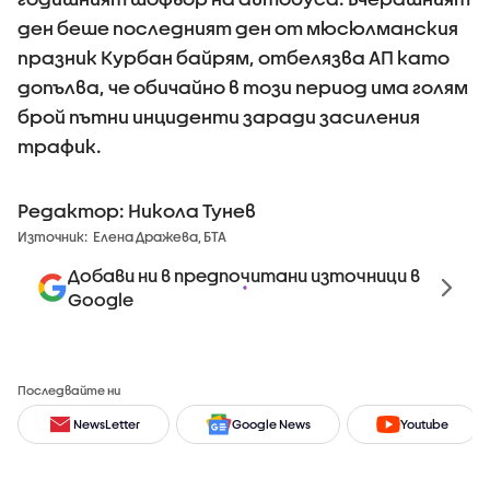
ден беше последният ден от мюсюлманския
празник Курбан байрям, отбелязва АП като
допълва, че обичайно в този период има голям
брой пътни инциденти заради засиления
трафик.
Редактор: Никола Тунев
Източник:
Елена Дражева, БТА
Добави ни в предпочитани източници в
Google
Последвайте ни
NewsLetter
Google News
Youtube