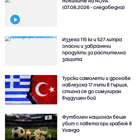
Новините на NOVA
(07.08.2026 - следобедна)
Иззеха 115 кг и 527 литра
опасни и забранени
продукти за растителна
защита
Турски самолети и дронове
навлязоха 17 пъти в Гърция,
стигна се до симулиран
въздушен бой
Футболен национал беше
убит с павета при грабеж в
Уганда