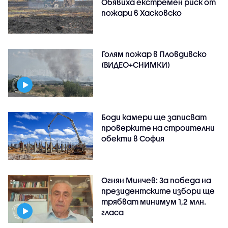
Обявиха екстремен риск от
пожари в Хасковско
Голям пожар в Пловдивско
(ВИДЕО+СНИМКИ)
Боди камери ще записват
проверките на строителни
обекти в София
Огнян Минчев: За победа на
президентските избори ще
трябват минимум 1,2 млн.
гласа