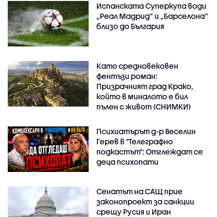
Испанската Суперкупа води
„Реал Мадрид“ и „Барселона“
близо до България
Като средновековен
фентъзи роман:
Призрачният град Крако,
който в миналото е бил
пълен с живот (СНИМКИ)
Психиатърът д-р Веселин
Герев в "Телеграфно
подкастът": Отглеждат се
деца психопати
Сенатът на САЩ прие
законопроект за санкции
срещу Русия и Иран