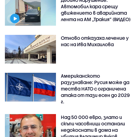
Автомобил кара срещу
движението в аварийната
лента на АМ „Тракия” (ВИДЕО)
Отново отказаха лечение у
нас на Ива Михаилова
Американското
разузнаване: Русия може да
тества НАТО с ограничена
атака от тази есен до 2029
г.
Над 50 000 евро, злато и
скъпи часовници останали
недокоснати в дома на
убития Владимир Янков