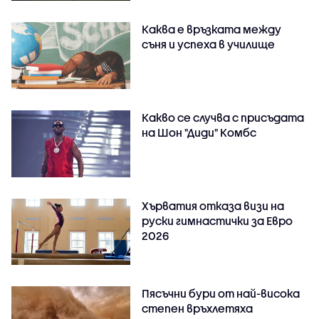
Каква е връзката между
съня и успеха в училище
Какво се случва с присъдата
на Шон "Диди" Комбс
Хърватия отказа визи на
руски гимнастички за Евро
2026
Пясъчни бури от най-висока
степен връхлетяха