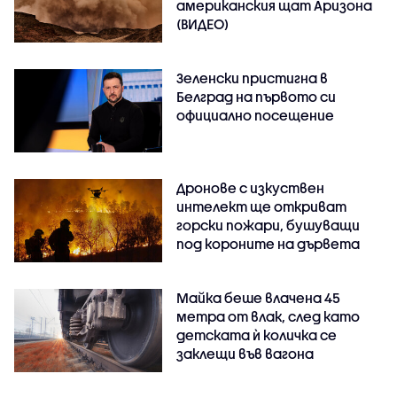
американския щат Аризона
(ВИДЕО)
Зеленски пристигна в
Белград на първото си
официално посещение
Дронове с изкуствен
интелект ще откриват
горски пожари, бушуващи
под короните на дървета
Майка беше влачена 45
метра от влак, след като
детската ѝ количка се
заклещи във вагона