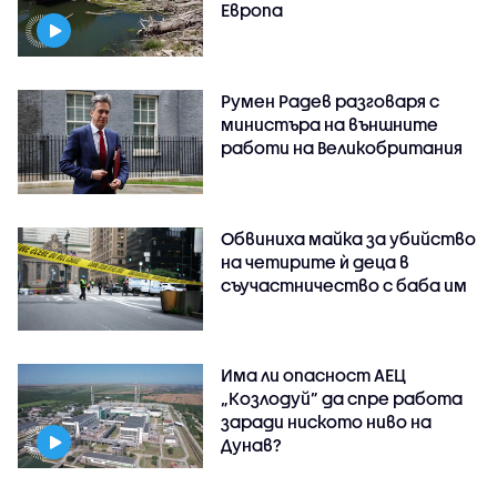
Европа
Румен Радев разговаря с
министъра на външните
работи на Великобритания
Обвиниха майка за убийство
на четирите ѝ деца в
съучастничество с баба им
Има ли опасност АЕЦ
„Козлодуй” да спре работа
заради ниското ниво на
Дунав?