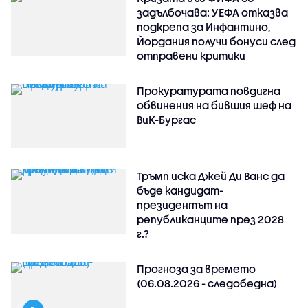
задълбочава: УЕФА отказва
подкрепа за Инфантино,
Йордания получи бонуси след
отправени критики
Прокуратурата повдигна
обвинения на бившия шеф на
ВиК-Бургас
Тръмп иска Джей Ди Ванс да
бъде кандидат-
президентът на
републиканците през 2028
г.?
Прогноза за времето
(06.08.2026 - следобедна)