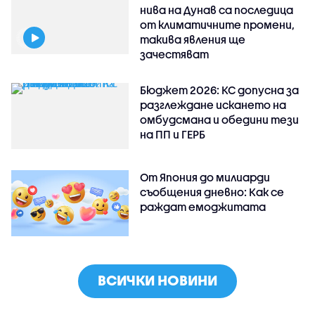
нива на Дунав са последица
от климатичните промени,
такива явления ще
зачестяват
Бюджет 2026: КС допусна за
разглеждане искането на
омбудсмана и обедини тези
на ПП и ГЕРБ
От Япония до милиарди
съобщения дневно: Как се
раждат емоджитата
ВСИЧКИ НОВИНИ