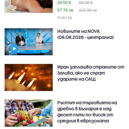
29.50 €
59.00 €
57.70 лв
115.39 лв
Grabo.bg
Новините на NOVA
(06.08.2026 - централна)
Иран заплашва страните от
Залива, ако не спрат
ударите на САЩ
Ръстът на търговията на
дребно в България е над
десет пъти по-висок от
средния в еврозоната