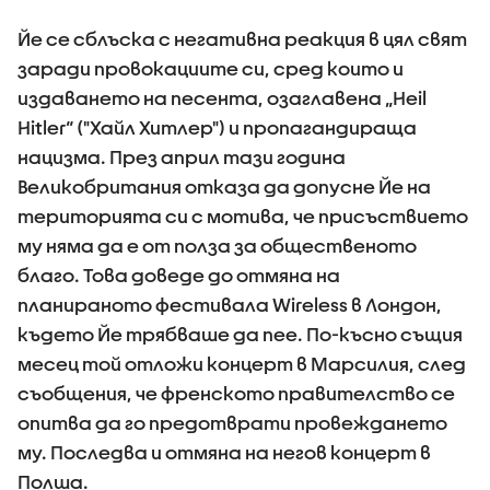
Йе се сблъска с негативна реакция в цял свят
заради провокациите си, сред които и
издаването на песента, озаглавена „Heil
Hitler“ ("Хайл Хитлер") и пропагандираща
нацизма. През април тази година
Великобритания отказа да допусне Йе на
територията си с мотива, че присъствието
му няма да е от полза за общественото
благо. Това доведе до отмяна на
планираното фестивала Wireless в Лондон,
където Йе трябваше да пее. По-късно същия
месец той отложи концерт в Марсилия, след
съобщения, че френското правителство се
опитва да го предотврати провеждането
му. Последва и отмяна на негов концерт в
Полша.