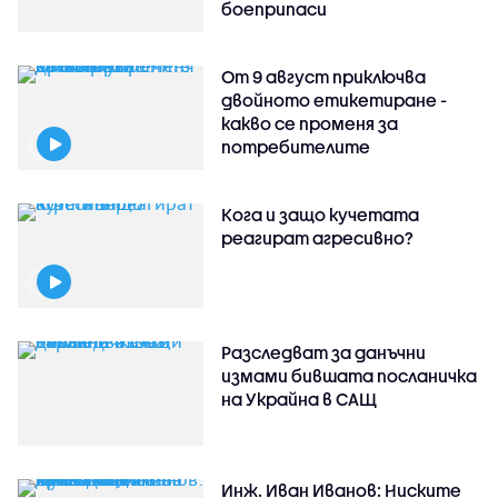
боеприпаси
От 9 август приключва
двойното етикетиране -
какво се променя за
потребителите
Кога и защо кучетата
реагират агресивно?
Разследват за данъчни
измами бившата посланичка
на Украйна в САЩ
Инж. Иван Иванов: Ниските