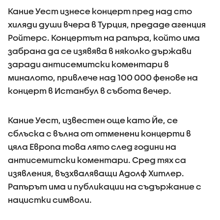
Кание Уест изнесе концерт пред над сто
хиляди души вчера в Турция, предаде агенция
Ройтерс. Концертът на рапъра, който има
забрана да се изявява в няколко държави
заради антисемитски коментари в
миналото, привлече над 100 000 фенове на
концерт в Истанбул в събота вечер.
Кание Уест, известен още като Йе, се
сблъска с вълна от отменени концерти в
цяла Европа това лято след години на
антисемитски коментари. Сред тях са
изявления, възхваляващи Адолф Хитлер.
Рапърът има и публикации на съдържание с
нацистки символи.