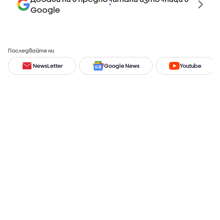
Google
Последвайте ни
NewsLetter
Google News
Youtube