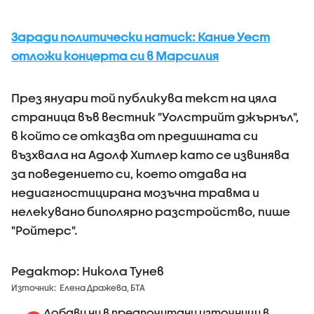
Заради политически натиск: Кание Уест
отложи концерта си в Марсилия
През януари той публикува текст на цяла
страница във вестник "Уолстрийт джърнъл",
в който се отказва от предишната си
възхвала на Адолф Хитлер като се извинява
за поведението си, което отдава на
недиагностицирана мозъчна травма и
нелекувано биполярно разстройство, пише
"Ройтерс".
Редактор: Никола Тунев
Източник:
Елена Дражева, БТА
Добави ни в предпочитани източници в