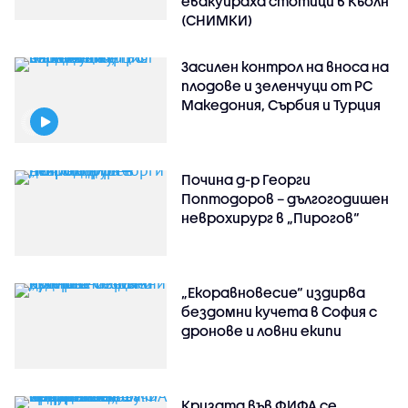
евакуираха стотици в Кьолн
(СНИМКИ)
Засилен контрол на вноса на
плодове и зеленчуци от РС
Македония, Сърбия и Турция
Почина д-р Георги
Поптодоров – дългогодишен
неврохирург в „Пирогов“
„Екоравновесие“ издирва
бездомни кучета в София с
дронове и ловни екипи
Кризата във ФИФА се