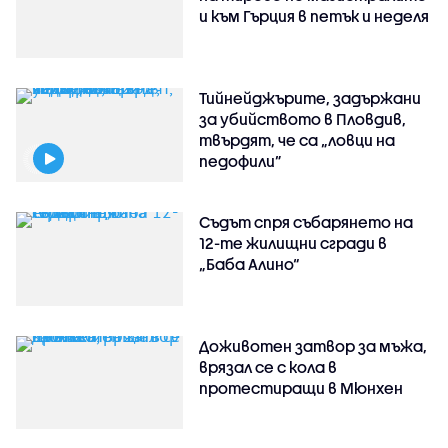
и към Гърция в петък и неделя
Тийнейджърите, задържани
за убийството в Пловдив,
твърдят, че са „ловци на
педофили”
Съдът спря събарянето на
12-те жилищни сгради в
„Баба Алино“
Доживотен затвор за мъжа,
врязал се с кола в
протестиращи в Мюнхен