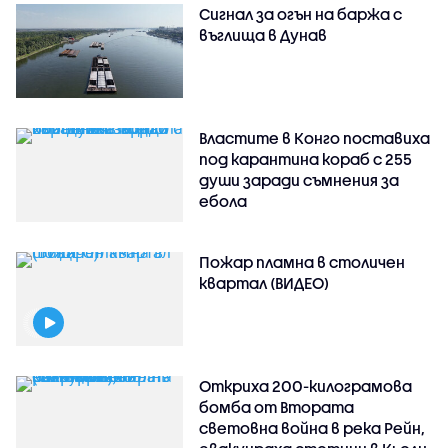
Сигнал за огън на баржа с
въглища в Дунав
Властите в Конго поставиха
под карантина кораб с 255
души заради съмнения за
ебола
Пожар пламна в столичен
квартал (ВИДЕО)
Откриха 200-килограмова
бомба от Втората
световна война в река Рейн,