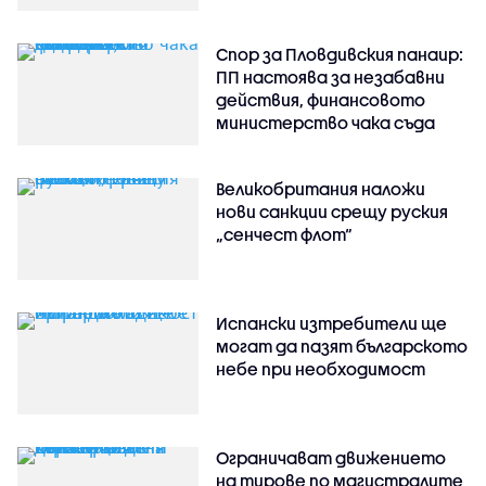
Спор за Пловдивския панаир:
ПП настоява за незабавни
действия, финансовото
министерство чака съда
Великобритания наложи
нови санкции срещу руския
„сенчест флот“
Испански изтребители ще
могат да пазят българското
небе при необходимост
Ограничават движението
на тирове по магистралите