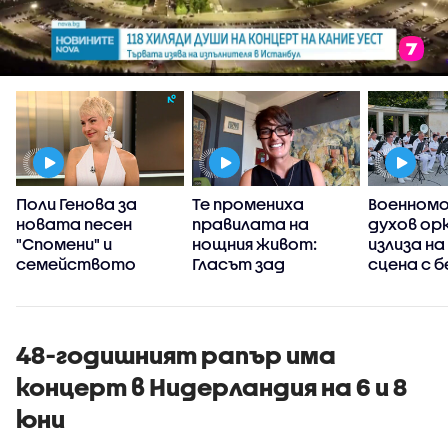
а
Поли Генова за
Те промениха
Военном
новата песен
правилата на
духов ор
:
"Спомени" и
нощния живот:
излиза н
семейството
Гласът зад
сцена с 
хитовете на
концерти
KOSHEEN - Шон
Еванс
48-годишният рапър има
концерт в Нидерландия на 6 и 8
юни