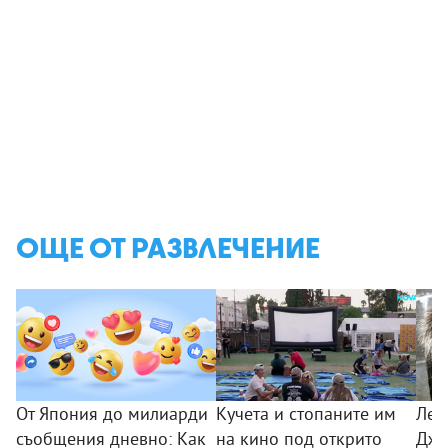
ОЩЕ ОТ РАЗВЛЕЧЕНИЕ
От Япония до милиарди
Кучета и стопаните им
Лео
съобщения дневно: Как
на кино под открито
Дже