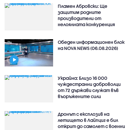
Пламен Абровски: Ще
защитим родните
производители от
нелоялната конкуренция
Обеден информационен блок
на NOVA NEWS (06.08.2026)
Украйна: Близо 16 000
чуждестранни доброволци
от 72 държави служат във
въоръжените сили
Дронът с експлозив на
летището в Лайпциг е бил
открит до самолет с военни