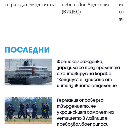
се раждат емоджитата
небе в Лос Анджелис
ини
(ВИДЕО)
спа
жив
ПОСЛЕДНИ
Френска гражданка,
заразила се през пролетта
с хантавирус на кораба
"Хондиус", е изписана от
интензивното отделение
Германия опроверга
твърдението, че
украинският самолет на
летището в Лайпциг е
превозвал боеприпаси