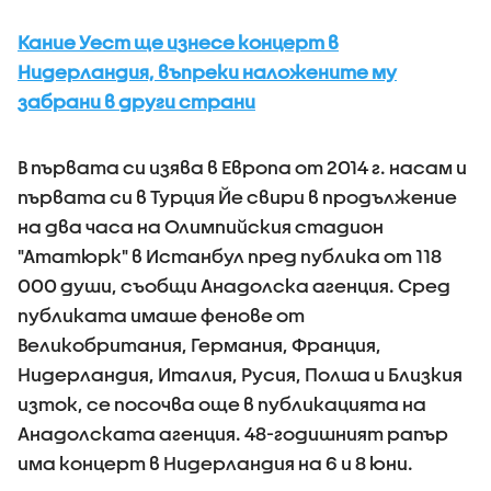
Кание Уест ще изнесе концерт в
Нидерландия, въпреки наложените му
забрани в други страни
В първата си изява в Европа от 2014 г. насам и
първата си в Турция Йе свири в продължение
на два часа на Олимпийския стадион
"Ататюрк" в Истанбул пред публика от 118
000 души, съобщи Анадолска агенция. Сред
публиката имаше фенове от
Великобритания, Германия, Франция,
Нидерландия, Италия, Русия, Полша и Близкия
изток, се посочва още в публикацията на
Анадолската агенция. 48-годишният рапър
има концерт в Нидерландия на 6 и 8 юни.