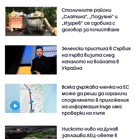
Столичните райони
„Слатина“, „Подуяне“ и
„Изгрев“ се сдобиха с
договор за почистване
Зеленски пристига в Сърбия
на първа визита след
началото на войната в
Украйна
Всяка държава членка на ЕС
може да реши да ограничи
споделянето в приложения
на информация къде има
проверки на пътя
Ниското ниво на Дунав
заплашва АЕЦ-овете в