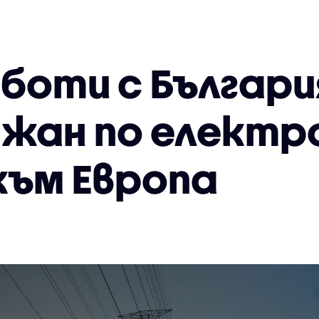
боти с България
жан по електр
към Европа