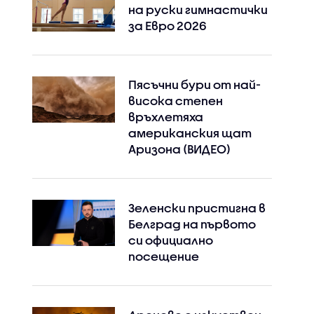
на руски гимнастички
за Евро 2026
Пясъчни бури от най-
висока степен
връхлетяха
американския щат
Аризона (ВИДЕО)
Зеленски пристигна в
Белград на първото
си официално
посещение