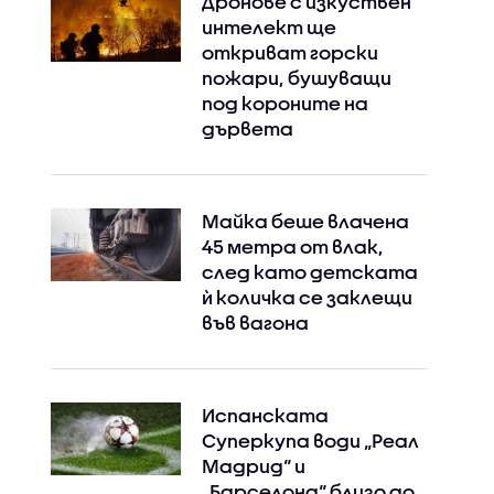
Дронове с изкуствен
интелект ще
откриват горски
пожари, бушуващи
под короните на
дървета
Майка беше влачена
45 метра от влак,
след като детската
ѝ количка се заклещи
във вагона
Испанската
Суперкупа води „Реал
Мадрид“ и
„Барселона“ близо до