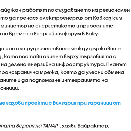
ербайджан работят по създаването на регионален
то да пренася електроенергия от Кавказ към
т министър на енергетиката и природните
о време на Енергийния форум в Баку.
азшири сътрудничеството между държавите
з, като постави акцент върху търговията с
 на зелена енергийна инфраструктура. Планът
рансгранична мрежа, която да улесни обмена
аните и да подпомогне интеграцията на
очници.
ме газови проекти с България при гаранции от
ната версия на TANAP“
, заяви Байрактар,