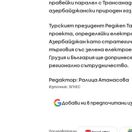
правейки паралел с Трансанад
азербайджански природен газ к
Турският президент Реджеп Та
проекта, определяйки електро
Азербайджан като стратегиче
търговия със зелена електрое
Грузия и България ще допринес
регионално сътрудничество.
Редактор: Ралица Атанасова
Източник:
БГНЕС
Добави ни в предпочитани и
Последвайте ни
NewsLetter