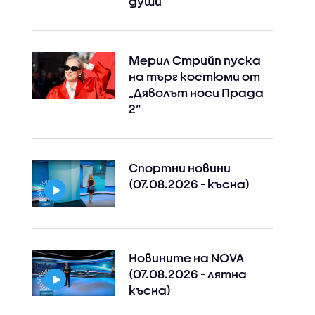
души
Мерил Стрийп пуска
на търг костюми от
„Дяволът носи Прада
2“
Спортни новини
(07.08.2026 - късна)
Новините на NOVA
(07.08.2026 - лятна
късна)
Instagram
Facebook