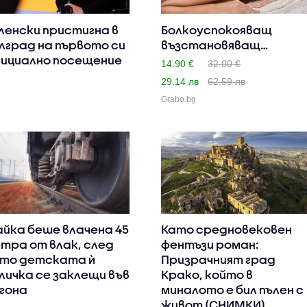
ленски пристигна в
Болкоуспокояващ
лград на първото си
възстановяващ
ициално посещение
масаж, плюс ре..
14.90 €
32.00 €
29.14 лв
62.59 лв
Grabo.bg
йка беше влачена 45
Като средновековен
тра от влак, след
фентъзи роман:
то детската ѝ
Призрачният град
личка се заклещи във
Крако, който в
гона
миналото е бил пълен с
живот (СНИМКИ)