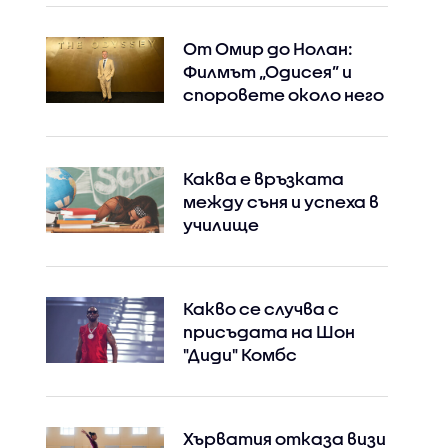
От Омир до Нолан:
Филмът „Одисея” и
споровете около него
Каква е връзката
между съня и успеха в
училище
Какво се случва с
присъдата на Шон
"Диди" Комбс
Хърватия отказа визи