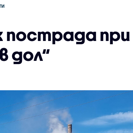
ТИ
 пострада при 
в дол“