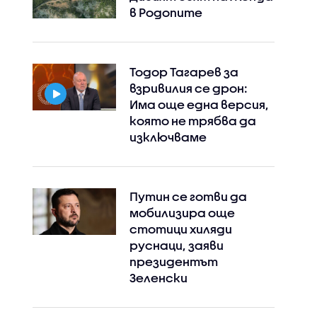
в Родопите
Тодор Тагарев за
взривилия се дрон:
Има още една версия,
която не трябва да
изключваме
Путин се готви да
мобилизира още
стотици хиляди
руснаци, заяви
президентът
Зеленски