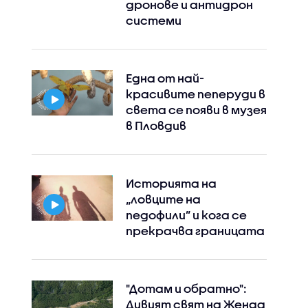
дронове и антидрон
системи
Една от най-
красивите пеперуди в
света се появи в музея
в Пловдив
Историята на
„ловците на
педофили” и кога се
прекрачва границата
"Дотам и обратно":
Дивият свят на Женда