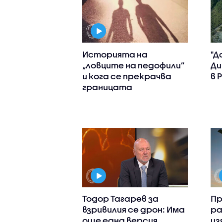
Историята на
"Д
„ловците на педофили”
Ди
и кога се прекрачва
в 
границата
Тодор Тагарев за
Пр
взривилия се дрон: Има
ра
още една версия,
из