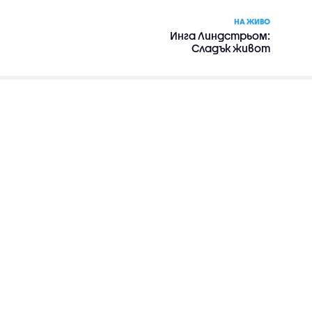
НА ЖИВО
Инга Линдстрьом:
Сладък живот