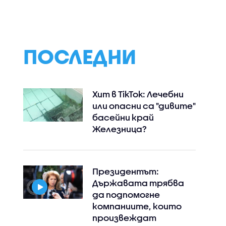
ПОСЛЕДНИ
Хит в TikTok: Лечебни
или опасни са "дивите"
басейни край
Железница?
Президентът:
Държавата трябва
да подпомогне
компаниите, които
произвеждат
Instagram
Facebook