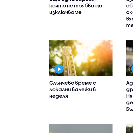
която не трябва да
о
изключваме
ок
вз
те
Слънчево време с
Ад
локални валежи в
др
неделя
Ня
де
Бъ