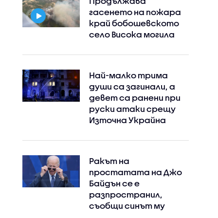
Продължава
гасенето на пожара
край бобошевското
село Висока могила
Най-малко трима
души са загинали, а
девет са ранени при
руски атаки срещу
Източна Украйна
Ракът на
простатата на Джо
Байдън се е
разпространил,
съобщи синът му