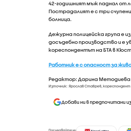
42-годишният мъж паднал от л
Пострадалият е с три счупени 
болница.
Дежурна полицейска група е из
досъдебно производство и е 
кореспондентът на БТА в Кюс
Работник е с опасност за жив
Редактор: Дарина Методиева
Източник:
Ярослав Ставрев, кореспондент 
Добави ни в предпочитани и
Последвайте ни
NewsLetter