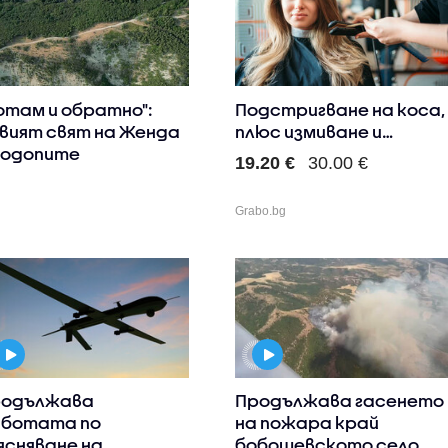
отам и обратно":
Подстригване на коса,
вият свят на Женда
плюс измиване и
Родопите
профес..
19.20 €
30.00 €
Grabo.bg
одължава
Продължава гасенето
ботата по
на пожара край
ясняване на
бобошевското село