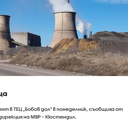
ца
т в ТЕЦ „Бобов дол“ в понеделник, съобщиха от
ирекция на МВР – Кюстендил.