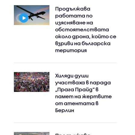
Продължава
работата по
изясняване на
обстоятелствата
около дрона, който се
взриви на българска
територия
Хиляди души
участваха в парада
„Прага Прайд“ в
памет на жертвите
от атентата в
Берлин