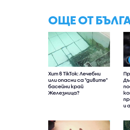
ОЩЕ ОТ БЪЛГ
Хит в TikTok: Лечебни
Пр
или опасни са "дивите"
Дъ
басейни край
по
Железница?
ко
пр
и 