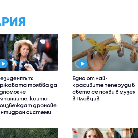
АРИЯ
езидентът:
Една от най-
ржавата трябва да
красивите пеперуди в
дпомогне
света се появи в музея
мпаниите, които
в Пловдив
оизвеждат дронове
антидрон системи