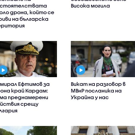
бстоятелствата
Висока могила
оло дрона, който се
риви на българска
ритория
мирал Ефтимов за
Викат на разговор в
она край Кардам:
МВнР посланика на
ма преднамерени
Украйна у нас
йствия срещу
лгария