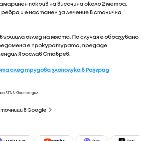
амаринен покрив на височина около 2 метра.
ребра и е настанен за лечение в столична
вършила оглед на място. По случая е образувано
уведомена е прокуратурата, предаде
тендил Ярослав Ставрев.
ота след трудова злополука в Разград
на БТА в Кюстендил
зточници в Google
Google News
Youtube
Viber
TikTok