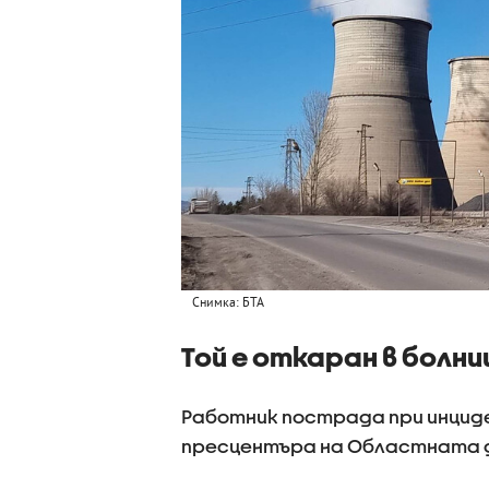
Снимка: БТА
Той е откаран в болни
Работник пострада при инциден
пресцентъра на Областната д