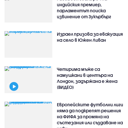
индийския премиер,
парламентът поиска
извинение от Зукърбърг
Израел призова за евакуация
на село в Южен Ливан
Четирима мъже са
намушкани в центъра на
Лондон, задържана е жена
(ВИДЕО)
Европейските футболни лиги
няма да подкрепят решения
на ФИФА за промяна на
състезания или създаване на