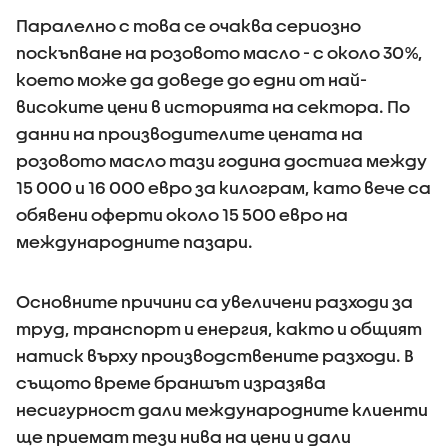
Паралелно с това се очаква сериозно
поскъпване на розовото масло - с около 30%,
което може да доведе до едни от най-
високите цени в историята на сектора. По
данни на производителите цената на
розовото масло тази година достига между
15 000 и 16 000 евро за килограм, като вече са
обявени оферти около 15 500 евро на
международните пазари.
Основните причини са увеличени разходи за
труд, транспорт и енергия, както и общият
натиск върху производствените разходи. В
същото време браншът изразява
несигурност дали международните клиенти
ще приемат тези нива на цени и дали