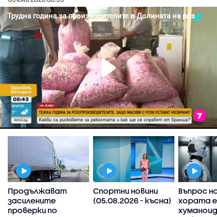
Продължават
Спортни новини
Въпрос на
засилените
(05.08.2026 - късна)
хората е
проверки по
хуманои