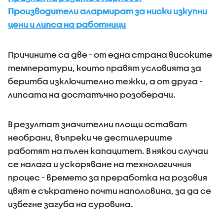
Производители алармират за ниски изкупни
цени и липса на работници
Причините са две - от една страна високите
температури, които правят условията за
беритба изключително тежки, а от друга -
липсата на достатъчно розоберачи.
В резултат значителни площи остават
необрани, въпреки че дестилериите
работят на пълен капацитет. В някои случаи
се налага и ускоряване на технологичния
процес - времето за преработка на розовия
цвят е съкратено почти наполовина, за да се
избегне загуба на суровина.