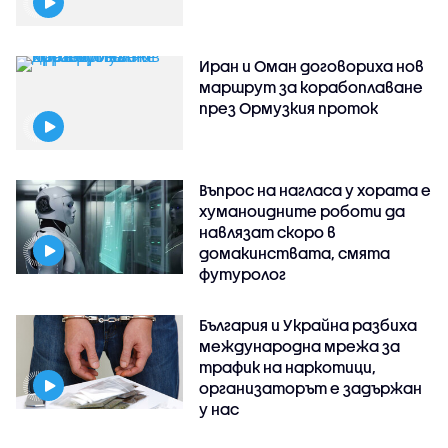
Иран и Оман договориха нов
маршрут за корабоплаване
през Ормузкия проток
Въпрос на нагласа у хората е
хуманоидните роботи да
навлязат скоро в
домакинствата, смята
футуролог
България и Украйна разбиха
международна мрежа за
трафик на наркотици,
организаторът е задържан
у нас