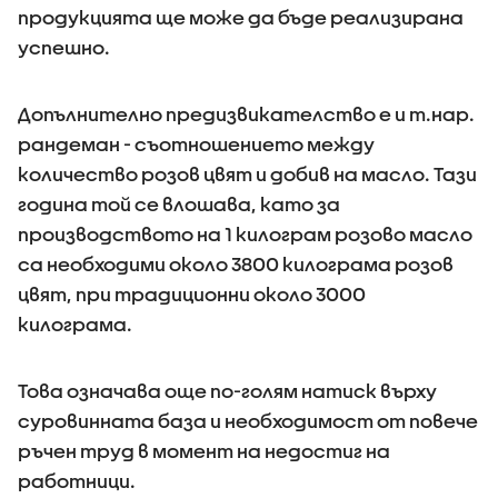
продукцията ще може да бъде реализирана
успешно.
Допълнително предизвикателство е и т.нар.
рандеман - съотношението между
количество розов цвят и добив на масло. Тази
година той се влошава, като за
производството на 1 килограм розово масло
са необходими около 3800 килограма розов
цвят, при традиционни около 3000
килограма.
Това означава още по-голям натиск върху
суровинната база и необходимост от повече
ръчен труд в момент на недостиг на
работници.