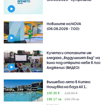
Новините на NOVA
(06.08.2026 - 7.00)
Кучета и стопаните им
гледаха „Въздушният Бъд“ на
кино под открито небе в Лос
Анджелис (ВИДЕО)
Вълшебно лято в Китен:
Нощувка на база All I..
100.30 €
118.00 €
196.17 лв
230.79 лв