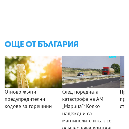
ОЩЕ ОТ БЪЛГАРИЯ
Отново жълти
След поредната
Про
предупредителни
катастрофа на АМ
про
кодове за горещини
„Марица”: Колко
стр
надеждни са
мантинелите и как се
осъществява контрол