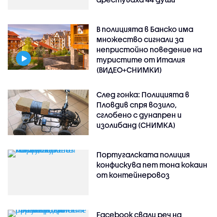
В полицията в Банско има
множество сигнали за
непристойно поведение на
туристите от Италия
(ВИДЕО+СНИМКИ)
След гонка: Полицията в
Пловдив спря возило,
сглобено с дунапрен и
изолибанд (СНИМКА)
Португалската полиция
конфискува пет тона кокаин
от контейнеровоз
Facebook свали реч на