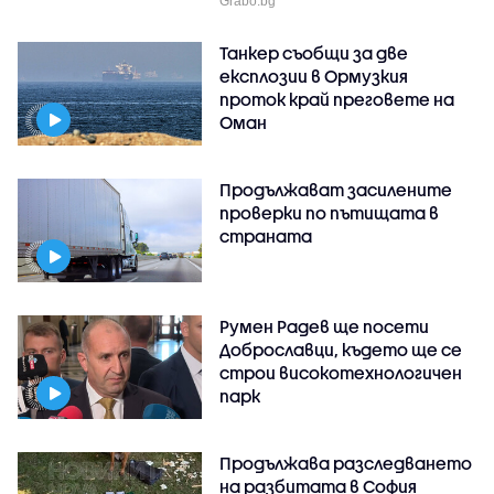
Grabo.bg
Танкер съобщи за две
експлозии в Ормузкия
проток край преговете на
Оман
Продължават засилените
проверки по пътищата в
страната
Румен Радев ще посети
Доброславци, където ще се
строи високотехнологичен
парк
Продължава разследването
на разбитата в София