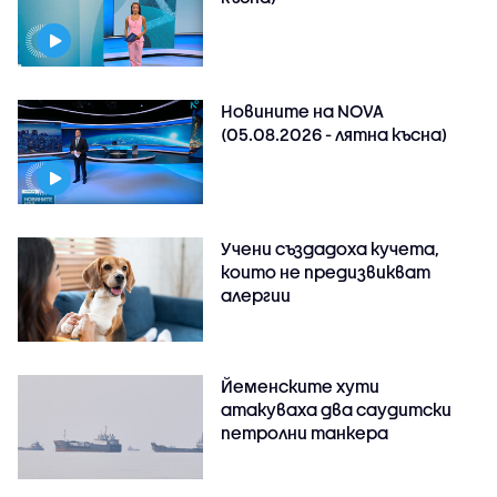
Новините на NOVA
(05.08.2026 - лятна късна)
Учени създадоха кучета,
които не предизвикват
алергии
Йеменските хути
атакуваха два саудитски
петролни танкера