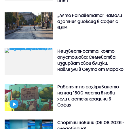
нови
„Лято на паветата“ намали
азотния диоксид в София с
6,6%
Неизвестността, която
опустошава: Семейства
издирват свои близки,
навлезли в Сеута от Мароко
Работят по разкриването
на над 1500 места в нови
ясли и детски градини в
София
Спортни новини (05.08.2026 -
следобедна)