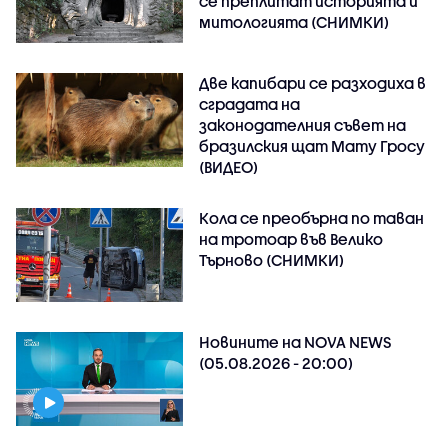
се преплитат историята и
митологията (СНИМКИ)
Две капибари се разходиха в
сградата на
законодателния съвет на
бразилския щат Мату Гросу
(ВИДЕО)
Кола се преобърна по таван
на тротоар във Велико
Търново (СНИМКИ)
Новините на NOVA NEWS
(05.08.2026 - 20:00)