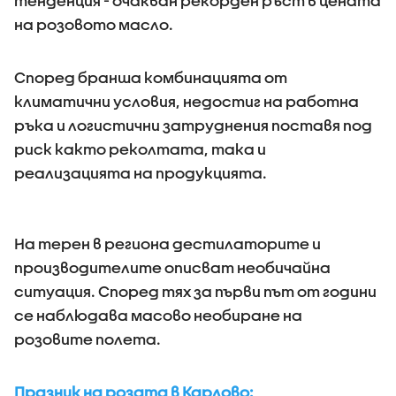
тенденция - очакван рекорден ръст в цената
на розовото масло.
Според бранша комбинацията от
климатични условия, недостиг на работна
ръка и логистични затруднения поставя под
риск както реколтата, така и
реализацията на продукцията.
На терен в региона дестилаторите и
производителите описват необичайна
ситуация. Според тях за първи път от години
се наблюдава масово необиране на
розовите полета.
Празник на розата в Карлово: