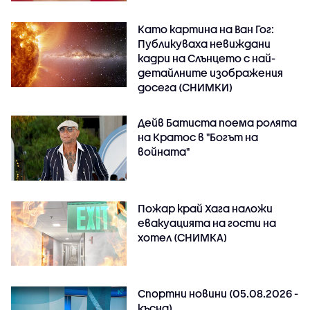
Като картина на Ван Гог:
Публикуваха невиждани
кадри на Слънцето с най-
детайлните изображения
досега (СНИМКИ)
Дейв Батиста поема ролята
на Кратос в "Богът на
войната"
Пожар край Хага наложи
евакуацията на гости на
хотел (СНИМКА)
Спортни новини (05.08.2026 -
късна)