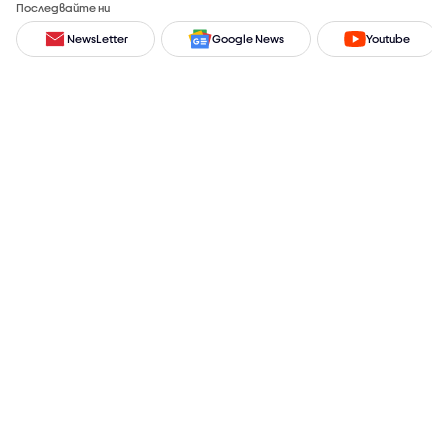
Последвайте ни
NewsLetter
Google News
Youtube