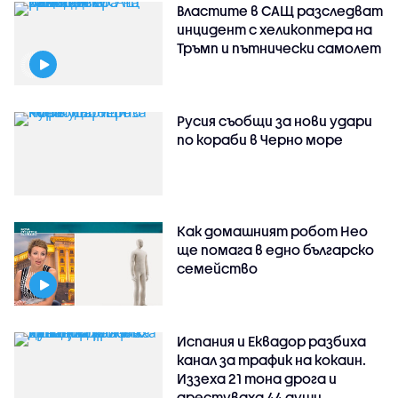
Властите в САЩ разследват
инцидент с хеликоптера на
Тръмп и пътнически самолет
Русия съобщи за нови удари
по кораби в Черно море
Как домашният робот Нео
ще помага в едно българско
семейство
Испания и Еквадор разбиха
канал за трафик на кокаин.
Иззеха 21 тона дрога и
арестуваха 44 души