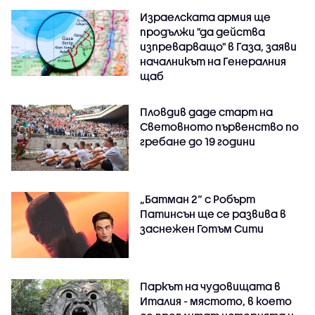
Израелската армия ще
продължи "да действа
изпреварващо" в Газа, заяви
началникът на Генералния
щаб
Пловдив даде старт на
Световното първенство по
гребане до 19 години
„Батман 2“ с Робърт
Патинсън ще се развива в
заснежен Готъм Сити
Паркът на чудовищата в
Италия - мястото, в което