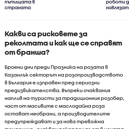
пътищата в
роботи 
страната
навлязат
домакин
смята ф
Какви са рисковете за
реколтата и как ще се справят
от бранша?
Броени дни преди Празника на розата в
Казанлък секторът на розопроизводството
в България е изправен пред сериозни
предизвикателства. Въпреки очаквания
наплив на туристи за традиционния розобер,
част от масивите с маслодайна роза
остават необрани, а производителите
предупреждават и за нова тревожна