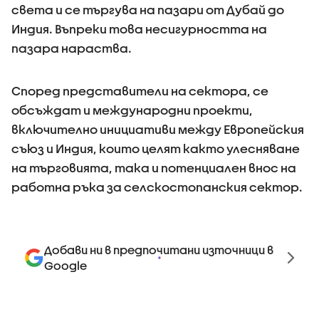
света и се търгува на пазари от Дубай до
Индия. Въпреки това несигурността на
пазара нараства.
Според представители на сектора, се
обсъждат и международни проекти,
включително инициативи между Европейския
съюз и Индия, които целят както улесняване
на търговията, така и потенциален внос на
работна ръка за селскостопанския сектор.
Добави ни в предпочитани източници в
Google