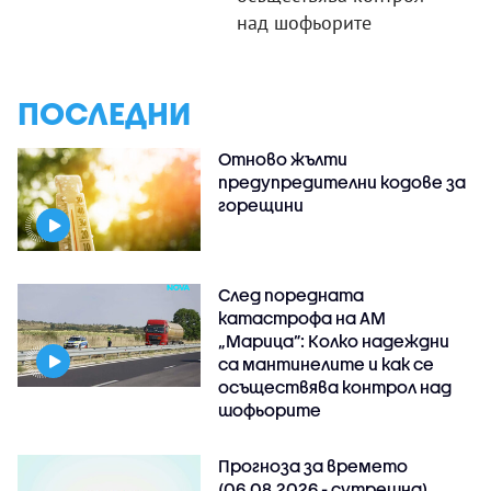
над шофьорите
ПОСЛЕДНИ
Отново жълти
предупредителни кодове за
горещини
След поредната
катастрофа на АМ
„Марица”: Колко надеждни
са мантинелите и как се
осъществява контрол над
шофьорите
Прогноза за времето
(06.08.2026 - сутрешна)