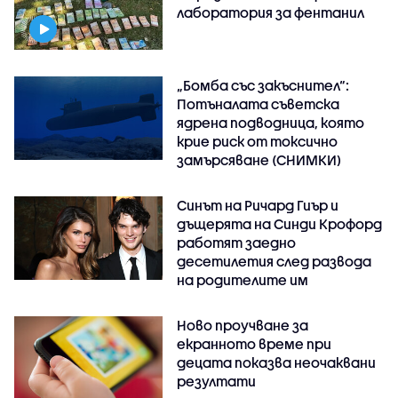
лаборатория за фентанил
„Бомба със закъснител“:
Потъналата съветска
ядрена подводница, която
крие риск от токсично
замърсяване (СНИМКИ)
Синът на Ричард Гиър и
дъщерята на Синди Крофорд
работят заедно
десетилетия след развода
на родителите им
Ново проучване за
екранното време при
децата показва неочаквани
резултати