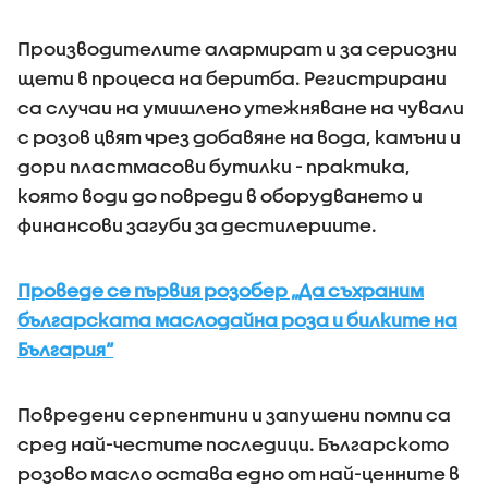
Производителите алармират и за сериозни
щети в процеса на беритба. Регистрирани
са случаи на умишлено утежняване на чували
с розов цвят чрез добавяне на вода, камъни и
дори пластмасови бутилки - практика,
която води до повреди в оборудването и
финансови загуби за дестилериите.
Проведе се първия розобер „Да съхраним
българската маслодайна роза и билките на
България“
Повредени серпентини и запушени помпи са
сред най-честите последици. Българското
розово масло остава едно от най-ценните в