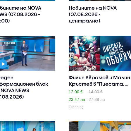
вините на NOVA
Новините на NOVA
WS (07.08.2026 -
(07.08.2026 -
:00)
централна)
еден
Филип Аврамов и Малин
формационен блок
Кръстев в "Пиесата,
 NOVA NEWS
ко..
12.00 €
14.00 €
7.08.2026)
23.47 лв
27.38 лв
Grabo.bg