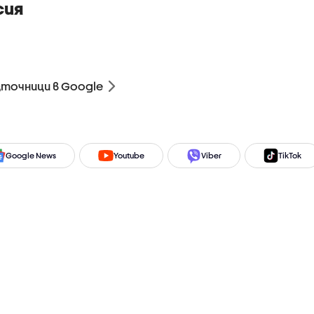
сия
зточници в Google
Google News
Youtube
Viber
TikTok