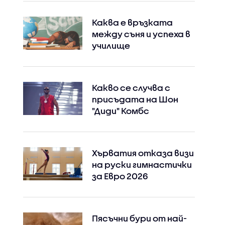
Каква е връзката
между съня и успеха в
училище
Какво се случва с
присъдата на Шон
"Диди" Комбс
Хърватия отказа визи
на руски гимнастички
за Евро 2026
Пясъчни бури от най-