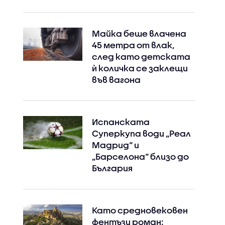
Майка беше влачена
45 метра от влак,
след като детската
ѝ количка се заклещи
във вагона
Испанската
Суперкупа води „Реал
Мадрид“ и
„Барселона“ близо до
България
Като средновековен
фентъзи роман: