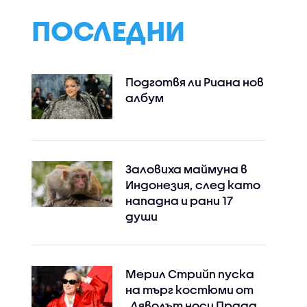
ПОСЛЕДНИ
Подготвя ли Риана нов
албум
Instagram
Facebook
Заловиха маймуна в
Индонезия, след като
нападна и рани 17
души
Мерил Стрийп пуска
на търг костюми от
„Дяволът носи Прада