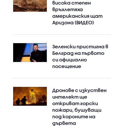
висока степен
връхлетяха
американския щат
Аризона (ВИДЕО)
Зеленски пристигна в
Белград на първото
си официално
посещение
Дронове с изкуствен
интелект ще
откриват горски
пожари, бушуващи
под короните на
дървета