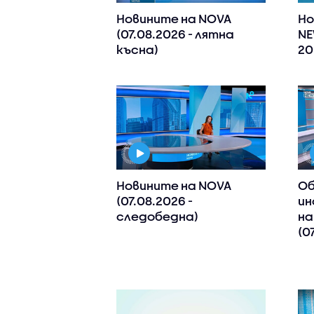
Новините на NOVA
Но
(07.08.2026 - лятна
NE
късна)
20
Новините на NOVA
Об
(07.08.2026 -
ин
следобедна)
на
(0