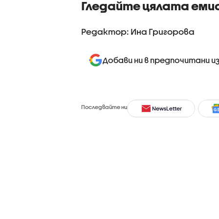
Гледайте цялата еми
Редактор: Ина Григорова
Добави ни в предпочитани и
Последвайте ни
NewsLetter