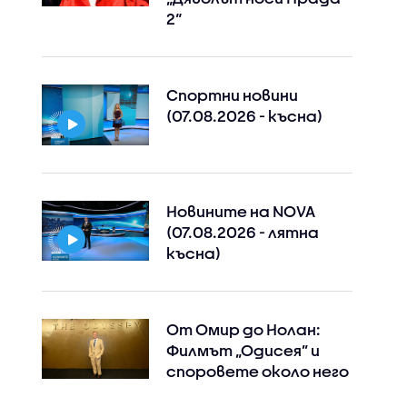
2“
Спортни новини
(07.08.2026 - късна)
Новините на NOVA
(07.08.2026 - лятна
късна)
От Омир до Нолан:
Филмът „Одисея” и
споровете около него