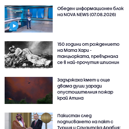
Обеден информационен блок
на NOVA NEWS (07.08.2026)
150 години от рождението
на Мата Хари -
танцьорката, превърнала
се в най-прочутия шпионин
Задържаха кмет и още
двама души заради
опустошителния пожар
край Атина
Пакистан след
подписването на пакт с
Турция и Саудитска Арабия: