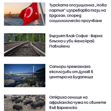
Турската опозиционна „Нова
партия“ изпреварва тази на
Ердоган, според
социологическо проучване
Бързият влак София - Варна
блъсна и уби жена край
Павликени
Сапьори премахнаха
експлозиви от Дунав в
центъра на Будапеща
Откриха огнище на
африканска чума по свинете
във Варненско