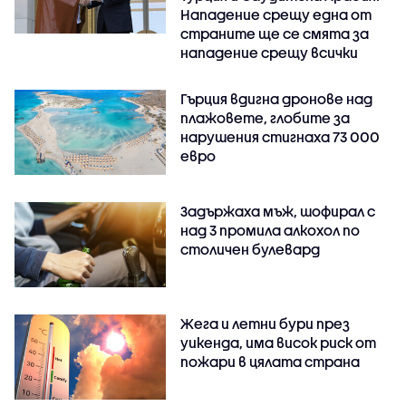
Нападение срещу една от
страните ще се смята за
нападение срещу всички
Гърция вдигна дронове над
плажовете, глобите за
нарушения стигнаха 73 000
евро
Задържаха мъж, шофирал с
над 3 промила алкохол по
столичен булевард
Жега и летни бури през
уикенда, има висок риск от
пожари в цялата страна