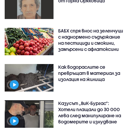
от Горна Оряховица
БАБХ спря внос на зеленчуци
с наднормено съдържание
на пестициди и смокини,
замърсени с афлатоксини
Как водораслите се
превръщат в материал за
изолация на жилища
Казусът „ВиК-Бургас“:
Хотели плащали до 30 000
лева след манипулиране на
водомерите и изнудване