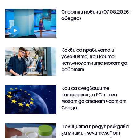
Спортни новини (07.08.2026 -
обедна)
Какви са правилата и
условията, при които
непълнолетните могат да
работят
Кои са следващите
кандидати за ЕС и кога
могат да станат част от
Съюза
Полицията предупреждава
за мними „лечители“ от