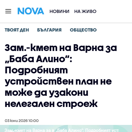
НОВИНИ
НА ЖИВО
ТВОЯТ ДЕН
БЪЛГАРИЯ
ОБЩЕСТВО
Зам.-кмет на Варна за
„Баба Алино“:
Подробният
устройствен план не
може да узакони
нелегален строеж
03 юни 2026 10:00