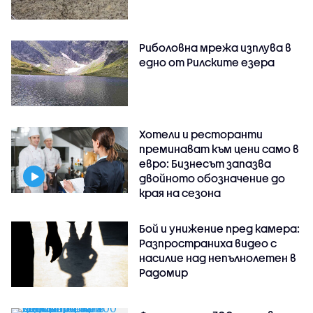
Риболовна мрежа изплува в
едно от Рилските езера
Хотели и ресторанти
преминават към цени само в
евро: Бизнесът запазва
двойното обозначение до
края на сезона
Бой и унижение пред камера:
Разпространиха видео с
насилие над непълнолетен в
Радомир