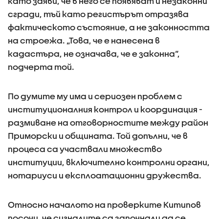
като заяви, че в него се появяват и незаконни
сгради, тъй като регистърът отразява
фактическото състояние, а не законността
на строежа. „Това, че е нанесена в
кадастъра, не означава, че е законна“,
подчерта той.
По думите му има и сериозен проблем с
институционалния контрол и координация -
размиване на отговорностите между район
Приморски и общината. Той допълни, че в
процеса са участвали множество
институции, включително контролни органи,
нотариуси и експлоатационни дружества.
Относно началото на проверките Китипов
посочи, че сигналите са започнали да се