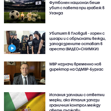
Футболен национал беше
убит с павета при грабеж в
Уганда
Убитият в Пловдив - горен с
цигари и с обръснати вежди,
заподозрените остават в
ареста (ВИДЕО+СНИМКИ)
МВР назначи временно нов
директор на ОДМВР-Бургас
Испания заплаши с ответни
мерки, ако Италия запази
граничния контрол между
двете държави