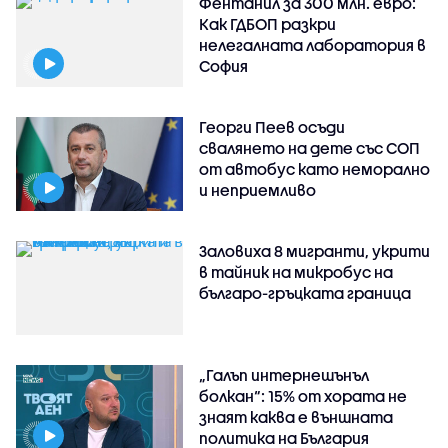
Фентанил за 300 млн. евро:
Как ГДБОП разкри
нелегалната лаборатория в
София
Георги Пеев осъди
свалянето на дете със СОП
от автобус като неморално
и неприемливо
Заловиха 8 мигранти, укрити
в тайник на микробус на
българо-гръцката граница
„Галъп интернешънъл
болкан“: 15% от хората не
знаят каква е външната
политика на България