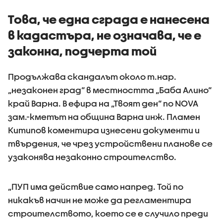
водомерите и
изнудване
Това, че една сграда е нанесена
в кадастъра, не означава, че е
законна, подчерта той
Продължава скандалът около т.нар.
„незаконен град“ в местността „Баба Алино“
край Варна. В ефира на „Твоят ден“ по NOVA
зам.-кметът на община Варна инж. Пламен
Китипов коментира изнесени документи и
твърдения, че чрез устройствени планове се
узаконява незаконно строителство.
„ПУП има действие само напред. Той по
никакъв начин не може да регламентира
строителството, което се е случило преди