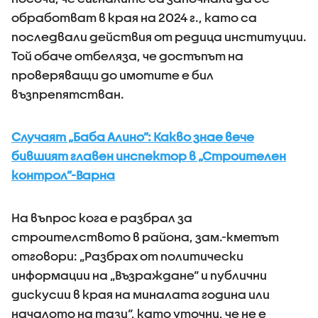
обработват в края на 2024 г., като са
последвали действия от редица институции.
Той обаче отбеляза, че достъпът на
проверяващи до имотите е бил
възпрепятстван.
Случаят „Баба Алино”: Какво знае вече
бившият главен инспектор в „Строителен
контрол”-Варна
На въпрос кога е разбрал за
строителството в района, зам.-кметът
отговори: „Разбрах от политически
информации на „Възраждане“ и публични
дискусии в края на миналата година или
началото на тази“, като уточни, че не е