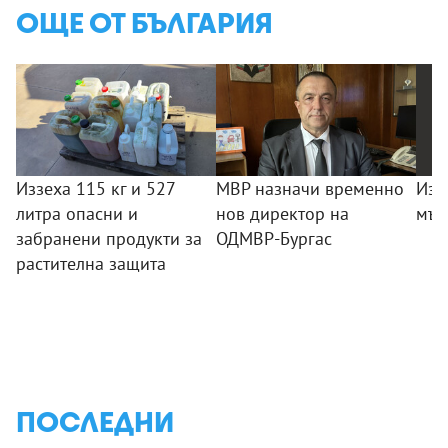
ОЩЕ ОТ БЪЛГАРИЯ
Иззеха 115 кг и 527
МВР назначи временно
Изд
литра опасни и
нов директор на
мъж
забранени продукти за
ОДМВР-Бургас
растителна защита
ПОСЛЕДНИ