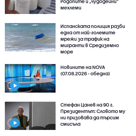
Родопите и „чудодейни“
мехлеми
Испанската полиция разби
една от най-големите
мрежи за трафик на
мигранти в Средиземно
море
Новините на NOVA
(07.08.2026 - обедна)
Стефан Цанев на 90 г.
Президентът: Словото му
ни призовава да търсим
смисъла