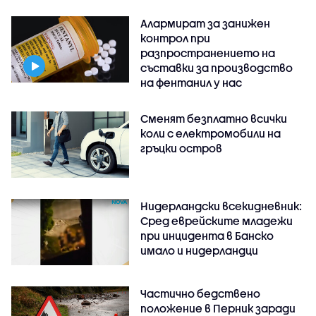
Алармират за занижен
контрол при
разпространението на
съставки за производство
на фентанил у нас
Сменят безплатно всички
коли с електромобили на
гръцки остров
Нидерландски всекидневник:
Сред еврейските младежи
при инцидента в Банско
имало и нидерландци
Частично бедствено
положение в Перник заради