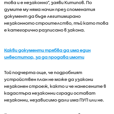
това и е незаконно“, заяви Китипов. По
думите му няма начин през споменатия
документ да бъде легитимирано
незаконното строителство, тъй като това
е категорично разписано в закона.
Какви документи трябва да има един
инвеститор, за да продава имоти
Той подчерта още, че подробният
устройствен план не може да узакони
незаконен строеж, както и че нанесените в
кадастъра незаконни сгради остават
незаконни, независимо дали има ПУП или не.