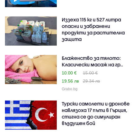
Иззеха 115 кг и 527 литра
опасни и забранени
продукти за растителна
защита
Блаженство за тялото:
Класически масаж на гр..
10.00 €
15.00 €
19.56 лв
29.34 лв
Grabo.bg
Турски самолети и дронове
навлязоха 17 пъти в Гърция,
стигна се до симулиран
въздушен бой