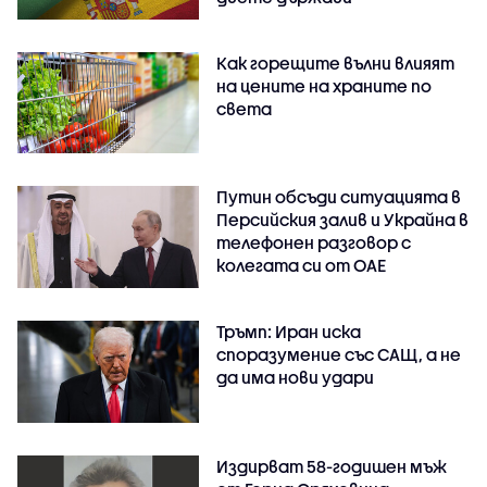
Как горещите вълни влияят
на цените на храните по
света
Путин обсъди ситуацията в
Персийския залив и Украйна в
телефонен разговор с
колегата си от ОАЕ
Тръмп: Иран иска
споразумение със САЩ, а не
да има нови удари
Издирват 58-годишен мъж