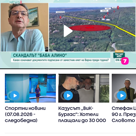
а
Спортни новини
Казусът „ВиК-
Стефан Ц
(07.08.2026 -
Бургас“: Хотели
90 г. Пре
следобедна)
плащали до 30 000
Словото 
лева след
призовав
манипулиране на
търсим с