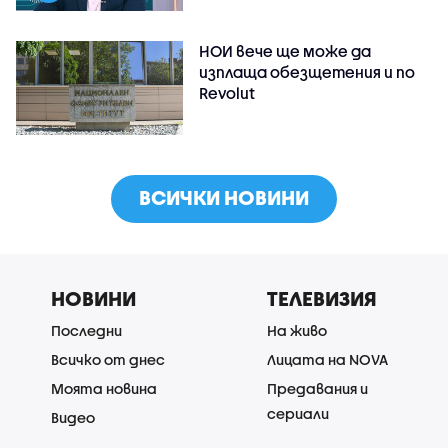
НОИ вече ще може да
изплаща обезщетения и по
Revolut
ВСИЧКИ НОВИНИ
НОВИНИ
ТЕЛЕВИЗИЯ
Последни
На живо
Всичко от днес
Лицата на NOVA
Моята новина
Предавания и
сериали
Видео