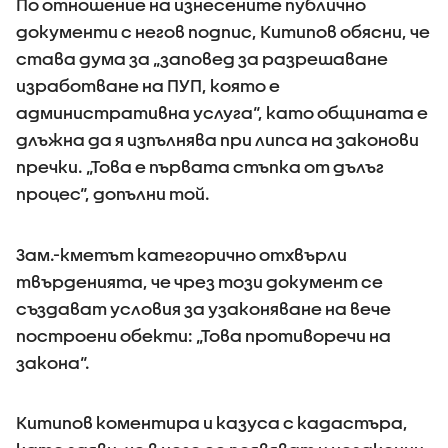
По отношение на изнесените публично
документи с негов подпис, Китипов обясни, че
става дума за „заповед за разрешаване
изработване на ПУП, която е
административна услуга“, като общината е
длъжна да я изпълнява при липса на законови
пречки. „Това е първата стъпка от дълъг
процес“, допълни той.
Зам.-кметът категорично отхвърли
твърденията, че чрез този документ се
създават условия за узаконяване на вече
построени обекти: „Това противоречи на
закона“.
Китипов коментира и казуса с кадастъра,