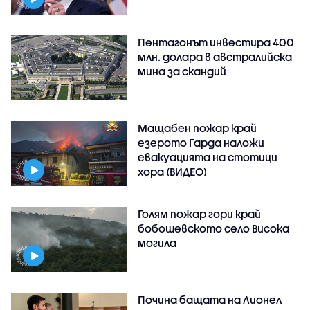
Пентагонът инвестира 400
млн. долара в австралийска
мина за скандий
Мащабен пожар край
езерото Гарда наложи
евакуацията на стотици
хора (ВИДЕО)
Голям пожар гори край
бобошевското село Висока
могила
Почина бащата на Лионел