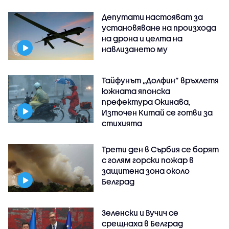
Депутати настояват за
установяване на произхода
на дрона и целта на
навлизането му
Тайфунът „Долфин” връхлетя
южната японска
префектура Окинава,
Източен Китай се готви за
стихията
Трети ден в Сърбия се борят
с голям горски пожар в
защитена зона около
Белград
Зеленски и Вучич се
срещнаха в Белград