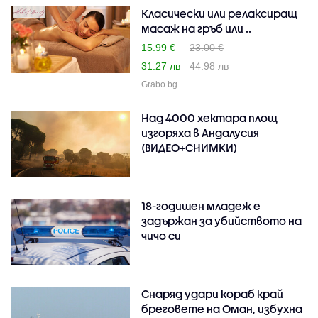
Класически или релаксиращ
масаж на гръб или ..
15.99 €
23.00 €
31.27 лв
44.98 лв
Grabo.bg
Над 4000 хектара площ
изгоряха в Андалусия
(ВИДЕО+СНИМКИ)
18-годишен младеж е
задържан за убийството на
чичо си
Снаряд удари кораб край
бреговете на Оман, избухна