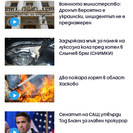
Военното министерство:
Дронът вероятно е
украински, инцидентът не е
преднамерен
Задържаха мъж за палеж на
луксозна кола пред хотел в
Слънчев бряг (СНИМКИ)
Два пожара горят в област
Хасково
Сенатът на САЩ утвърди
Тод Бланч за главен прокурор