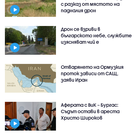
с разказ от мястото на
падналия дрон
Дрон се взриви в
българското небе, службите
изясняват чий е
Отварянето на Ормузкия
проток зависи от САЩ,
заяви Иран
Аферата с ВиК – Бургас:
Съдът остави в ареста
Христо Широков