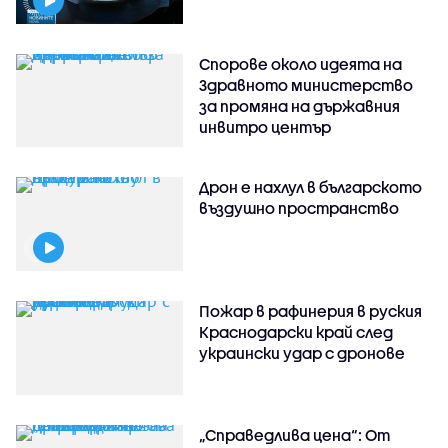
Спорове около идеята на
Здравното министерство
за промяна на държавния
инвитро център
Дрон е нахлул в българското
въздушно пространство
Пожар в рафинерия в руския
Краснодарски край след
украински удар с дронове
„Справедлива цена“: От