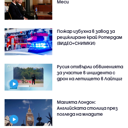
Меси
Пожар избухна в завод за
рециклиране край Ротердам
(ВИДЕО+СНИМКИ)
Русия отхвърли обвиненията
за участие в инцидента с
дрон на летището в Лайпциг
Магията Лондон:
Английската столица през
погледа на младите