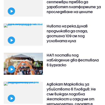
септември трябва да
заработят платформите за
проследяване на цените
Нивото на река Дунав
продължава да спада,
достигна 109 см под
условната нула
НАП постави под
наблюдение два фестивала
в Бургаско
Адвокат Марковски за
убийството в Пловдив: Не
съм виждал подобна
жестокост и садизъм от
непълнолетни, случаят е