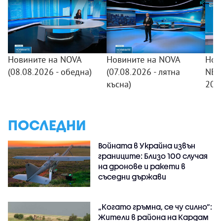
Новините на NOVA
Новините на NOVA
Нов
(08.08.2026 - обедна)
(07.08.2026 - лятна
NEW
късна)
20:
ПОСЛЕДНИ
Войната в Украйна извън
границите: Близо 100 случая
на дронове и ракети в
съседни държави
„Когато гръмна, се чу силно“:
Жители в района на Кардам