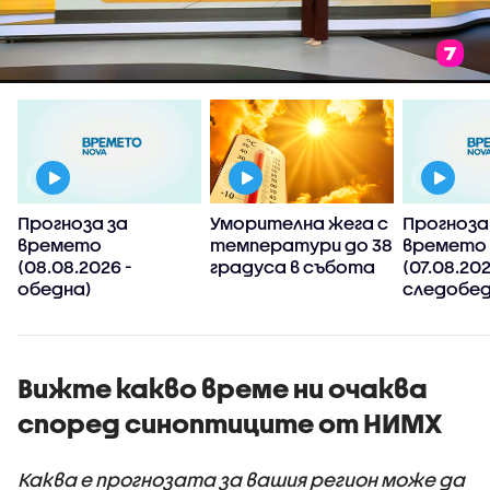
Прогноза за
Уморителна жега с
Прогноза
времето
температури до 38
времето
(08.08.2026 -
градуса в събота
(07.08.202
обедна)
следобед
Вижте какво време ни очаква
според синоптиците от НИМХ
Каква е прогнозата за вашия регион може да