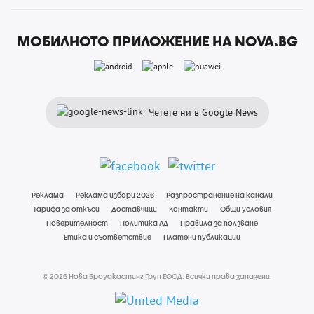
МОБИЛНОТО ПРИЛОЖЕНИЕ НА NOVA.BG
Четете ни в Google News
Реклама
Реклама избори 2026
Разпространение на канали
Тарифа за откъси
Доставчици
Контакти
Общи условия
Поверителност
Политика ЛД
Правила за ползване
Етика и съответствие
Платени публикации
© 2026 Нова Броудкастинг Груп ЕООД. Всички права запазени.