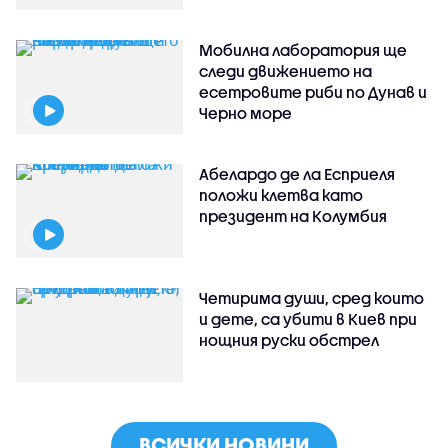
Мобилна лаборатория ще
следи движението на
есетровите риби по Дунав и
Черно море
Абелардо де ла Есприеля
положи клетва като
президент на Колумбия
Четирима души, сред които
и дете, са убити в Киев при
нощния руски обстрел
ВСИЧКИ НОВИНИ