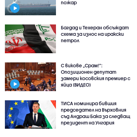
пожар
Багдад и Техеран обсъждат
схема за износ на иракски
петрол
С викове „Срам!“:
Опозиционен депутат
замери косовския премиер с
яйца (ВИДЕО)
ТИСА номинира бившия
председател на Върховния
съд Андраш Бака за следващ
президент на Унгария