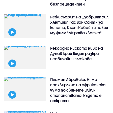
безпрецедентен
Режисьорът на „Добрият Уил
Хънтинг“ Гас Ван Сант - за
киното, Кърт Кобейн и новия
му филм "Мъртва хватка"
Рекордно ниското ниво на
Дунав край Видин разкри
необичайни плажове
Пламен Абровски: Няма
прехвърляне на африканска
чума по свинете извън
стопанствата, където е
открита