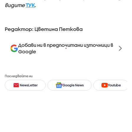
видите
ТУК
.
Редактор: Цветина Петкова
Добави ни в предпочитани източници в
Google
Последвайте ни
NewsLetter
Google News
Youtube