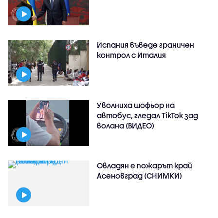
Испания въведе граничен
контрол с Италия
Уволниха шофьор на
автобус, гледал TikTok зад
волана (ВИДЕО)
Овладян е пожарът край
Асеновград (СНИМКИ)