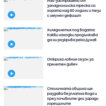
Най-застрашени от
западнонилска треска са
хората над 60 години и тези
с имунен дефицит
Хилядолетия под водата:
Какви находки продължава
да ни разкрива река Дунав
Откриха ловния сезон за
прелетен дивеч
Столичната община ще
раздава безплатна вода и
през почивните дни заради
горещините