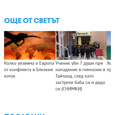
ОЩЕ ОТ СВЕТЪТ
Колко уязвима е Европа
Ученик уби 7 души при
Хър
от конфликта в Близкия
нападение в гимназия в
пре
изток
Тайланд, след като
застреля баба си и дядо
си (СНИМКИ)