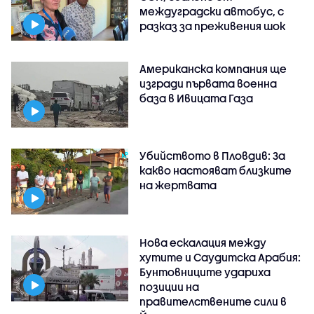
междуградски автобус, с
разказ за преживения шок
Американска компания ще
изгради първата военна
база в Ивицата Газа
Убийството в Пловдив: За
какво настояват близките
на жертвата
Нова ескалация между
хутите и Саудитска Арабия:
Бунтовниците удариха
позиции на
правителствените сили в