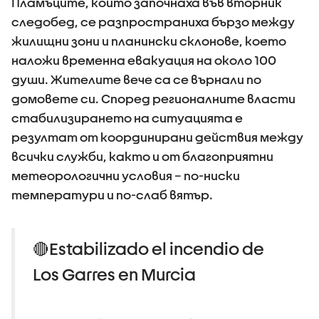
Пламъците, които започнаха във вторник
следобед, се разпространиха бързо между
жилищни зони и планински склонове, което
наложи временна евакуация на около 100
души. Жителите вече са се върнали по
домовете си. Според регионалните власти
стабилизирането на ситуацията е
резултат от координирани действия между
всички служби, както и от благоприятни
метеорологични условия – по-ниски
температури и по-слаб вятър.
🔴Estabilizado el incendio de
Los Garres en Murcia