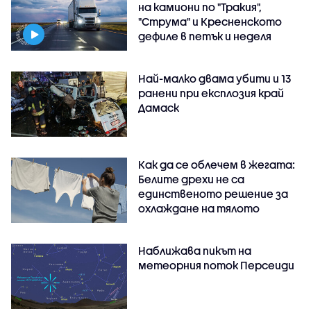
на камиони по "Тракия",
"Струма" и Кресненското
дефиле в петък и неделя
Най-малко двама убити и 13
ранени при експлозия край
Дамаск
Как да се облечем в жегата:
Белите дрехи не са
единственото решение за
охлаждане на тялото
Наближава пикът на
метеорния поток Персеиди