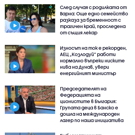
След случая с родилката от
Варна: Още едно семейство
разказа за бременност с
трагичен край, проследена
от същия лекар
Износът на ток е рекорден,
АЕЦ „Козлодуй“ работи
нормално въпреки ниските
нива на Дунав, увери
енергийният министър
Председателят на
Федерацията на
ционистите в България:
Групата деца в Банско е
дошла на международен
лагер по наша инициатива