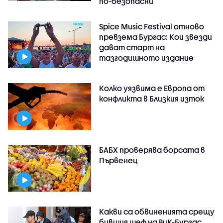
по-безопасни
Spice Music Festival отново
превзема Бургас: Кои звезди
дават старт на
тазгодишното издание
Колко уязвима е Европа от
конфликта в Близкия изток
БАБХ проверява борсата в
Първенец
Какви са обвиненията срещу
бившия шеф на ВиК-Бургас