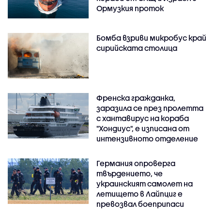
Ормузкия проток
Бомба взриви микробус край
сирийската столица
Френска гражданка,
заразила се през пролетта
с хантавирус на кораба
"Хондиус", е изписана от
интензивното отделение
Германия опроверга
твърдението, че
украинският самолет на
летището в Лайпциг е
превозвал боеприпаси