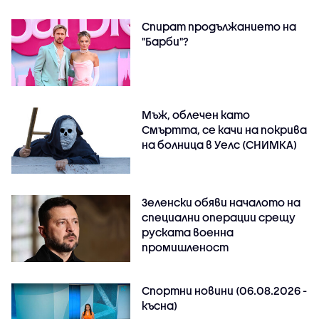
Спират продължанието на
"Барби"?
Мъж, облечен като
Смъртта, се качи на покрива
на болница в Уелс (СНИМКА)
Зеленски обяви началото на
специални операции срещу
руската военна
промишленост
Спортни новини (06.08.2026 -
късна)