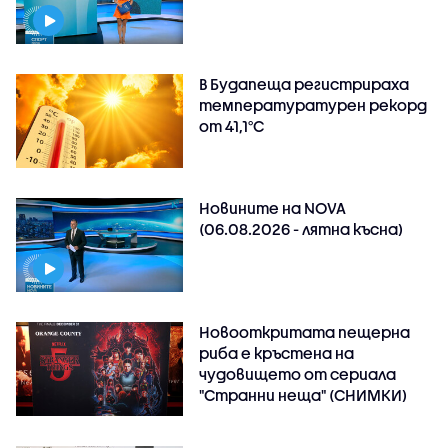
В Будапеща регистрираха
температуратурен рекорд
от 41,1°C
Новините на NOVA
(06.08.2026 - лятна късна)
Новооткритата пещерна
риба е кръстена на
чудовището от сериала
"Странни неща" (СНИМКИ)