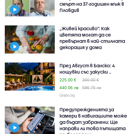
смърт на 37-годишен мъж в
Пловдив
„Живей красиво”: Как
цветята могат да се
превърнат в най-стилната
декорация у дома
През Август в Банско: 4
нощувки със закуски ..
225.00 €
300.00 €
440.06 лв
586.75 лв
Grabo.bg
Предупрежденията за
камери в навигациите може
да бъдат забранени: Ще
направи ли това пътищата