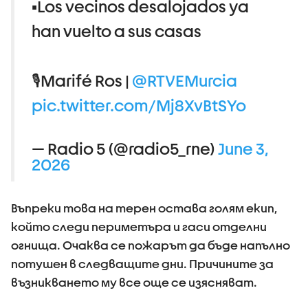
▪️Los vecinos desalojados ya
han vuelto a sus casas
🎙️Marifé Ros |
@RTVEMurcia
pic.twitter.com/Mj8XvBtSYo
— Radio 5 (@radio5_rne)
June 3,
2026
Въпреки това на терен остава голям екип,
който следи периметъра и гаси отделни
огнища. Очаква се пожарът да бъде напълно
потушен в следващите дни. Причините за
възникването му все още се изясняват.