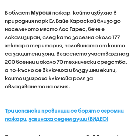
В област
Мурсия
пожар, който избухна в
природния парк Ел Вайе Караской близо до
населеното място Лос Гарес, вече е
локализиран, след като засегна около 177
хектара територия, половината от които
са защитени зони. В гасенето участваха над
200 военни и около 70 технически средства,
а по-късно се включиха и въздушни екипи,
които изиграха ключова роля за
овладяването на огъня.
Три испански провинции се борят с огромни
пожари, загинаха седем души (ВИДЕО)