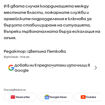
И в двата случая координацията между
местните власти, пожарните служби и
армейските подразделения е ключова за
бързото стабилизиране на ситуацията,
въпреки първоначалната бърза ескалация на
огъня.
Редактор: Цветина Петкова
Източник:
rtve.es
Добави ни в предпочитани източници в
Google
Последвайте ни
NewsLetter
Google News
Youtube