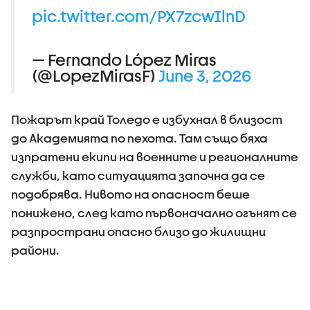
pic.twitter.com/PX7zcwIlnD
— Fernando López Miras
(@LopezMirasF)
June 3, 2026
Пожарът край Толедо е избухнал в близост
до Академията по пехота. Там също бяха
изпратени екипи на военните и регионалните
служби, като ситуацията започна да се
подобрява. Нивото на опасност беше
понижено, след като първоначално огънят се
разпространи опасно близо до жилищни
райони.