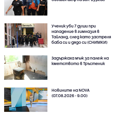
Ученик уби 7 души при
нападение в гимназия в
Тайланд, след като застреля
баба си и дядо си (СНИМКИ)
Задържаха мъж за палеж на
кметството в Тръстеник
Новините на NOVA
(07.08.2026 - 9.00)