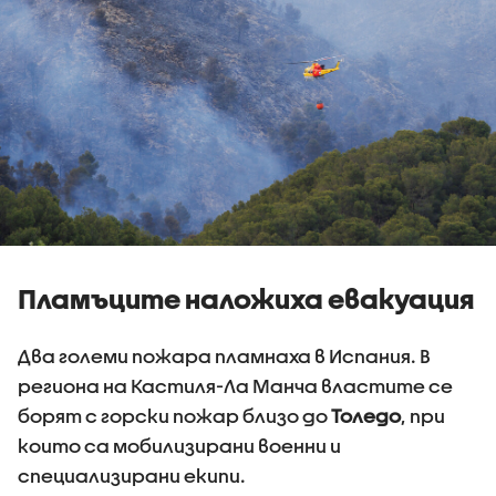
Пламъците наложиха евакуация
Два големи пожара пламнаха в Испания. В
региона на Кастиля-Ла Манча властите се
борят с горски пожар близо до
Толедо
, при
които са мобилизирани военни и
специализирани екипи.