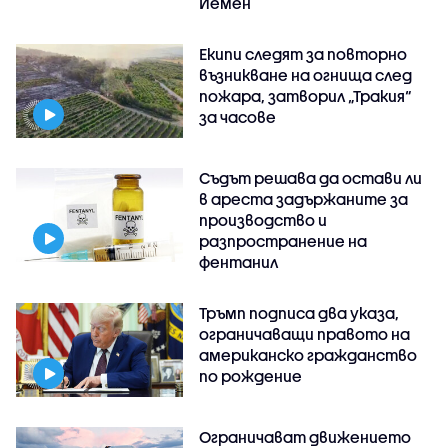
Йемен
Екипи следят за повторно
възникване на огнища след
пожара, затворил „Тракия“
за часове
Съдът решава да остави ли
в ареста задържаните за
производство и
разпространение на
фентанил
Тръмп подписа два указа,
ограничаващи правото на
американско гражданство
по рождение
Ограничават движението