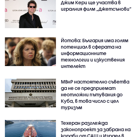
Джим Кери ще участва в
игралния филм „Джетсънови“
Йотова: България има голям
потенциал в сферата на
информационните
технологии и изкуствения
интелект
МВнР настоятелно съветва
да не се предприемат
неотложни пътувания до
Куба, в това число с цел
туризъм
Техеран разглежда
законопроект за забрана на
кораби от САЩ и Израел в