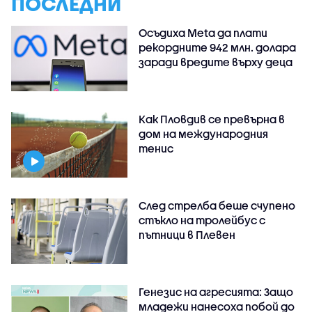
ПОСЛЕДНИ
Осъдиха Meta да плати
рекордните 942 млн. долара
заради вредите върху деца
Как Пловдив се превърна в
дом на международния
тенис
След стрелба беше счупено
стъкло на тролейбус с
пътници в Плевен
Генезис на агресията: Защо
младежи нанесоха побой до