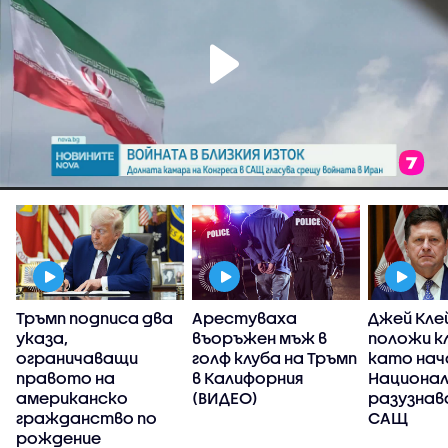
Тръмп подписа два
Арестуваха
Джей Кле
указа,
въоръжен мъж в
положи к
ограничаващи
голф клуба на Тръмп
като нач
правото на
в Калифорния
Национа
американско
(ВИДЕО)
разузнав
гражданство по
САЩ
рождение