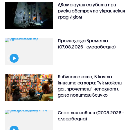
Двама души са убити при
руски обстрeл по украинския
град Изюм
Прогноза за времето
(07.08.2026 - следобедна)
Библиотеката, в която
книгите са хора: Тук можеш
да „прочетеш“ непознат и
да го попиташ всичко
Спортни новини (07.08.2026 -
следобедна)