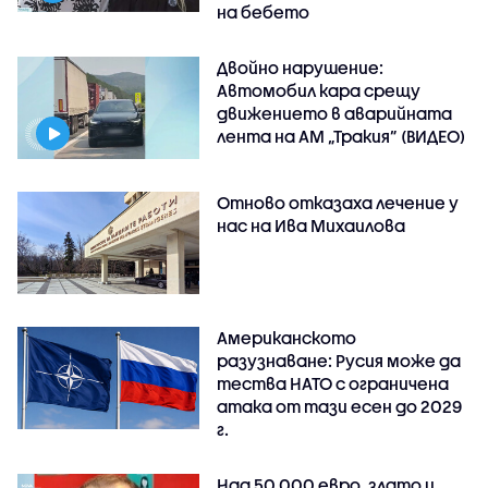
на бебето
Двойно нарушение:
Автомобил кара срещу
движението в аварийната
лента на АМ „Тракия” (ВИДЕО)
Отново отказаха лечение у
нас на Ива Михаилова
Американското
разузнаване: Русия може да
тества НАТО с ограничена
атака от тази есен до 2029
г.
Над 50 000 евро, злато и