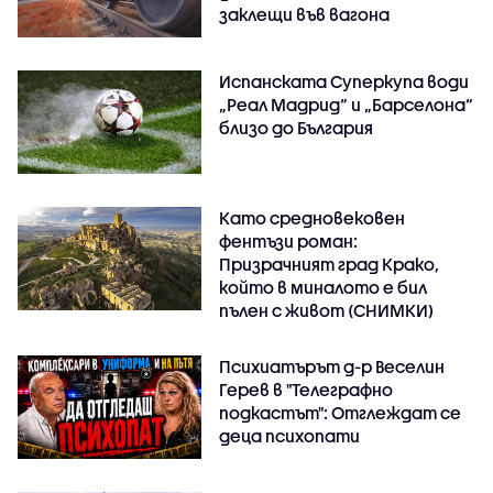
заклещи във вагона
Испанската Суперкупа води
„Реал Мадрид“ и „Барселона“
близо до България
Като средновековен
фентъзи роман:
Призрачният град Крако,
който в миналото е бил
пълен с живот (СНИМКИ)
Психиатърът д-р Веселин
Герев в "Телеграфно
подкастът": Отглеждат се
деца психопати