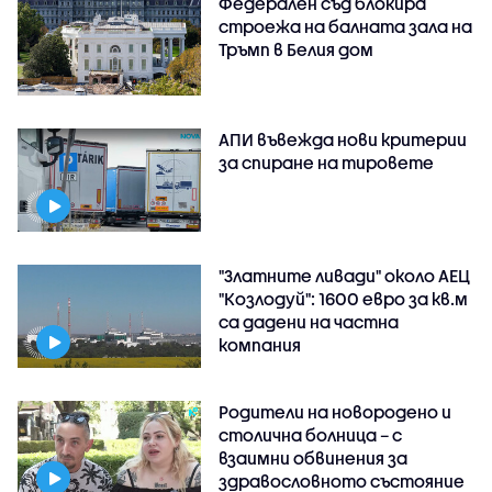
Федерален съд блокира
строежа на балната зала на
Тръмп в Белия дом
АПИ въвежда нови критерии
за спиране на тировете
"Златните ливади" около АЕЦ
"Козлодуй": 1600 евро за кв.м
са дадени на частна
компания
Родители на новородено и
столична болница – с
взаимни обвинения за
здравословното състояние