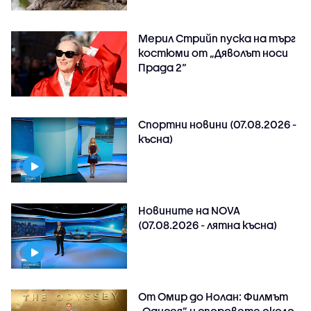
Мерил Стрийп пуска на търг
костюми от „Дяволът носи
Прада 2“
Спортни новини (07.08.2026 -
късна)
Новините на NOVA
(07.08.2026 - лятна късна)
От Омир до Нолан: Филмът
„Одисея” и споровете около