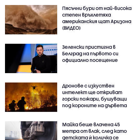
Пясъчни бури от най-висока
степен връхлетяха
американския щат Аризона
(ВИДЕО)
Зеленски пристигна в
Белград на първото си
официално посещение
Дронове с изкуствен
интелект ще откриват
горски пожари, бушуващи
под короните на дървета
Майка беше влачена 45
метра от влак, след като
детската ѝ количка се