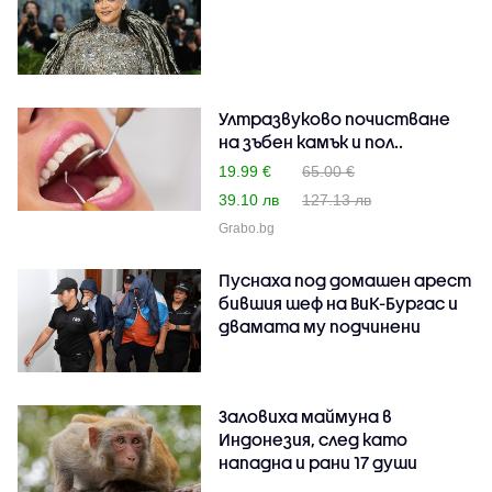
Ултразвуково почистване
на зъбен камък и пол..
19.99 €
65.00 €
39.10 лв
127.13 лв
Grabo.bg
Пуснаха под домашен арест
бившия шеф на ВиК-Бургас и
двамата му подчинени
Заловиха маймуна в
Индонезия, след като
нападна и рани 17 души