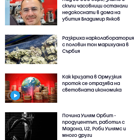
скъпи часовници останали
недокоснати в дома на
убития Владимир Янков
Разкриха нарколаборатория
с половин тон марихуана в
Сърбия
Как кризата в Ормузкия
проток се отразява на
световната икономика
Почина Уилям Орбит -
продуцентът, работил с
Мадона, U2, Роби Уилямс и
много други