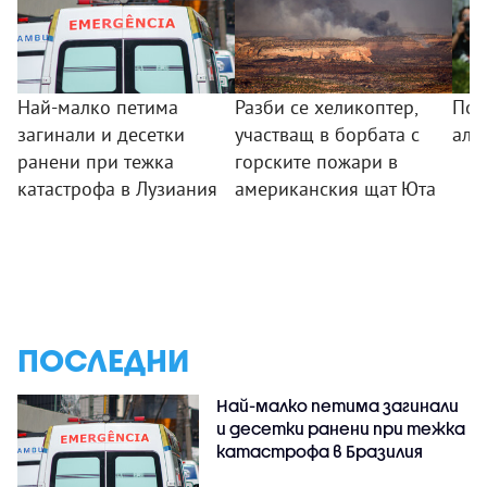
Най-малко петима
Разби се хеликоптер,
Под
загинали и десетки
участващ в борбата с
алб
ранени при тежка
горските пожари в
катастрофа в Лузиания
американския щат Юта
ПОСЛЕДНИ
Най-малко петима загинали
и десетки ранени при тежка
катастрофа в Бразилия