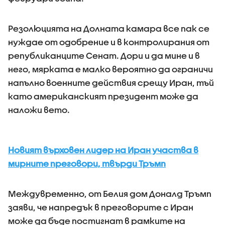
Резолюцията на Долната камара все пак се
нуждае от одобрение и в контролирания от
републиканците Сенат. Дори и да мине и в
него, мярката е малко вероятно да ограничи
напълно военните действия срещу Иран, тъй
като американският президент може да
наложи вето.
Новият върховен лидер на Иран участва в
мирните преговори, твърди Тръмп
Междувременно, от Белия дом Доналд Тръмп
заяви, че напредък в преговорите с Иран
може да бъде постигнат в рамките на