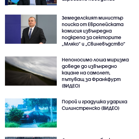
Земеделският министър
поиска от Европейската
комисия извънредна
подкрепа за секторите
„Мляко“ и „Свиневъдство“
Непоносимо лоша миризма
доведе до извънредно
кацане на самолет,
пътуващ за Франкфурт
(ВИДЕО)
Порой и градушка удариха
Силинстренско (ВИДЕО)