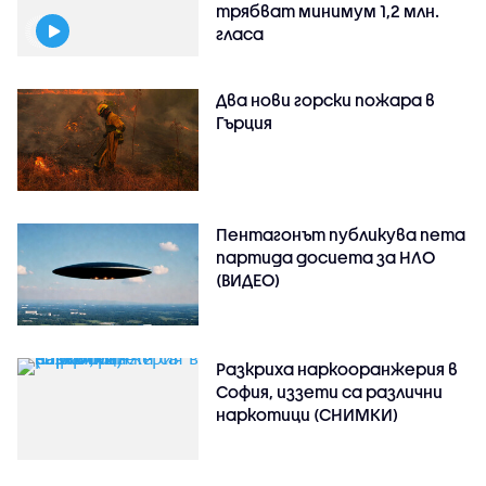
трябват минимум 1,2 млн.
гласа
Два нови горски пожара в
Гърция
Пентагонът публикува пета
партида досиета за НЛО
(ВИДЕО)
Разкриха наркооранжерия в
София, иззети са различни
наркотици (СНИМКИ)