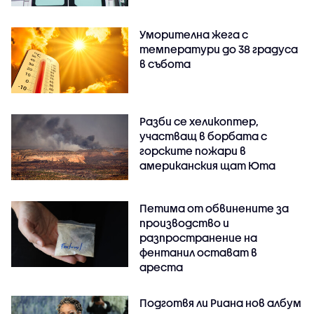
Уморителна жега с
температури до 38 градуса
в събота
Разби се хеликоптер,
участващ в борбата с
горските пожари в
американския щат Юта
Петима от обвинените за
производство и
разпространение на
фентанил остават в
ареста
Подготвя ли Риана нов албум