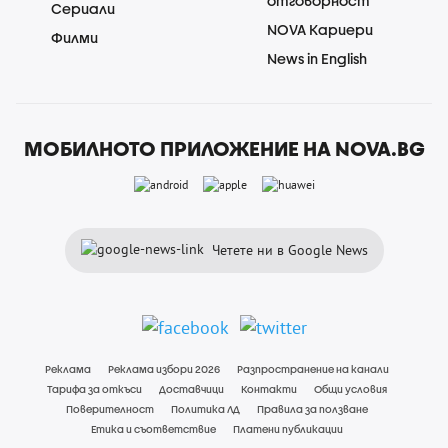
отговорност
Сериали
NOVA Кариери
Филми
News in English
МОБИЛНОТО ПРИЛОЖЕНИЕ НА NOVA.BG
Четете ни в Google News
Реклама
Реклама избори 2026
Разпространение на канали
Тарифа за откъси
Доставчици
Контакти
Общи условия
Поверителност
Политика ЛД
Правила за ползване
Етика и съответствие
Платени публикации