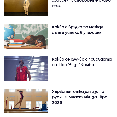
него
Каква е връзката между
съня и успеха в училище
Какво се случва с присъдата
на Шон "Диди" Комбс
Хърватия отказа визи на
руски гимнастички за Евро
2026