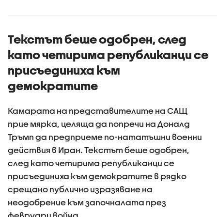
Текстът беше одобрен, след
като четирима републиканци се
присъединиха към
демократите
Камарата на представителите на САЩ
прие мярка, целяща да попречи на Доналд
Тръмп да предприеме по-нататъшни военни
действия в Иран. Текстът беше одобрен,
след като четирима републиканци се
присъединиха към демократите в рядко
срещано публично изразяване на
неодобрение към започналата през
февруари война.