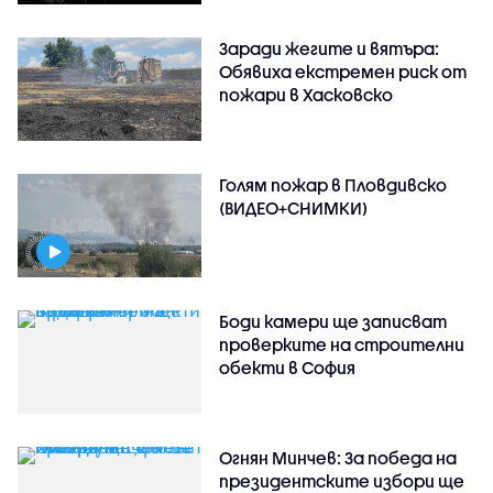
Заради жегите и вятъра:
Обявиха екстремен риск от
пожари в Хасковско
Голям пожар в Пловдивско
(ВИДЕО+СНИМКИ)
Боди камери ще записват
проверките на строителни
обекти в София
Огнян Минчев: За победа на
президентските избори ще