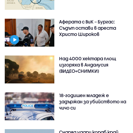
Аферата с ВиК – Бургас:
Съдът остави в ареста
Христо Широков
Над 4000 хектара площ
изгоряха в Андалусия
(ВИДЕО+СНИМКИ)
18-годишен младеж е
задържан за убийството на
чичо си
Снаряд удари кораб край