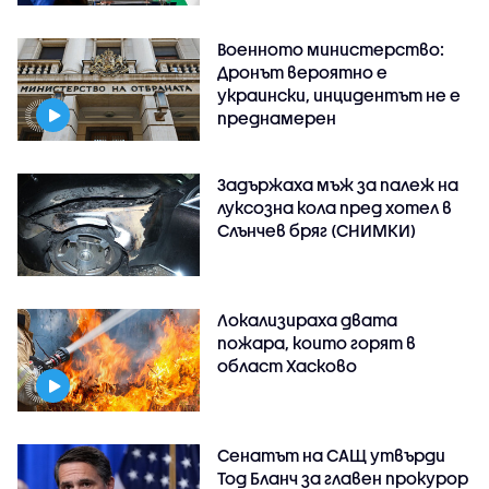
Военното министерство:
Дронът вероятно е
украински, инцидентът не е
преднамерен
Задържаха мъж за палеж на
луксозна кола пред хотел в
Слънчев бряг (СНИМКИ)
Локализираха двата
пожара, които горят в
област Хасково
Сенатът на САЩ утвърди
Тод Бланч за главен прокурор