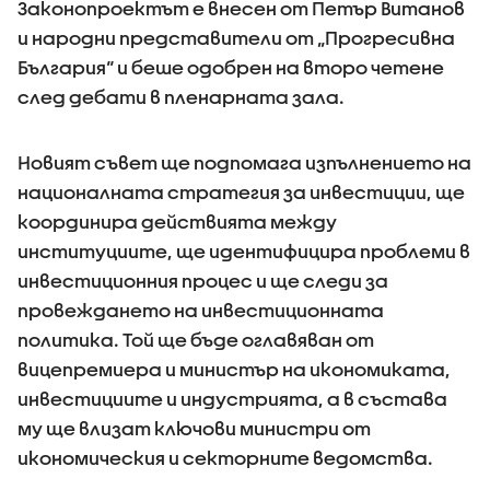
Законопроектът е внесен от Петър Витанов
и народни представители от „Прогресивна
България“ и беше одобрен на второ четене
след дебати в пленарната зала.
Новият съвет ще подпомага изпълнението на
националната стратегия за инвестиции, ще
координира действията между
институциите, ще идентифицира проблеми в
инвестиционния процес и ще следи за
провеждането на инвестиционната
политика. Той ще бъде оглавяван от
вицепремиера и министър на икономиката,
инвестициите и индустрията, а в състава
му ще влизат ключови министри от
икономическия и секторните ведомства.