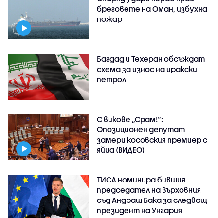
бреговете на Оман, избухна
пожар
Багдад и Техеран обсъждат
схема за износ на иракски
петрол
С викове „Срам!“:
Опозиционен депутат
замери косовския премиер с
яйца (ВИДЕО)
ТИСА номинира бившия
председател на Върховния
съд Андраш Бака за следващ
президент на Унгария