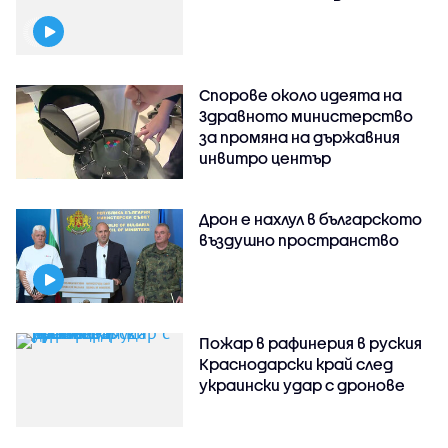
Спорове около идеята на
Здравното министерство
за промяна на държавния
инвитро център
Дрон е нахлул в българското
въздушно пространство
Пожар в рафинерия в руския
Краснодарски край след
украински удар с дронове