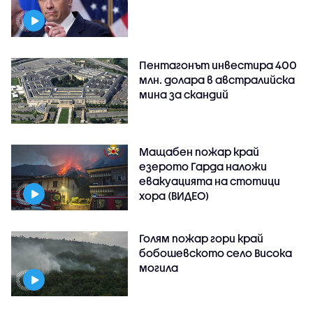
Пентагонът инвестира 400
млн. долара в австралийска
мина за скандий
Мащабен пожар край
езерото Гарда наложи
евакуацията на стотици
хора (ВИДЕО)
Голям пожар гори край
бобошевското село Висока
могила