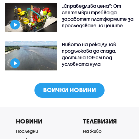
„Справедлива цена“: От
септември трябва да
заработят платформите за
проследяване на цените
Нивото на река Дунав
продължава да спада,
достигна 109 см под
условната нула
ВСИЧКИ НОВИНИ
НОВИНИ
ТЕЛЕВИЗИЯ
Последни
На живо