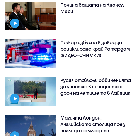
Почина бащата на Лионел
Меси
Пожар избухна в завод за
рециклиране край Ротердам
(ВИДЕО+СНИМКИ)
Русия отхвърли обвиненията
за участие в инцидента с
дрон на летището в Лайпциг
Магията Лондон:
Английската столица през
погледа на младите