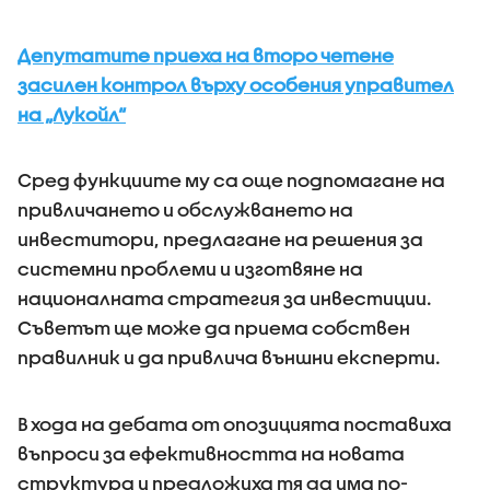
Депутатите приеха на второ четене
засилен контрол върху особения управител
на „Лукойл“
Сред функциите му са още подпомагане на
привличането и обслужването на
инвеститори, предлагане на решения за
системни проблеми и изготвяне на
националната стратегия за инвестиции.
Съветът ще може да приема собствен
правилник и да привлича външни експерти.
В хода на дебата от опозицията поставиха
въпроси за ефективността на новата
структура и предложиха тя да има по-