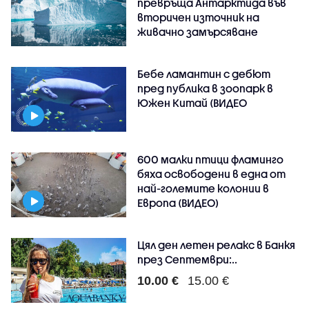
превръща Антарктида във
вторичен източник на
живачно замърсяване
Бебе ламантин с дебют
пред публика в зоопарк в
Южен Китай (ВИДЕО
600 малки птици фламинго
бяха освободени в една от
най-големите колонии в
Европа (ВИДЕО)
Цял ден летен релакс в Банкя
през Септември:..
10.00 €
15.00 €