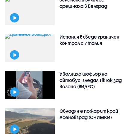
срещнаха в Белград
Испания въведе граничен
контрол с Италия
Уволниха шофьор на
автобус, гледал TikTok зад
волана (ВИДЕО)
Овладян е пожарът край
Асеновград (СНИМКИ)