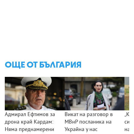
ОЩЕ ОТ БЪЛГАРИЯ
Адмирал Ефтимов за
Викат на разговор в
„Ког
дрона край Кардам:
МВнР посланика на
сил
Няма преднамерени
Украйна у нас
на 