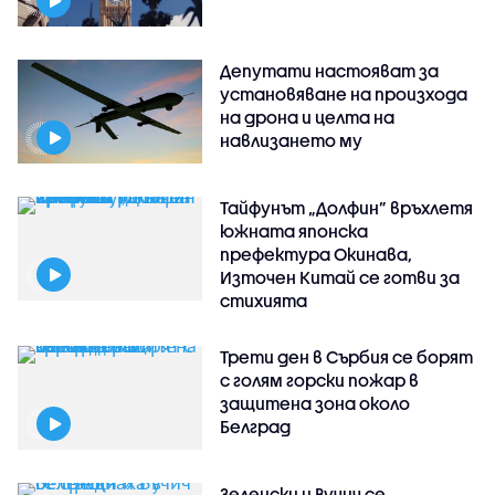
Депутати настояват за
установяване на произхода
на дрона и целта на
навлизането му
Тайфунът „Долфин” връхлетя
южната японска
префектура Окинава,
Източен Китай се готви за
стихията
Трети ден в Сърбия се борят
с голям горски пожар в
защитена зона около
Белград
Зеленски и Вучич се