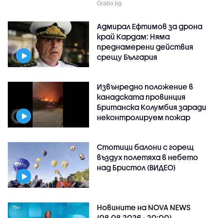
Grabo.bg
Адмирал Ефтимов за дрона
край Кардам: Няма
преднамерени действия
срещу България
Извънредно положение в
канадската провинция
Британска Колумбия заради
неконтролируем пожар
Стотици балони с горещ
въздух полетяха в небето
над Бристол (ВИДЕО)
Новините на NOVA NEWS
(08.08.2026 - 20:00)