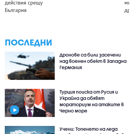
действия срещу
мяс
България
дро
ПОСЛЕДНИ
Дронове са били засечени
над военен обект в Западна
Германия
Турция поиска от Русия и
Украйна да обявят
мораториум на атаките в
Черно море
Учени: Топенето на леда