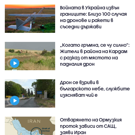
Войната в Украйна извън
границите: Близо 100 случая
на дронове и ракети в
съседни държави
„Когато гръмна, се чу силно“:
Жители в района на Кардам
с разказ от мястото на
падналия дрон
Дрон се взриви в
българското небе, службите
изясняват чий е
Отварянето на Ормузкия
проток зависи от САЩ,
заяви Иран