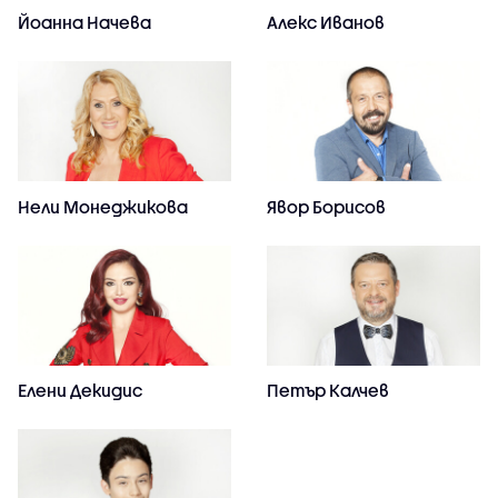
Йоанна Начева
Алекс Иванов
Нели Монеджикова
Явор Борисов
Елени Декидис
Петър Калчев