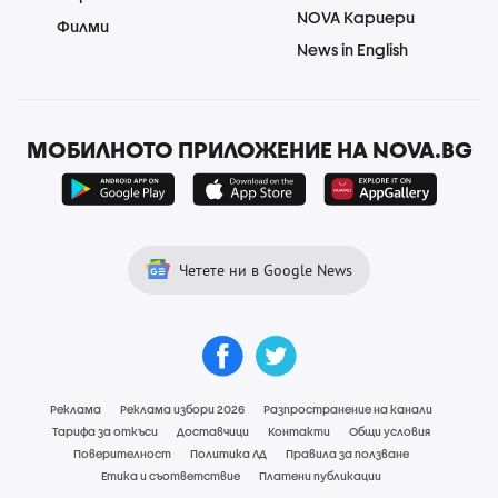
NOVA Кариери
Филми
News in English
МОБИЛНОТО ПРИЛОЖЕНИЕ НА NOVA.BG
Четете ни в Google News
Реклама
Реклама избори 2026
Разпространение на канали
Тарифа за откъси
Доставчици
Контакти
Общи условия
Поверителност
Политика ЛД
Правила за ползване
Етика и съответствие
Платени публикации