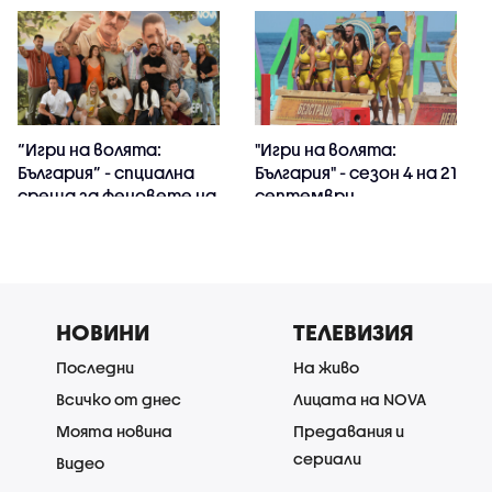
“Игри на волята:
"Игри на волята:
България” - спциална
България" - сезон 4 на 21
среща за феновете на
септември
формата
НОВИНИ
ТЕЛЕВИЗИЯ
Последни
На живо
Всичко от днес
Лицата на NOVA
Моята новина
Предавания и
сериали
Видео