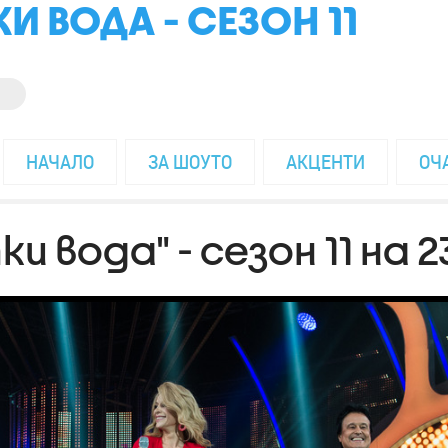
И ВОДА - СЕЗОН 11
НАЧАЛО
ЗА ШОУТО
АКЦЕНТИ
ОЧ
и вода" - сезон 11 на 