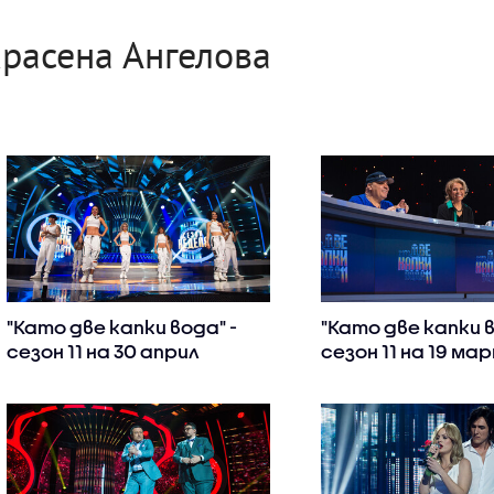
расена Ангелова
"Като две капки вода" -
"Като две капки в
сезон 11 на 30 април
сезон 11 на 19 ма