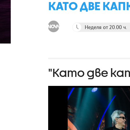
КАТО ДВЕ КАПК
Неделя от 20.00 ч.
"Като две капк