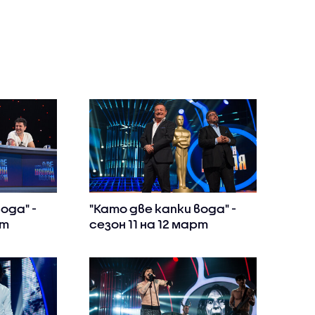
ода" -
"Като две капки вода" -
рт
сезон 11 на 12 март