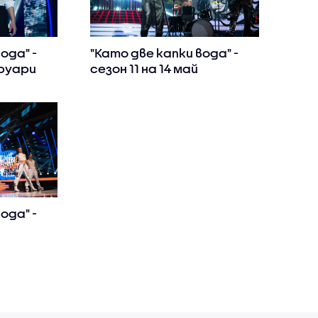
ода" -
"Като две капки вода" -
вруари
сезон 11 на 14 май
ода" -