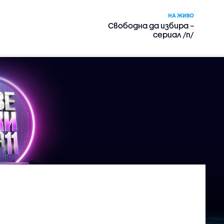
НА ЖИВО
Свободна да избира –
сериал /п/