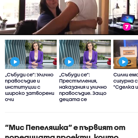
т
„Събуди се“: Улично
„Събуди се“:
Силни емо
правосъдие и
Престъпления,
сигурна с
институции с
наказания и улично
"Сделка и
широко затворени
правосъдие. Защо
очи
децата се
превърнаха в
убийци?
“Мис Пепеляшка” е първият от
поредицата проекти, които