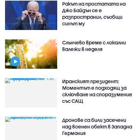
Ракът на простатата на
Джо Байдън се е
разпространил, съобщи
синът му
Слънчево време с локални
валежи в неделя
Иранският президент:
Моментът е подходящ за
сключване на споразумение
със САЩ
Дронове са били засечени
над военен обект в Западна
Германия