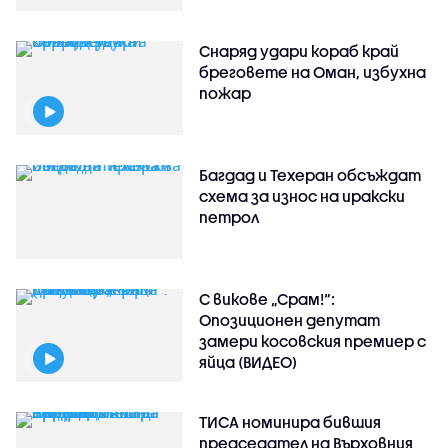
Снаряд удари кораб край
бреговете на Оман, избухна
пожар
Багдад и Техеран обсъждат
схема за износ на иракски
петрол
С викове „Срам!“:
Опозиционен депутат
замери косовския премиер с
яйца (ВИДЕО)
ТИСА номинира бившия
председател на Върховния