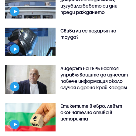
изгубила бебето си дни
преди раждането
Свива ли се пазарът на
труда?
Лидерът на ГЕРБ настоя
управляващите да изнесат
повече информация около
случая с дрона край Кардам
Етикетите в евро, левът
окончателно отива в
историята