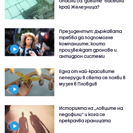
опасни са "дивите" басейни
край Железница?
Президентът: Държавата
трябва да подпомогне
компаниите, които
произвеждат дронове и
антидрон системи
Една от най-красивите
пеперуди в света се появи в
музея в Пловдив
Историята на „ловците на
педофили” и кога се
прекрачва границата