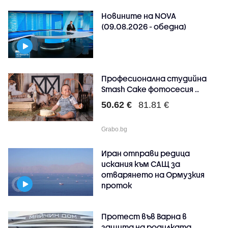
Новините на NOVA
(09.08.2026 - обедна)
Професионална студийна
Smash Cake фотосесия ..
50.62 €
81.81 €
Grabo.bg
Иран отправи редица
искания към САЩ за
отварянето на Ормузкия
проток
Протест във Варна в
защита на родилката,