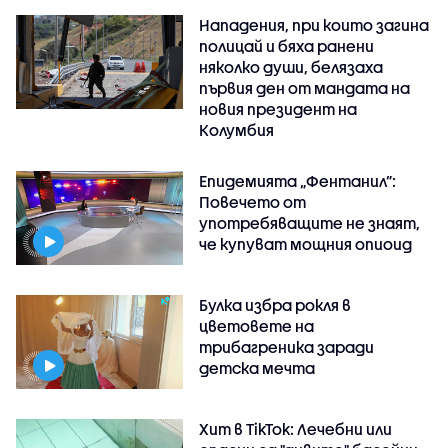
Нападения, при които загина
полицай и бяха ранени
няколко души, белязаха
първия ден от мандата на
новия президент на
Колумбия
Епидемията „Фентанил”:
Повечето от
употребяващите не знаят,
че купуват мощния опиоид
Булка избра рокля в
цветовете на
трибагреника заради
детска мечта
Хит в TikTok: Лечебни или