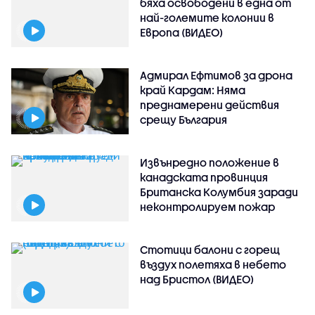
бяха освободени в една от
най-големите колонии в
Европа (ВИДЕО)
Адмирал Ефтимов за дрона
край Кардам: Няма
преднамерени действия
срещу България
Извънредно положение в
канадската провинция
Британска Колумбия заради
неконтролируем пожар
Стотици балони с горещ
въздух полетяха в небето
над Бристол (ВИДЕО)