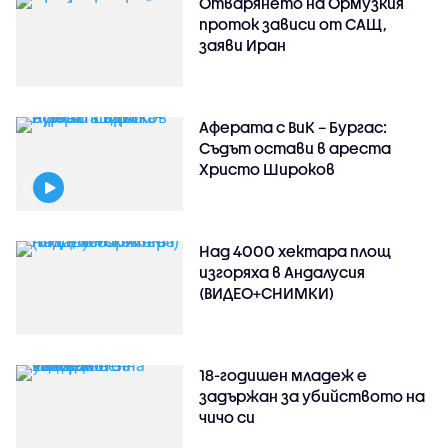
Отварянето на Ормузкия
проток зависи от САЩ,
заяви Иран
Аферата с ВиК – Бургас:
Съдът остави в ареста
Христо Широков
Над 4000 хектара площ
изгоряха в Андалусия
(ВИДЕО+СНИМКИ)
18-годишен младеж е
задържан за убийството на
чичо си