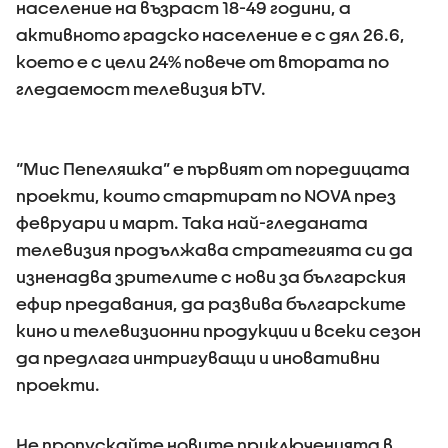
население на възраст 18-49 години, а
активното градско население е с дял 26.6,
което е с цели 24% повече от втората по
гледаемост телевизия bTV.
“Мис Пепеляшка” е първият от поредицата
проекти, които стартират по NOVA през
февруари и март. Така най-гледаната
телевизия продължава стратегията си да
изненадва зрителите с нови за българския
ефир предавания, да развива българските
кино и телевизионни продукции и всеки сезон
да предлага интригуващи и иновативни
проекти.
Не пропускайте новите приключенията в