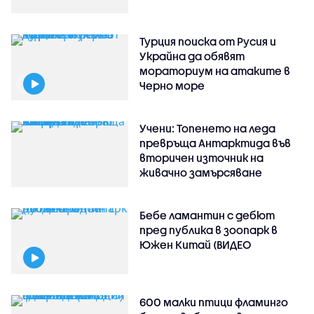
Турция поиска от Русия и
Украйна да обявят
мораториум на атаките в
Черно море
Учени: Топенето на леда
превръща Антарктида във
вторичен източник на
живачно замърсяване
Бебе ламантин с дебют
пред публика в зоопарк в
Южен Китай (ВИДЕО
600 малки птици фламинго