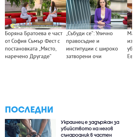
Боряна Братоева е част
„Събуди се“: Улично
Мар
от София Съмър Фест с
правосъдие и
изп
постановката „Място,
институции с широко
убие
наречено Другаде“
затворени очи
Ево
ПОСЛЕДНИ
Украинец е задържан за
убийството на негов
сънародник в частен