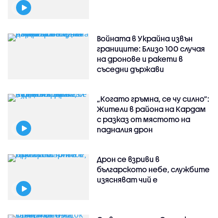
Войната в Украйна извън
границите: Близо 100 случая
на дронове и ракети в
съседни държави
„Когато гръмна, се чу силно“:
Жители в района на Кардам
с разказ от мястото на
падналия дрон
Дрон се взриви в
българското небе, службите
изясняват чий е