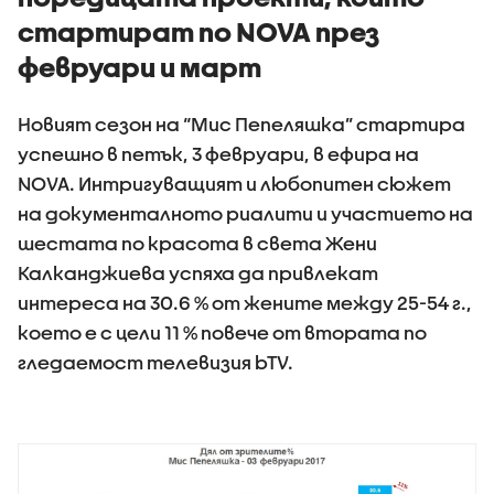
стартират по NOVA през
февруари и март
Новият сезон на “Мис Пепеляшка” стартира
успешно в петък, 3 февруари, в ефира на
NOVA. Интригуващият и любопитен сюжет
на документалното риалити и участието на
шестата по красота в света Жени
Калканджиева успяха да привлекат
интереса на 30.6 % от жените между 25-54 г.,
което е с цели 11 % повече от втората по
гледаемост телевизия bTV.