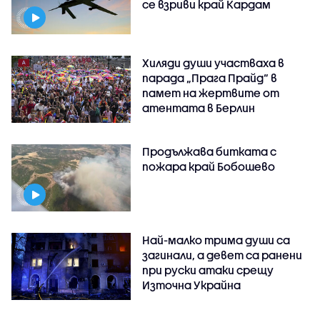
се взриви край Кардам
Хиляди души участваха в
парада „Прага Прайд“ в
памет на жертвите от
атентата в Берлин
Продължава битката с
пожара край Бобошево
Най-малко трима души са
загинали, а девет са ранени
при руски атаки срещу
Източна Украйна