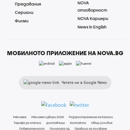
NOVA
Предавания
отговорност
Сериали
NOVA Кариери
Филми
News in English
МОБИЛНОТО ПРИЛОЖЕНИЕ НА NOVA.BG
Четете ни в Google News
Реклама
Реклама избори 2026
Разпространение на канали
Тарифа за откъси
Доставчици
Контакти
Общи условия
Поверителност
Политика ЛД
Правила за ползване