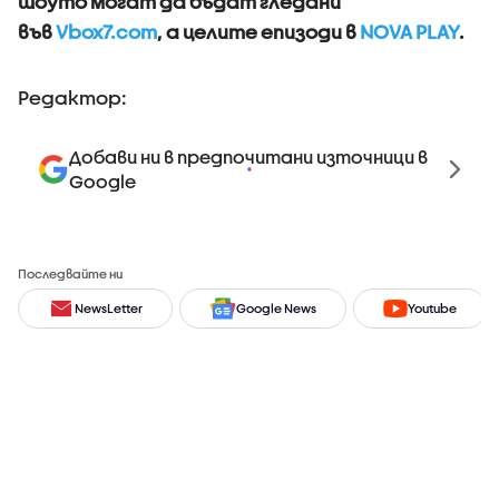
шоуто могат да бъдат гледани
във
Vbox7.com
, а целите епизоди в
NOVA PLAY
.
Редактор:
Добави ни в предпочитани източници в
Google
Последвайте ни
NewsLetter
Google News
Youtube