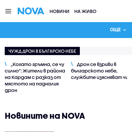
НОВИНИ
НА ЖИВО
ОЩЕ
ЧУЖД ДРОН В БЪЛГАРСКО НЕБЕ
„Когато гръмна, се чу
Дрон се взриви в
силно“: Жители в района
българското небе,
на Кардам с разказ от
службите изясняват чий 
мястото на падналия
дрон
Новините на NOVA