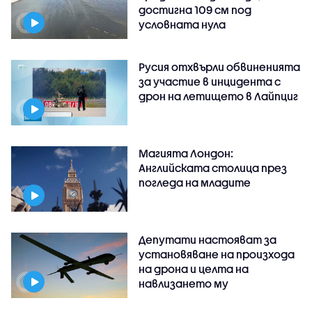
достигна 109 см под
условната нула
Русия отхвърли обвиненията
за участие в инцидента с
дрон на летището в Лайпциг
Магията Лондон:
Английската столица през
погледа на младите
Депутати настояват за
установяване на произхода
на дрона и целта на
навлизането му