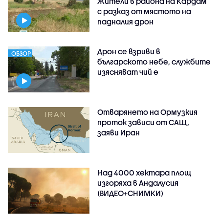
Жители в района на Кардам
с разказ от мястото на
падналия дрон
Дрон се взриви в
ОБЗОР
българското небе, службите
изясняват чий е
Отварянето на Ормузкия
проток зависи от САЩ,
заяви Иран
Над 4000 хектара площ
изгоряха в Андалусия
(ВИДЕО+СНИМКИ)