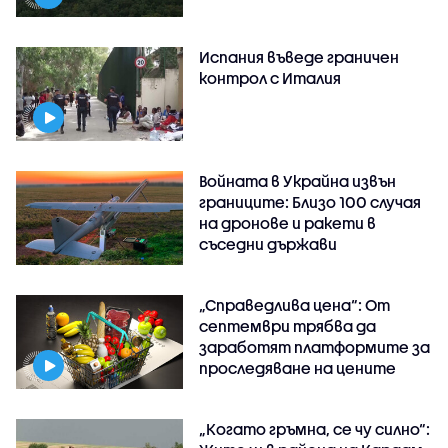
Испания въведе граничен
контрол с Италия
Войната в Украйна извън
границите: Близо 100 случая
на дронове и ракети в
съседни държави
„Справедлива цена“: От
септември трябва да
заработят платформите за
проследяване на цените
„Когато гръмна, се чу силно“: