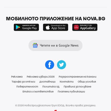
МОБИЛНОТО ПРИЛОЖЕНИЕ НА NOVA.BG
Четете ни в Google News
Реклама
Реклама избори 2026
Разпространение на канали
Тарифа за откъси
Доставчици
Контакти
Общи условия
Поверителност
Политика ЛД
Правила за ползване
Етика и съответствие
Платени публикации
© 2026 Нова Броудкастинг Груп ЕООД. Всички права запазени.