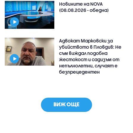
Новините на NOVA
(08.08.2026 - обедна)
Адвокат Марковски за
убийството в Пловдив: Не
съм виждал подобна
жестокост и садизъм от
непълнолетни, случаят е
безпрецедентен
ВИЖ ОЩЕ