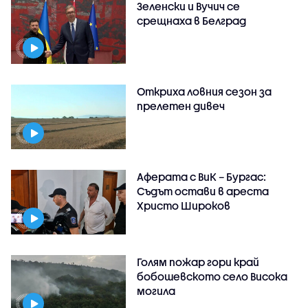
Зеленски и Вучич се
срещнаха в Белград
Откриха ловния сезон за
прелетен дивеч
Аферата с ВиК – Бургас:
Съдът остави в ареста
Христо Широков
Голям пожар гори край
бобошевското село Висока
могила