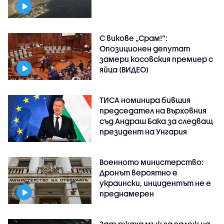
С викове „Срам!“:
Опозиционен депутат
замери косовския премиер с
яйца (ВИДЕО)
ТИСА номинира бившия
председател на Върховния
съд Андраш Бака за следващ
президент на Унгария
Военното министерство:
Дронът вероятно е
украински, инцидентът не е
преднамерен