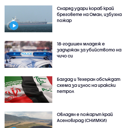
Снаряд удари кораб край
бреговете на Оман, избухна
пожар
18-годишен младеж е
задържан за убийството на
чичо си
Багдад и Техеран обсъждат
схема за износ на иракски
петрол
Овладян е пожарът край
Асеновград (СНИМКИ)