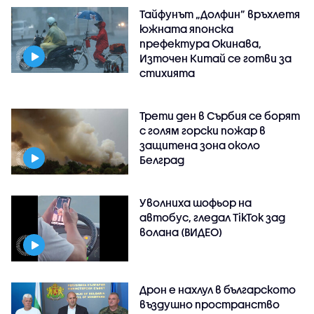
Тайфунът „Долфин” връхлетя
южната японска
префектура Окинава,
Източен Китай се готви за
стихията
Трети ден в Сърбия се борят
с голям горски пожар в
защитена зона около
Белград
Уволниха шофьор на
автобус, гледал TikTok зад
волана (ВИДЕО)
Дрон е нахлул в българското
въздушно пространство