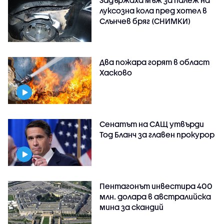
Задържаха мъж за палеж на
луксозна кола пред хотел в
Слънчев бряг (СНИМКИ)
Два пожара горят в област
Хасково
Сенатът на САЩ утвърди
Тод Бланч за главен прокурор
Пентагонът инвестира 400
млн. долара в австралийска
мина за скандий