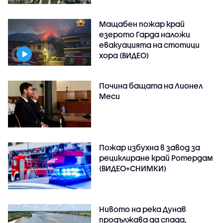
Мащабен пожар край
езерото Гарда наложи
евакуацията на стотици
хора (ВИДЕО)
Почина бащата на Лионел
Меси
Пожар избухна в завод за
рециклиране край Ротердам
(ВИДЕО+СНИМКИ)
Нивото на река Дунав
продължава да спада,