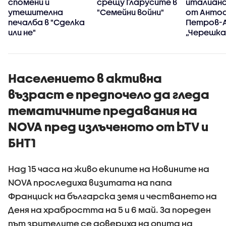
спомени и
срещу Гларусите в
италианс
утешителна
"Семейни войни"
от Анто
печалба в "Сделка
Петров-А
или не"
„Черешка
тортат
Населението в активна
възраст е предпочело да гледа
тематичните предавания на
NOVA пред излъченото от bTV и
БНТ1
Над 15 часа на живо екипите на Новините на
NOVA проследиха визитата на папа
Франциск на българска земя и честването на
Деня на храбростта на 5 и 6 май. За пореден
път зрителите се довериха на опита на