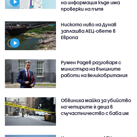
на информация къде има
проверки на пътя
Ниското ниво на Дунав
заплашва АЕЦ-овете в
Европа
Румен Радев разговаря с
министъра на външните
работи на Великобритания
Обвиниха майка за убийство
на четирите ѝ деца в
съучастничество с баба им