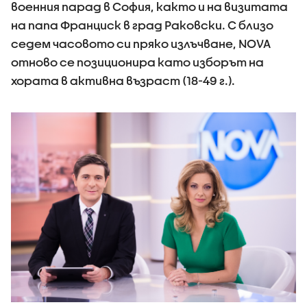
военния парад в София, както и на визитата
на папа Франциск в град Раковски. С близо
седем часовото си пряко излъчване, NOVA
отново се позиционира като изборът на
хората в активна възраст (18-49 г.).