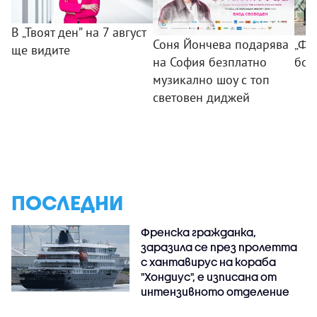
В „Твоят ден” на 7 август
Соня Йончева подарява
„ФБ
ще видите
на София безплатно
бом
музикално шоу с топ
световен диджей
ПОСЛЕДНИ
Френска гражданка,
заразила се през пролетта
с хантавирус на кораба
"Хондиус", е изписана от
интензивното отделение