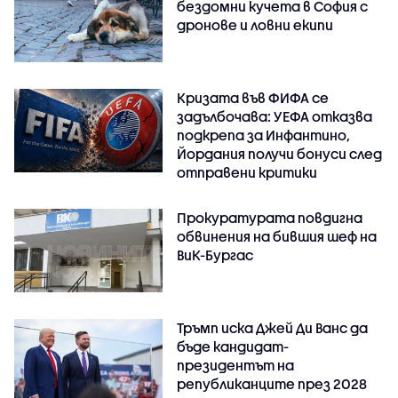
бездомни кучета в София с
дронове и ловни екипи
Кризата във ФИФА се
задълбочава: УЕФА отказва
подкрепа за Инфантино,
Йордания получи бонуси след
отправени критики
Прокуратурата повдигна
обвинения на бившия шеф на
ВиК-Бургас
Тръмп иска Джей Ди Ванс да
бъде кандидат-
президентът на
републиканците през 2028