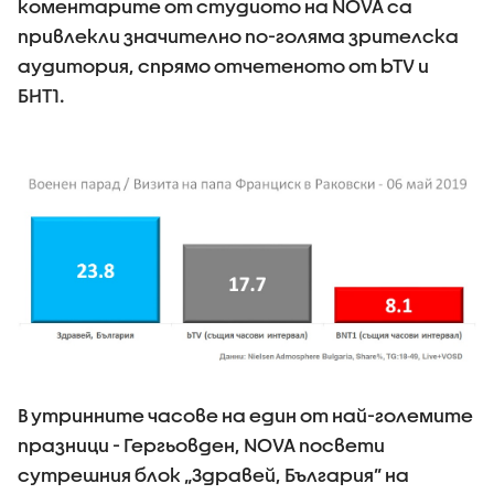
коментарите от студиото на NOVA са
привлекли значително по-голяма зрителска
аудитория, спрямо отчетеното от bTV и
БНТ1.
В утринните часове на един от най-големите
празници - Гергьовден, NOVA посвети
сутрешния блок „Здравей, България” на