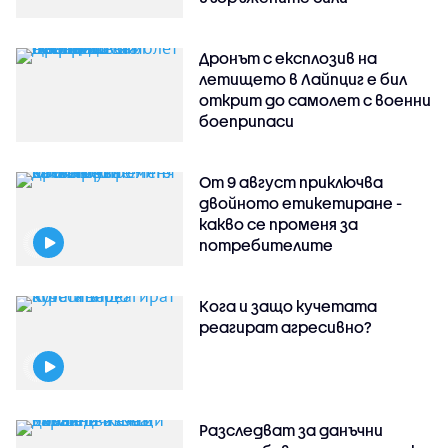
Дронът с експлозив на
летището в Лайпциг е бил
открит до самолет с военни
боеприпаси
От 9 август приключва
двойното етикетиране -
какво се променя за
потребителите
Кога и защо кучетата
реагират агресивно?
Разследват за данъчни