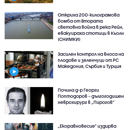
Откриха 200-килограмова
бомба от Втората
световна война в река Рейн,
евакуираха стотици в Кьолн
(СНИМКИ)
Засилен контрол на вноса на
плодове и зеленчуци от РС
Македония, Сърбия и Турция
Почина д-р Георги
Поптодоров – дългогодишен
неврохирург в „Пирогов“
„Екоравновесие“ издирва