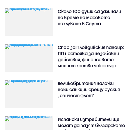
Около 100 души са загинали
по време на масовото
нахлуване в Сеута
Спор за Пловдивския панаир:
ПП настоява за незабавни
действия, финансовото
министерство чака съда
Великобритания наложи
нови санкции срещу руския
„сенчест флот“
Испански изтребители ще
могат да пазят българското