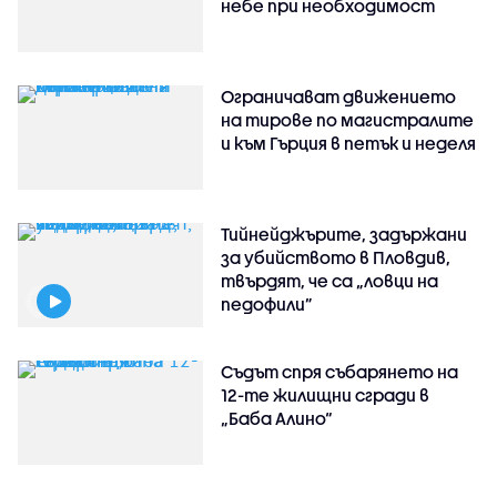
небе при необходимост
Ограничават движението
на тирове по магистралите
и към Гърция в петък и неделя
Тийнейджърите, задържани
за убийството в Пловдив,
твърдят, че са „ловци на
педофили”
Съдът спря събарянето на
12-те жилищни сгради в
„Баба Алино“