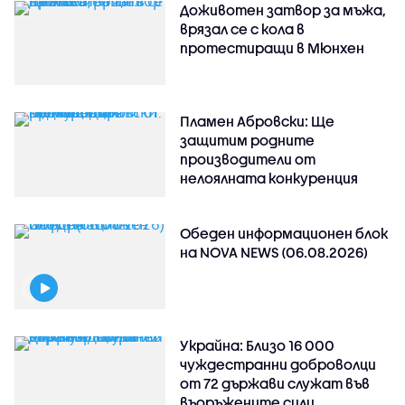
Доживотен затвор за мъжа,
врязал се с кола в
протестиращи в Мюнхен
Пламен Абровски: Ще
защитим родните
производители от
нелоялната конкуренция
Обеден информационен блок
на NOVA NEWS (06.08.2026)
Украйна: Близо 16 000
чуждестранни доброволци
от 72 държави служат във
въоръжените сили