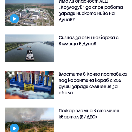
Има ли опасност АЕЦ
„Козлодуй” да спре работа
заради ниското ниво на
Дунав?
Сигнал за огън на баржа с
въглища в Дунав
Властите в Конго поставиха
под карантина кораб с 255
души заради съмнения за
ебола
Пожар пламна в столичен
квартал (ВИДЕО)