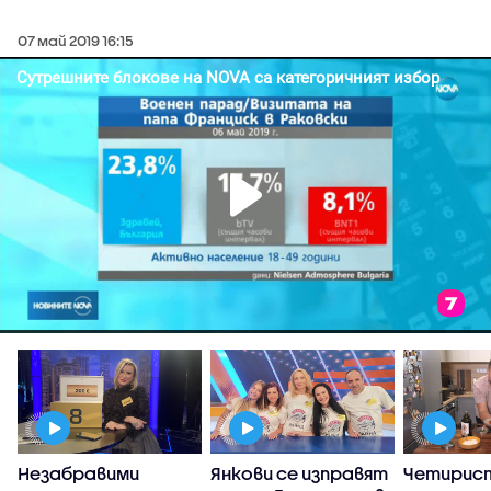
07 май 2019 16:15
Незабравими
Янкови се изправят
Четирис