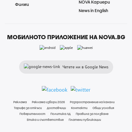
NOVA Кариери
Филми
News in English
МОБИЛНОТО ПРИЛОЖЕНИЕ НА NOVA.BG
Четете ни в Google News
Реклама
Реклама избори 2026
Разпространение на канали
Тарифа за откъси
Доставчици
Контакти
Общи условия
Поверителност
Политика ЛД
Правила за ползване
Етика и съответствие
Платени публикации