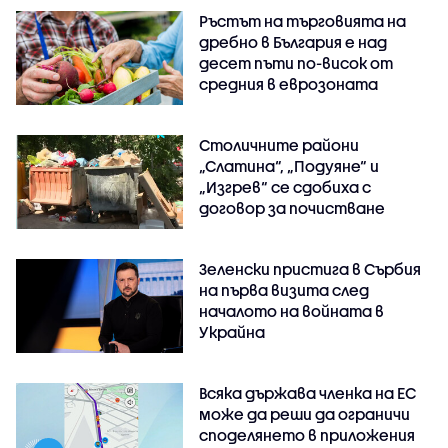
Ръстът на търговията на
дребно в България е над
десет пъти по-висок от
средния в еврозоната
Столичните райони
„Слатина“, „Подуяне“ и
„Изгрев“ се сдобиха с
договор за почистване
Зеленски пристига в Сърбия
на първа визита след
началото на войната в
Украйна
Всяка държава членка на ЕС
може да реши да ограничи
споделянето в приложения