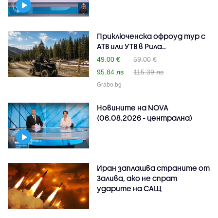
Приключенска офроуд тур с
АТВ или УТВ в Рила..
49.00 €
59.00 €
95.84 лв
115.39 лв
Grabo.bg
Новините на NOVA
(06.08.2026 - централна)
Иран заплашва страните от
Залива, ако не спрат
ударите на САЩ