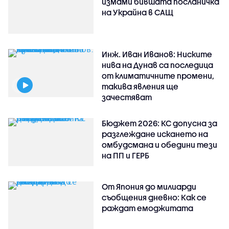
измами бившата посланичка
на Украйна в САЩ
Инж. Иван Иванов: Ниските
нива на Дунав са последица
от климатичните промени,
такива явления ще
зачестяват
Бюджет 2026: КС допусна за
разглеждане искането на
омбудсмана и обедини тези
на ПП и ГЕРБ
От Япония до милиарди
съобщения дневно: Как се
раждат емоджитата