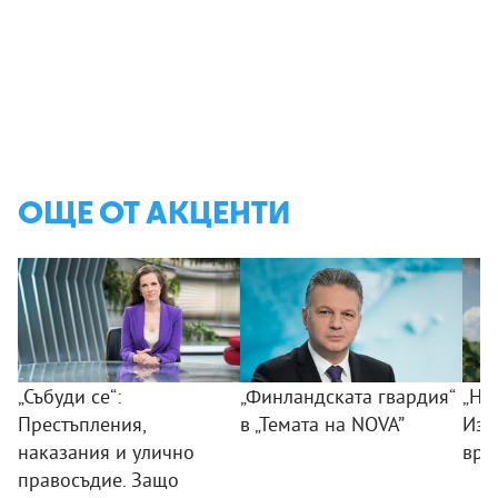
ОЩЕ ОТ АКЦЕНТИ
„Събуди се“:
„Финландската гвардия“
„Ни
Престъпления,
в „Темата на NOVA”
Изк
наказания и улично
вра
правосъдие. Защо