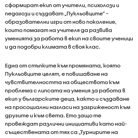
сформират екип от учители, психолози и
педагози и създават „Пукльовците“ –
образователни игри от ново поколение,
които помагат на учителя да развива
уменията за работа в екип на своите ученици
и да подобри климата в своя клас.
Една от стъпките към промяната, която
Пукльовците целят, е повишаване на
чувствителността на обществото към
проблема с липсата на умения за работа в
екип у българските деца, както и създаване
на просоциални нагласи на загриженост към
другите и към света. Ето защо те
провеждат различни инициативи като най-
съществената от тях са „Турнирите на