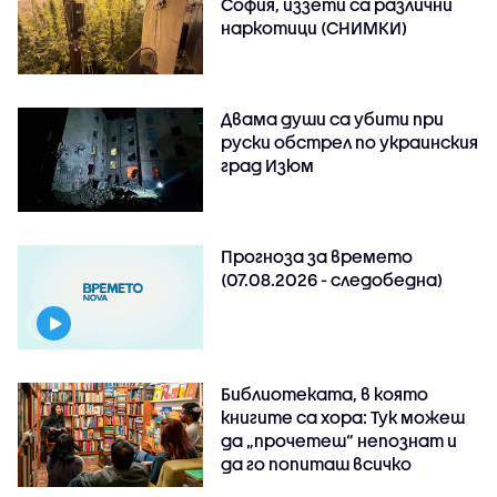
София, иззети са различни
наркотици (СНИМКИ)
Двама души са убити при
руски обстрeл по украинския
град Изюм
Прогноза за времето
(07.08.2026 - следобедна)
Библиотеката, в която
книгите са хора: Тук можеш
да „прочетеш“ непознат и
да го попиташ всичко