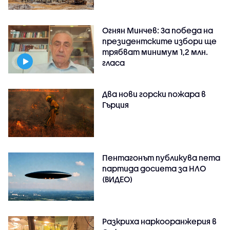
Огнян Минчев: За победа на
президентските избори ще
трябват минимум 1,2 млн.
гласа
Два нови горски пожара в
Гърция
Пентагонът публикува пета
партида досиета за НЛО
(ВИДЕО)
Разкриха наркооранжерия в