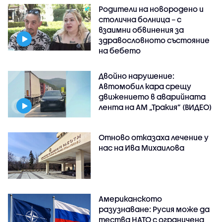
Родители на новородено и
столична болница – с
взаимни обвинения за
здравословното състояние
на бебето
Двойно нарушение:
Автомобил кара срещу
движението в аварийната
лента на АМ „Тракия” (ВИДЕО)
Отново отказаха лечение у
нас на Ива Михаилова
Американското
разузнаване: Русия може да
тества НАТО с ограничена