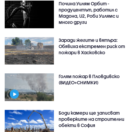
Почина Уилям Орбит -
продуцентът, работил с
Мадона, U2, Роби Уилямс и
много други
Заради жегите и вятъра:
Обявиха екстремен риск от
пожари в Хасковско
Голям пожар в Пловдивско
(ВИДЕО+СНИМКИ)
Боди камери ще записват
проверките на строителни
обекти в София