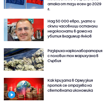
атака от тази есен до 2029
г.
Над 50 000 евро, злато и
скъпи часовници останали
недокоснати в дома на
убития Владимир Янков
Разкриха нарколаборатория
с половин тон марихуана в
Сърбия
Как кризата в Ормузкия
проток се отразява на
световната икономика