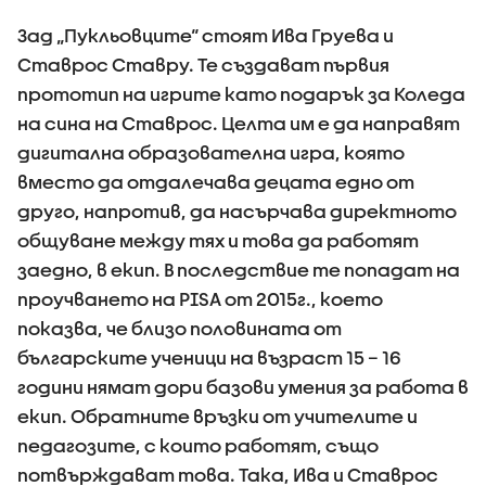
Зад „Пукльовците“ стоят Ива Груева и
Ставрос Ставру. Те създават първия
прототип на игрите като подарък за Коледа
на сина на Ставрос. Целта им е да направят
дигитална образователна игра, която
вместо да отдалечава децата едно от
друго, напротив, да насърчава директното
общуване между тях и това да работят
заедно, в екип. В последствие те попадат на
проучването на PISA от 2015г., което
показва, че близо половината от
българските ученици на възраст 15 – 16
години нямат дори базови умения за работа в
екип. Обратните връзки от учителите и
педагозите, с които работят, също
потвърждават това. Така, Ива и Ставрос