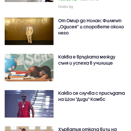
Grabo.bg
От Омир до Нолан: Филмът
„Одисея” и споровете около
него
Каква е връзката между
съня и успеха в училище
Какво се случва с присъдата
на Шон "Диди" Комбс
Хърватия отказа визи на