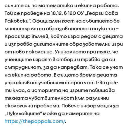
силите си по математика и екипна работа.
Той се проведе на 18.12, в 120 ОУ „Георги Сава
Раковски“. Официален гост на събитието бе
министърът на образованието и науката –
Красимир Вълчев, който игра редом с децата
и изпробва дигиталните образователни игри
от ново поколение. Уникалното при тях е, че
учениците играят в отбори и трябва да си
сътрудничат, за да напредват. Така се учат
на екипна работа. В същото време децата
упражняват учебния материал от 1-ви до 4-
ти клас, а историята на игрите повишава
тяхната чувствителност към различни
екологични проблеми. Повече информация за
„Пукльовците“ може да намерите на
https://thepoppals.com/
.