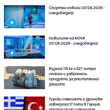
Спортни новини (07.08.2026 -
следобедна)
Новините на NOVA
(07.08.2026 - следобедна)
Иззеха 115 кг и 527 литра
опасни и забранени
продукти за растителна
защита
Турски самолети и дронове
навлязоха 17 пъти в Гърция,
стигна се до симулиран