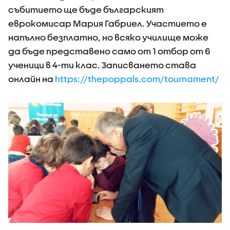
събитието ще бъде българският
еврокомисар Мария Габриел. Участието е
напълно безплатно, но всяко училище може
да бъде представено само от 1 отбор от 6
ученици в 4-ти клас. Записването става
онлайн на
https://thepoppals.com/tournament/