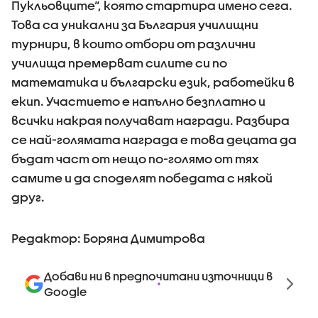
Пукльовците“, която стартира имено сега.
Това са уникални за България училищни
турнири, в които отбори от различни
училища премерват силите си по
математика и български език, работейки в
екип. Участието е напълно безплатно и
всички накрая получават награди. Разбира
се най-голямата награда е това децата да
бъдат част от нещо по-голямо от тях
самите и да споделят победата с някой
друг.
Редактор: Боряна Димитрова
Добави ни в предпочитани източници в
Google