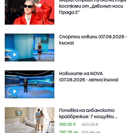
костюми от „Дяволът носи
Прада 2“
Спортни новини (07.08.2026 -
късна)
Новините на NOVA
(07.08.2026 - лятна късна)
Почивка на албанското
крайбрежие: 7 нощувки ..
399.00 €
420.00 €
780.38 лв
821.45 лв