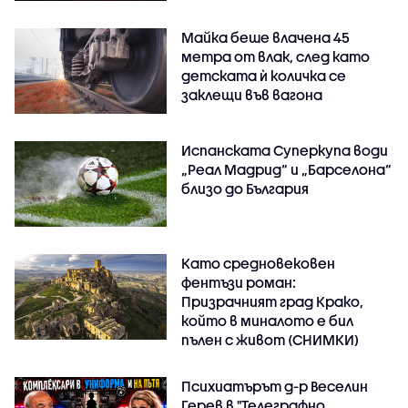
Майка беше влачена 45
метра от влак, след като
детската ѝ количка се
заклещи във вагона
Испанската Суперкупа води
„Реал Мадрид“ и „Барселона“
близо до България
Като средновековен
фентъзи роман:
Призрачният град Крако,
който в миналото е бил
пълен с живот (СНИМКИ)
Психиатърът д-р Веселин
Герев в "Телеграфно