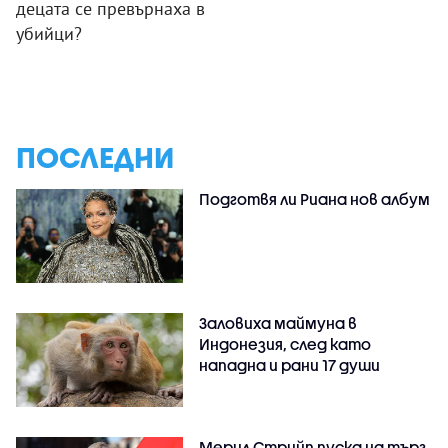
децата се превърнаха в
убийци?
ПОСЛЕДНИ
Подготвя ли Риана нов албум
Заловиха маймуна в
Индонезия, след като
нападна и рани 17 души
Мерил Стрийп пуска на търг