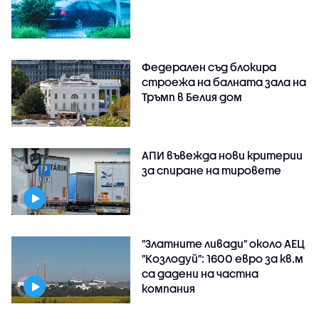
Федерален съд блокира
строежа на балната зала на
Тръмп в Белия дом
АПИ въвежда нови критерии
за спиране на тировете
"Златните ливади" около АЕЦ
"Козлодуй": 1600 евро за кв.м
са дадени на частна
компания