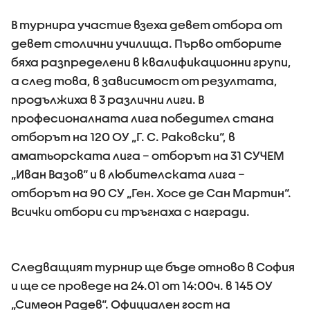
В турнира участие взеха девет отбора от
девет столични училища. Първо отборите
бяха разпределени в квалификационни групи,
а след това, в зависимост от резултата,
продължиха в 3 различни лиги. В
професионалната лига победител стана
отборът на 120 ОУ „Г. С. Раковски“, в
аматьорската лига – отборът на 31 СУЧЕМ
„Иван Вазов“ и в любителската лига –
отборът на 90 СУ „Ген. Хосе де Сан Мартин“.
Всички отбори си тръгнаха с награди.
Следващият турнир ще бъде отново в София
и ще се проведе на 24.01 от 14:00ч. в 145 ОУ
„Симеон Радев“. Официален гост на