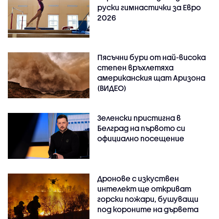
руски гимнастички за Евро
2026
Пясъчни бури от най-висока
степен връхлетяха
американския щат Аризона
(ВИДЕО)
Зеленски пристигна в
Белград на първото си
официално посещение
Дронове с изкуствен
интелект ще откриват
горски пожари, бушуващи
под короните на дървета