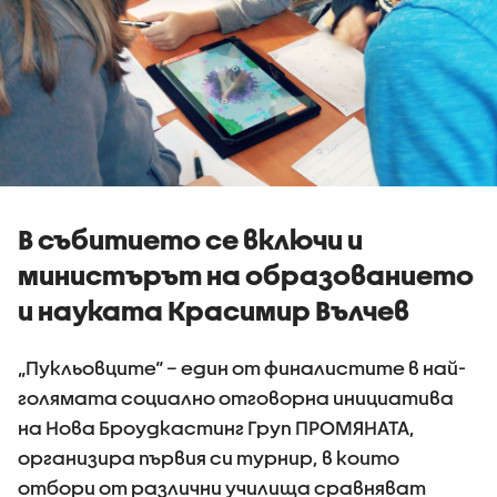
В събитието се включи и
министърът на образованието
и науката Красимир Вълчев
„Пукльовците“ – един от финалистите в най-
голямата социално отговорна инициатива
на Нова Броудкастинг Груп ПРОМЯНАТА,
организира първия си турнир, в които
отбори от различни училища сравняват