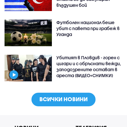
въздушен бой
Футболен национал беше
убит с павета при грабеж в
Уганда
Убитият в Пловдив - горен с
цигари и с обръснати вежди,
заподозрените остават в
ареста (ВИДЕО+СНИМКИ)
ВСИЧКИ НОВИНИ