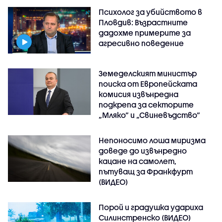
Психолог за убийството в
Пловдив: Възрастните
дадохме примерите за
агресивно поведение
Земеделският министър
поиска от Европейската
комисия извънредна
подкрепа за секторите
„Мляко“ и „Свиневъдство“
Непоносимо лоша миризма
доведе до извънредно
кацане на самолет,
пътуващ за Франкфурт
(ВИДЕО)
Порой и градушка удариха
Силинстренско (ВИДЕО)