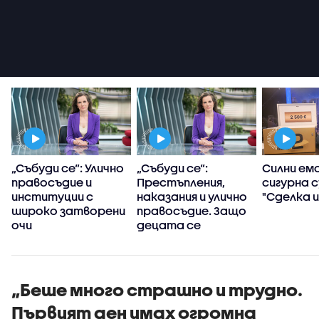
т
„Събуди се“: Улично
„Събуди се“:
Силни емо
правосъдие и
Престъпления,
сигурна с
институции с
наказания и улично
"Сделка и
широко затворени
правосъдие. Защо
очи
децата се
превърнаха в
убийци?
„Беше много страшно и трудно.
Първият ден имах огромна