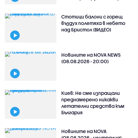
Стотици балони с горещ
въздух полетяха в небето
над Бристол (ВИДЕО)
Новините на NOVA NEWS
(08.08.2026 - 20:00)
Киев: Не сме изпращали
преднамерено никакви
летателни средства към
България
Новините на NOVA
(08.08.2026 - централна)