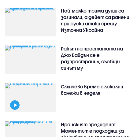
Най-малко трима души са
загинали, а девет са ранени
при руски атаки срещу
Източна Украйна
Ракът на простатата на
Джо Байдън се е
разпространил, съобщи
синът му
Слънчево време с локални
валежи в неделя
Иранският президент:
Моментът е подходящ за