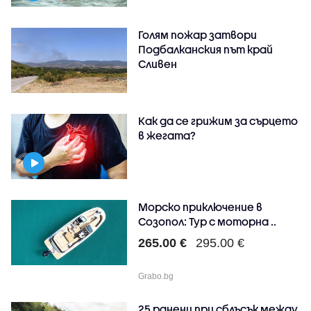
Голям пожар затвори
Подбалканския път край
Сливен
Как да се грижим за сърцето
в жегата?
Морско приключение в
Созопол: Тур с моторна ..
265.00 €
295.00 €
Grabo.bg
25 ранени при сблъсък между