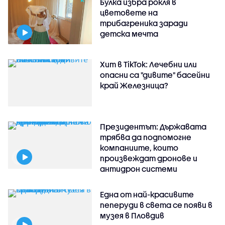
Булка избра рокля в
цветовете на
трибагреника заради
детска мечта
Хит в TikTok: Лечебни или
опасни са "дивите" басейни
край Железница?
Президентът: Държавата
трябва да подпомогне
компаниите, които
произвеждат дронове и
антидрон системи
Една от най-красивите
пеперуди в света се появи в
музея в Пловдив