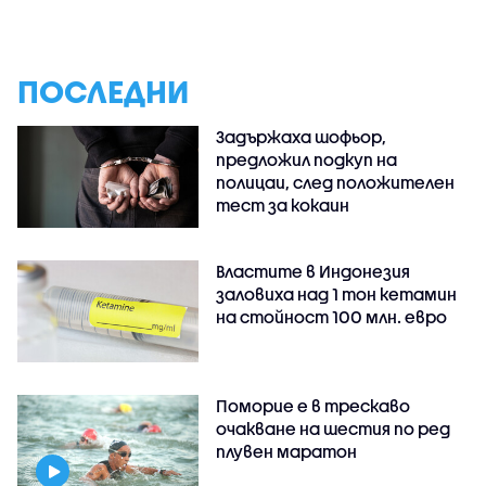
ПОСЛЕДНИ
Задържаха шофьор,
предложил подкуп на
полицаи, след положителен
тест за кокаин
Властите в Индонезия
заловиха над 1 тон кетамин
на стойност 100 млн. евро
Поморие е в трескаво
очакване на шестия по ред
плувен маратон