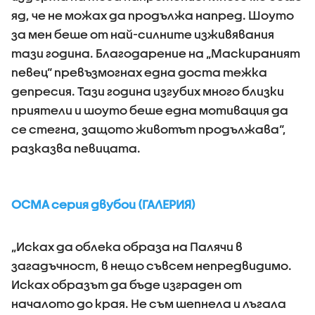
яд, че не можах да продължа напред. Шоуто
за мен беше от най-силните изживявания
тази година. Благодарение на „Маскираният
певец“ превъзмогнах една доста тежка
депресия. Тази година изгубих много близки
приятели и шоуто беше една мотивация да
се стегна, защото животът продължава“,
разказва певицата.
ОСМА серия двубои (ГАЛЕРИЯ)
„Исках да облека образа на Палячи в
загадъчност, в нещо съвсем непредвидимо.
Исках образът да бъде изграден от
началото до края. Не съм шепнела и лъгала