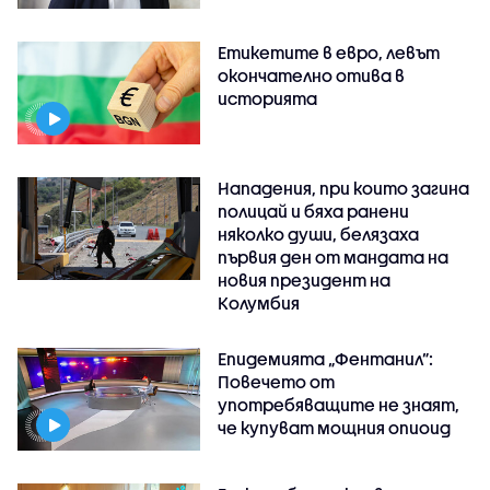
Етикетите в евро, левът
окончателно отива в
историята
Нападения, при които загина
полицай и бяха ранени
няколко души, белязаха
първия ден от мандата на
новия президент на
Колумбия
Епидемията „Фентанил”:
Повечето от
употребяващите не знаят,
че купуват мощния опиоид