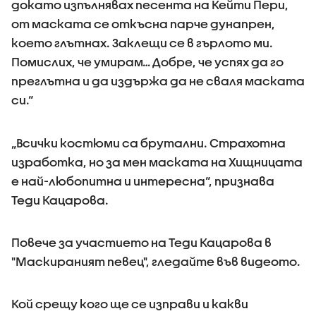
докато изпълнявах песента на Кейти Пери,
от маската се откъсна парче дунапрен,
което глътнах. Заклещи се в гърлото ми.
Помислих, че умирам… Добре, че успях да го
преглътна и да издържа да не сваля маската
си.“
„Всички костюми са брутални. Страхотна
изработка, но за мен маската на Хищницата
е най-любопитна и интересна“, признава
Теди Кацарова.
Повече за участието на Теди Кацарова в
"Маскираният певец", гледайте във видеото.
Кой срещу кого ще се изправи и какви