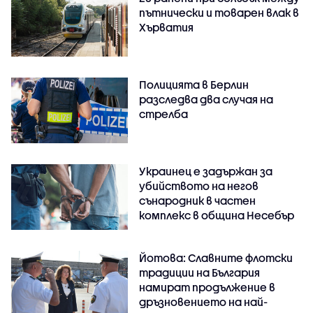
пътнически и товарен влак в
Хърватия
Полицията в Берлин
разследва два случая на
стрелба
Украинец е задържан за
убийството на негов
сънародник в частен
комплекс в община Несебър
Йотова: Славните флотски
традиции на България
намират продължение в
дръзновението на най-