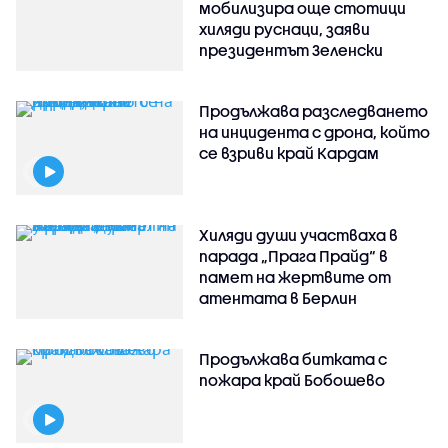
мобилизира още стотици
хиляди руснаци, заяви
президентът Зеленски
Продължава разследването
на инцидента с дрона, който
се взриви край Кардам
Хиляди души участваха в
парада „Прага Прайд“ в
памет на жертвите от
атентата в Берлин
Продължава битката с
пожара край Бобошево