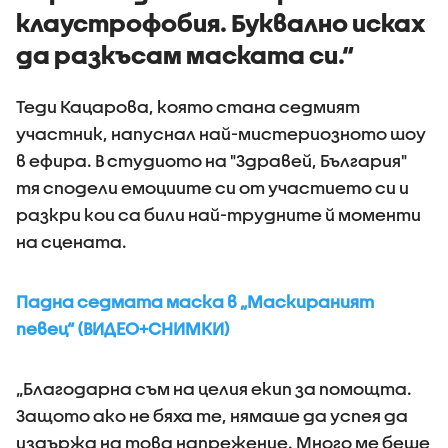
клаустрофобия. Буквално исках
да разкъсам маската си.“
Теди Кацарова, която стана седмият
участник, напуснал най-мистериозното шоу
в ефира. В студиото на "Здравей, България"
тя сподели емоциите си от участието си и
разкри кои са били най-трудните й моменти
на сцената.
Падна седмата маска в „Маскираният
певец“ (ВИДЕО+СНИМКИ)
„Благодарна съм на целия екип за помощта.
Защото ако не бяха те, нямаше да успея да
издържа на това напрежение. Много ме беше