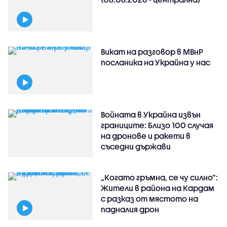
Викат на разговор в МВнР
посланика на Украйна у нас
Войната в Украйна извън
границите: Близо 100 случая
на дронове и ракети в
съседни държави
„Когато гръмна, се чу силно“:
Жители в района на Кардам
с разказ от мястото на
падналия дрон