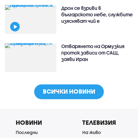
Дрон се взриви в
българското небе, службите
изясняват чий е
Отварянето на Ормузкия
проток зависи от САЩ,
заяви Иран
ВСИЧКИ НОВИНИ
НОВИНИ
ТЕЛЕВИЗИЯ
Последни
На живо