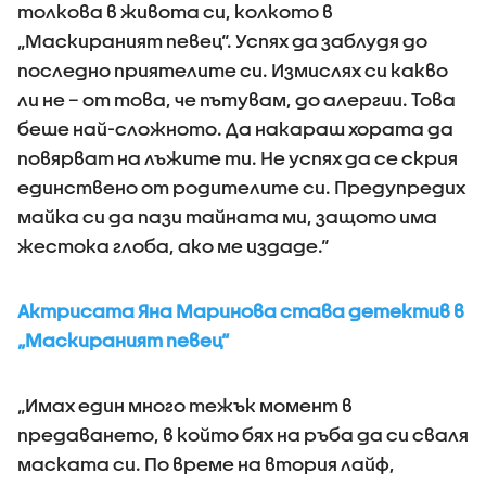
толкова в живота си, колкото в
„Маскираният певец“. Успях да заблудя до
последно приятелите си. Измислях си какво
ли не – от това, че пътувам, до алергии. Това
беше най-сложното. Да накараш хората да
повярват на лъжите ти. Не успях да се скрия
единствено от родителите си. Предупредих
майка си да пази тайната ми, защото има
жестока глоба, ако ме издаде.“
Актрисата Яна Маринова става детектив в
„Маскираният певец“
„Имах един много тежък момент в
предаването, в който бях на ръба да си сваля
маската си. По време на втория лайф,