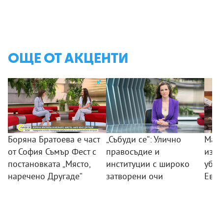
ОЩЕ ОТ АКЦЕНТИ
Боряна Братоева е част
„Събуди се“: Улично
Мар
от София Съмър Фест с
правосъдие и
изп
постановката „Място,
институции с широко
убие
наречено Другаде“
затворени очи
Ево