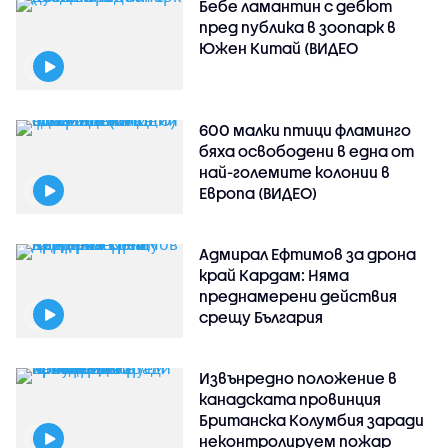
Бебе ламантин с дебют
пред публика в зоопарк в
Южен Китай (ВИДЕО
600 малки птици фламинго
бяха освободени в една от
най-големите колонии в
Европа (ВИДЕО)
Адмирал Ефтимов за дрона
край Кардам: Няма
преднамерени действия
срещу България
Извънредно положение в
канадската провинция
Британска Колумбия заради
неконтролируем пожар