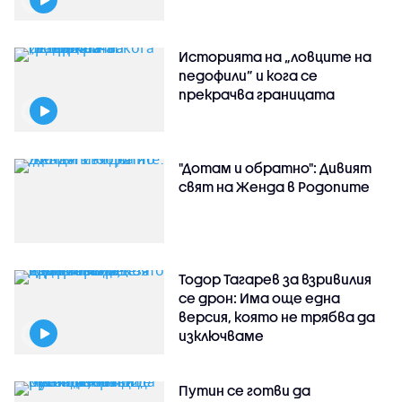
Историята на „ловците на
педофили” и кога се
прекрачва границата
"Дотам и обратно": Дивият
свят на Женда в Родопите
Тодор Тагарев за взривилия
се дрон: Има още една
версия, която не трябва да
изключваме
Путин се готви да