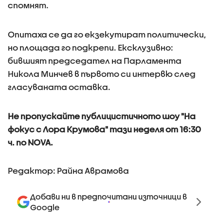
спомнят.
Опитаха се да го екзекутират политически,
но площада го подкрепи. Ексклузивно:
бившият председател на Парламента
Никола Минчев в първото си интервю след
гласуваната оставка.
Не пропускайте публицистичното шоу "На
фокус с Лора Крумова" тази неделя от 16:30
ч. по NOVA.
Редактор: Райна Аврамова
Добави ни в предпочитани източници в
Google