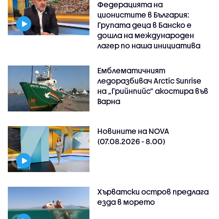
Федерацията на
ционистите в България:
Групата деца в Банско е
дошла на международен
лагер по наша инициатива
Емблематичният
ледоразбивач Arctic Sunrise
на „Грийнпийс” акостира във
Варна
Новините на NOVA
(07.08.2026 - 8.00)
Хърватски остров предлага
езда в морето