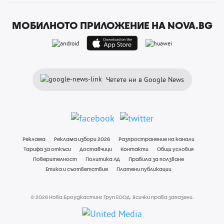
МОБИЛНОТО ПРИЛОЖЕНИЕ НА NOVA.BG
Четете ни в Google News
Реклама
Реклама избори 2026
Разпространение на канали
Тарифа за откъси
Доставчици
Контакти
Общи условия
Поверителност
Политика ЛД
Правила за ползване
Етика и съответствие
Платени публикации
© 2026 Нова Броудкастинг Груп ЕООД. Всички права запазени.