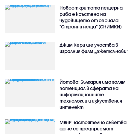
Новооткритата пещерна
риба е кръстена на
чудовището от сериала
"Странни неща" (СНИМКИ)
Джим Кери ще участва в
игралния филм „Джетсънови“
Йотова: България има голям
потенциал в сферата на
информационните
технологии и изкуствения
интелект
МВнР настоятелно съветва
да не се предприемат