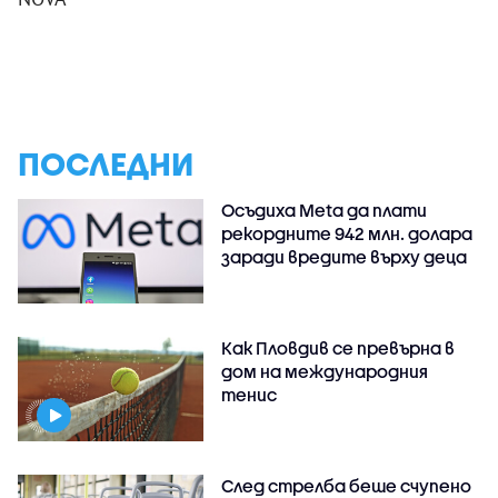
ПОСЛЕДНИ
Осъдиха Meta да плати
рекордните 942 млн. долара
заради вредите върху деца
Как Пловдив се превърна в
дом на международния
тенис
След стрелба беше счупено