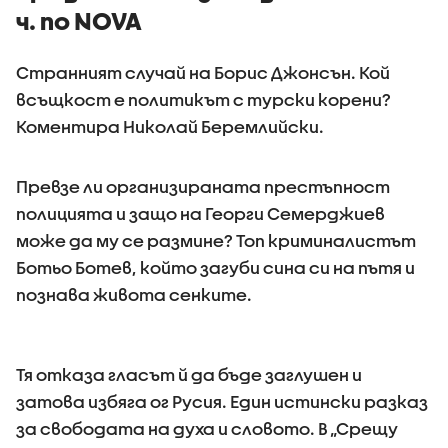
ч. по NOVA
Странният случай на Борис Джонсън. Кой
всъщкост е политикът с турски корени?
Коментира Николай Беремлийски.
Превзе ли организираната престъпност
полицията и защо на Георги Семерджиев
може да му се размине? Топ криминалистът
Ботьо Ботев, който загуби сина си на пътя и
познава живота сенките.
Тя отказа гласът й да бъде заглушен и
затова избяга ог Русия. Един истински разказ
за свободата на духа и словото. В „Срещу