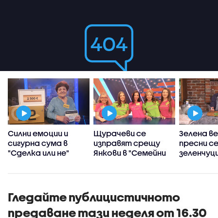
Силни емоции и
Щурачеви се
Зелена ве
сигурна сума в
изправят срещу
пресни с
"Сделка или не"
Янкови в "Семейни
зеленчуц
войни"
Станимир
„Черешка
тортат
Гледайте публицистичното
предаване тази неделя от 16.30