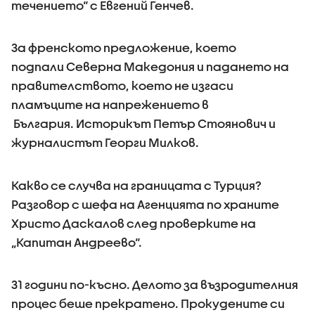
течението“ с Евгений Генчев.
За френското предложение, което
подпали Северна Македония и падането на
правителството, което не изгаси
пламъците на напрежението в
България. Историкът Петър Стоянович и
журналистът Георги Милков.
Какво се случва на границата с Турция?
Разговор с шефа на Агенцията по храните
Христо Даскалов след проверките на
„Капитан Андреево“.
З1 години по-късно. Делото за възродителния
процес беше прекратено. Прокудените си