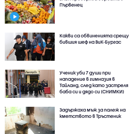
Първенец
Какви са обвиненията срещу
бившия шеф на ВиК-Бургас
Ученик уби 7 души при
нападение в гимназия в
Тайланд, след като застреля
баба си и дядо си (СНИМКИ)
Задържаха мъж за палеж на
кметството в Тръстеник