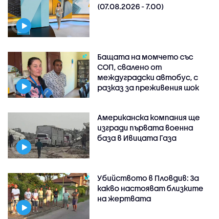
(07.08.2026 - 7.00)
Бащата на момчето със
СОП, свалено от
междуградски автобус, с
разказ за преживения шок
Американска компания ще
изгради първата военна
база в Ивицата Газа
Убийството в Пловдив: За
какво настояват близките
на жертвата