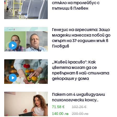
стъкло на тролейбус с
пътници в Плевен
Генезис на агресията: Защо
младежи нанесоха побой до
смърт на 37-годишен мъж в
Пловдив
„Живей красиво”: Как
цветята могат да се
превърнат в най-стилната
декорация у дома
Пакет от 4 индивидуални
психологически консу..
71.58 €
102.26 €
140.00 лв
200.00 лв