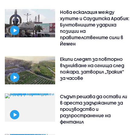
Нова ескалация между
хутите и Саудитска Арабия:
Бунтовниците удариха
позиции на
правителствените сили в
Йемен
Екипи следят за повторно
възникване на огнища след
пожара, затворил „Тракия“
за часове
Съдът решава да остави ли
в ареста задържаните за
производство и
разпространение на
фентанил