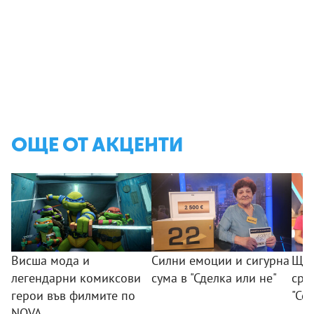
ОЩЕ ОТ АКЦЕНТИ
Висша мода и
Силни емоции и сигурна
Щур
легендарни комиксови
сума в "Сделка или не"
сре
герои във филмите по
"Се
NOVA