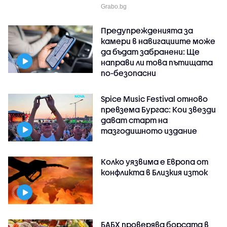
Grabo.bg
Предупрежденията за
камери в навигациите може
да бъдат забранени: Ще
направи ли това пътищата
по-безопасни
Spice Music Festival отново
превзема Бургас: Кои звезди
дават старт на
тазгодишното издание
Колко уязвима е Европа от
конфликта в Близкия изток
БАБХ проверява борсата в