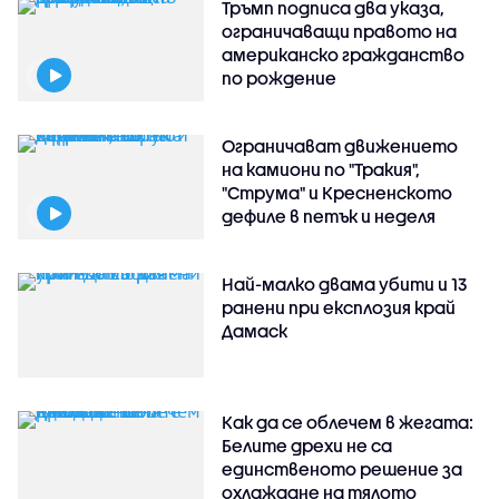
Тръмп подписа два указа,
ограничаващи правото на
американско гражданство
по рождение
Ограничават движението
на камиони по "Тракия",
"Струма" и Кресненското
дефиле в петък и неделя
Най-малко двама убити и 13
ранени при експлозия край
Дамаск
Как да се облечем в жегата:
Белите дрехи не са
единственото решение за
охлаждане на тялото