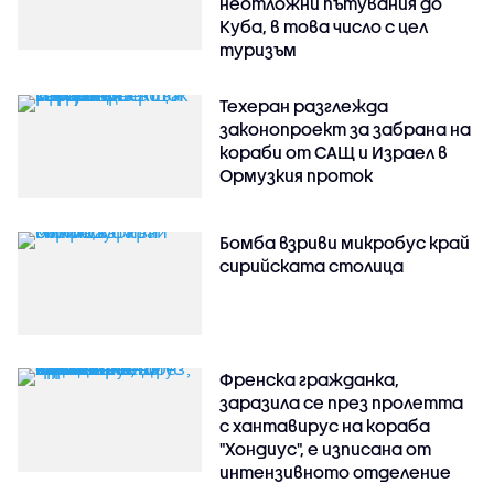
неотложни пътувания до
Куба, в това число с цел
туризъм
Техеран разглежда
законопроект за забрана на
кораби от САЩ и Израел в
Ормузкия проток
Бомба взриви микробус край
сирийската столица
Френска гражданка,
заразила се през пролетта
с хантавирус на кораба
"Хондиус", е изписана от
интензивното отделение