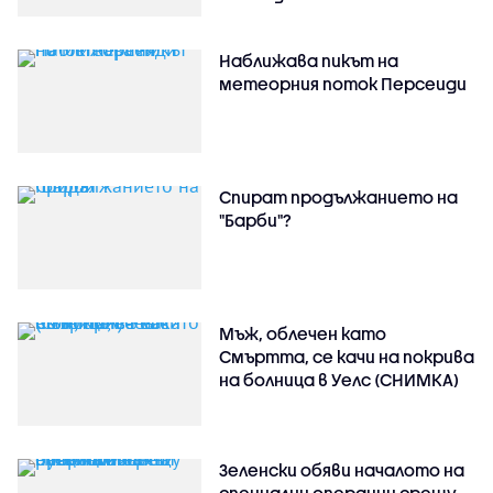
Наближава пикът на
метеорния поток Персеиди
Спират продължанието на
"Барби"?
Мъж, облечен като
Смъртта, се качи на покрива
на болница в Уелс (СНИМКА)
Зеленски обяви началото на
специални операции срещу