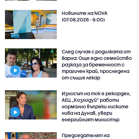
Новините на NOVA
(07.08.2026 - 9.00)
След случая с родилката от
Варна: Още едно семейство
разказа за бременност с
трагичен край, проследена
от същия лекар
Износът на ток е рекорден,
АЕЦ „Козлодуй“ работи
нормално въпреки ниските
нива на Дунав, увери
енергийният министър
Председателят на