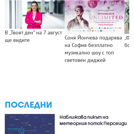
В „Твоят ден” на 7 август
Соня Йончева подарява
„ФБ
ще видите
на София безплатно
бом
музикално шоу с топ
световен диджей
ПОСЛЕДНИ
Наближава пикът на
метеорния поток Персеиди