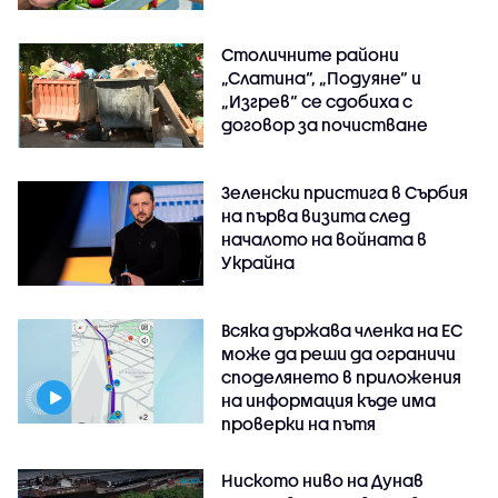
Столичните райони
„Слатина“, „Подуяне“ и
„Изгрев“ се сдобиха с
договор за почистване
Зеленски пристига в Сърбия
на първа визита след
началото на войната в
Украйна
Всяка държава членка на ЕС
може да реши да ограничи
споделянето в приложения
на информация къде има
проверки на пътя
Ниското ниво на Дунав