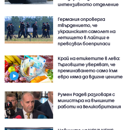
интензивното отделение
Германия опроверга
твърдението, че
украинският самолет на
летището в Лайпциг е
превозвал боеприпаси
Край на етикетите в лева:
Търговците уверяват, че
преминаването само към
евро няма да вдигне цените
Румен Радев разговаря с
министъра на външните
работи на Великобритания