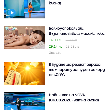
късна)
Болкоуспокояващ
възстановяващ масаж, плюс
ре..
14.90 €
32.00 €
29.14 лв
62.59 лв
Grabo.bg
В Будапеща регистрираха
температуратурен рекорд
от 41,1°C
Новините на NOVA
(06.08.2026 - лятна късна)