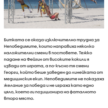
Битката се оказа изключително трудна за
Непобедимите, които направиха няколко
наложителни смени в постовете. Тежко
падане на Фейгин от високите кокили я
извади от играта, а по-късно тя смени
Георги, който беше заведен до линейката от
медицинския екип. Непобедимите не показаха
желание за победа и не играха като едно
цяло, което ги позиционира на фаталното
второ място.