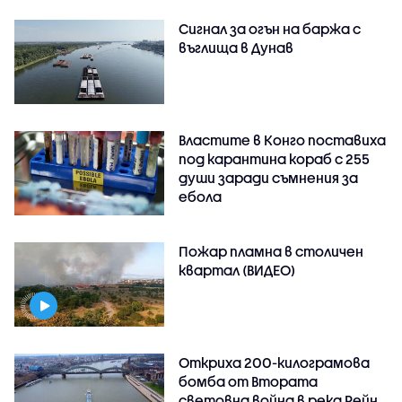
Сигнал за огън на баржа с
въглища в Дунав
Властите в Конго поставиха
под карантина кораб с 255
души заради съмнения за
ебола
Пожар пламна в столичен
квартал (ВИДЕО)
Откриха 200-килограмова
бомба от Втората
световна война в река Рейн,