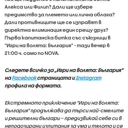
Алекса или Филип? Дали ще избере
предимство за племето или лична облага?
Дали противниците ще се изправят в
директна елиминация един срещу друг?
Първа капитанска битка със съюзници в
“Игри на волята: България” - тази вечер в
21:00 ч. само по NOVA.
Следете всичко за „Игри на волята: България“
на
Facebook
страницата и
Instagram
профила на формата.
Екстремното приключение "Игри на волята:
България" продължава да търси най-смелите
и решителни българи – предизвикай себе си в
неподозирани изпитания за ума и тялото и се