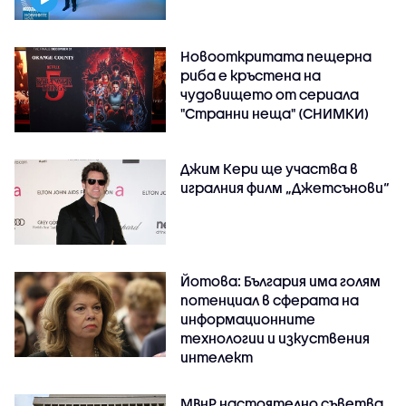
Новооткритата пещерна
риба е кръстена на
чудовището от сериала
"Странни неща" (СНИМКИ)
Джим Кери ще участва в
игралния филм „Джетсънови“
Йотова: България има голям
потенциал в сферата на
информационните
технологии и изкуствения
интелект
МВнР настоятелно съветва