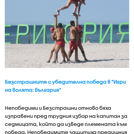
Безстрашните с убедителна победа в “Игри
на волята: България”
Непобедими и Безстрашни отново бяха
изправени пред трудния избор на капитан за
седмицата, който да изведе племената към
победа. Непобедимите защитиха предишния