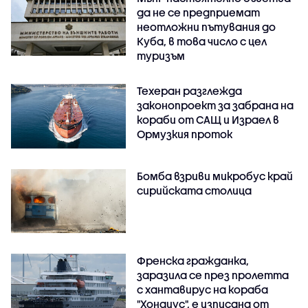
да не се предприемат
неотложни пътувания до
Куба, в това число с цел
туризъм
Техеран разглежда
законопроект за забрана на
кораби от САЩ и Израел в
Ормузкия проток
Бомба взриви микробус край
сирийската столица
Френска гражданка,
заразила се през пролетта
с хантавирус на кораба
"Хондиус", е изписана от