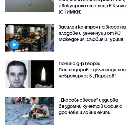
евакуираха стотици в Кьолн
(СНИМКИ)
Засилен контрол на вноса на
плодове и зеленчуци от РС
Македония, Сърбия и Турция
Почина д-р Георги
Поптодоров – дългогодишен
неврохирург в „Пирогов“
„Екоравновесие“ издирва
бездомни кучета в София с
дронове и ловни екипи