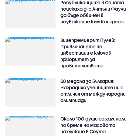
Републиканците в Сената
поискаха д-р Антъни Фаучи
да бъде обвинен в
неуважение към Конгреса
Вицепремиерът Пулев:
Привличането на
инвестиции е ключов
приоритет за
правителството
68 медала за България:
Наградиха учениците ни с
отличия от международни
олимпиади
Около 100 души са загинали
по време на масовото
нахлуване в Сеута