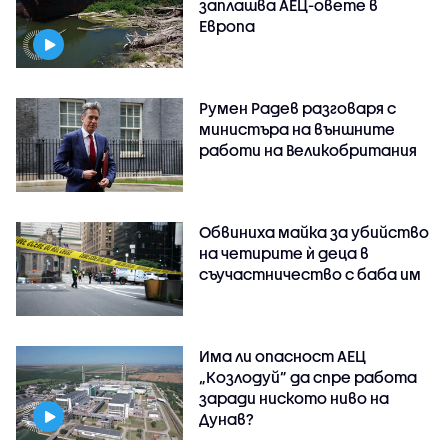
заплашва АЕЦ-овете в
Европа
Румен Радев разговаря с
министъра на външните
работи на Великобритания
Обвиниха майка за убийство
на четирите ѝ деца в
съучастничество с баба им
Има ли опасност АЕЦ
„Козлодуй” да спре работа
заради ниското ниво на
Дунав?