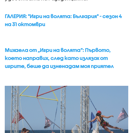
ГАЛЕРИЯ: "Игри на волята: България" - сезон 4
на 31 октомври
Михаела от „Игри на волята“: Първото,
което направих, след като излязох от
игрите, беше да изненадам моя приятел