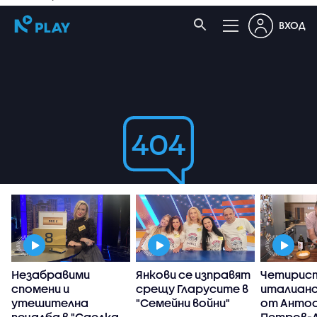
Незабравими
Янкови се изправят
Четирис
спомени и
срещу Гларусите в
италианс
утешителна
"Семейни войни"
от Анто
печалба в "Сделка
Петров-А