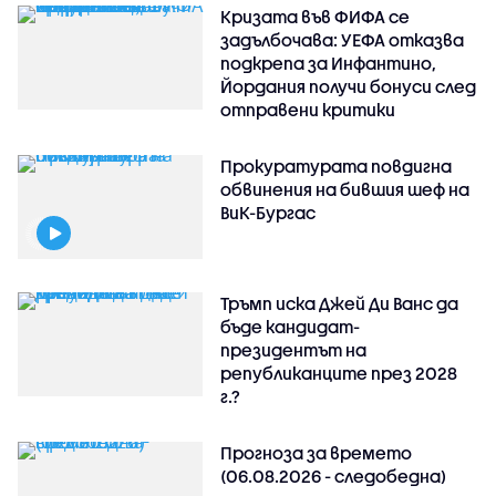
Кризата във ФИФА се
задълбочава: УЕФА отказва
подкрепа за Инфантино,
Йордания получи бонуси след
отправени критики
Прокуратурата повдигна
обвинения на бившия шеф на
ВиК-Бургас
Тръмп иска Джей Ди Ванс да
бъде кандидат-
президентът на
републиканците през 2028
г.?
Прогноза за времето
(06.08.2026 - следобедна)