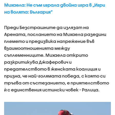
Михаела: Не съм играла двойна игра в „Игри
на волята: България“
Преди Безстрашните да излязат на
Арената, посланието на Михаела разедини
племето и предизвика напрежение във
взаимоотношенията между
съплеменниците. Михаела открито
разкритикува Джаферович и
предателството в женската коалиция и
призна, че най-голямата победа, с която си
тръгва от състезанието, е приятелството
ѝ с единствения истински човек - Ралица.