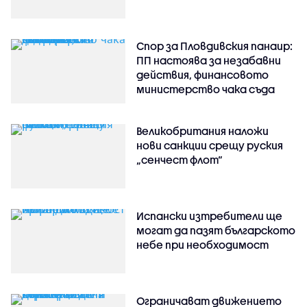
Спор за Пловдивския панаир:
ПП настоява за незабавни
действия, финансовото
министерство чака съда
Великобритания наложи
нови санкции срещу руския
„сенчест флот“
Испански изтребители ще
могат да пазят българското
небе при необходимост
Ограничават движението