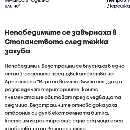
или не"
„Черешка
тортат
Непобедимите се завърнаха в
Стопанството след тежка
загуба
Непобедими и Безстрашни се впуснаха в едно
от най-опасните предизвикателства на
Арената на “Игри на волята: България”, за да
разпределят териториите, които
племената ще обитават през следващата
седмица. Безстрашните отново доказаха
отборния си дух в екстремната битка,
което им гарантира още една седмица сред
удобствата на Резиденцията.