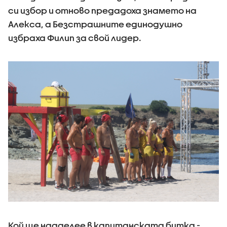
си избор и отново предадоха знамето на
Алекса, а Безстрашните единодушно
избраха Филип за свой лидер.
Кой ще надделее в капитанската битка -