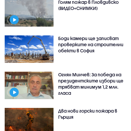
Голям пожар в Пловдивско
(ВИДЕО+СНИМКИ)
Боди камери ще записват
проверките на строителни
обекти в София
Огнян Минчев: За победа на
президентските избори ще
трябват минимум 1,2 млн.
гласа
Два нови горски пожара в
Гърция