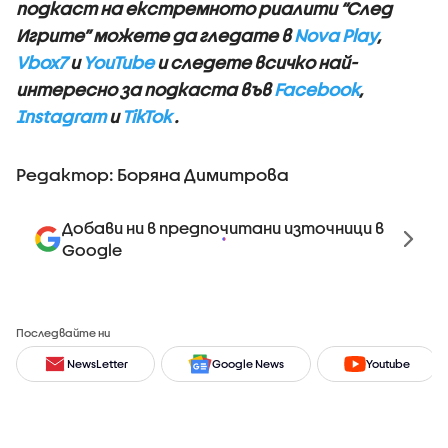
подкаст на екстремното риалити “След
Игрите” можете да гледате в
Nova Play
,
Vbox7
и
YouTube
и следете всичко най-
интересно за подкаста във
Facebook
,
Instagram
и
TikTok
.
Редактор: Боряна Димитрова
Добави ни в предпочитани източници в
Google
Последвайте ни
NewsLetter
Google News
Youtube