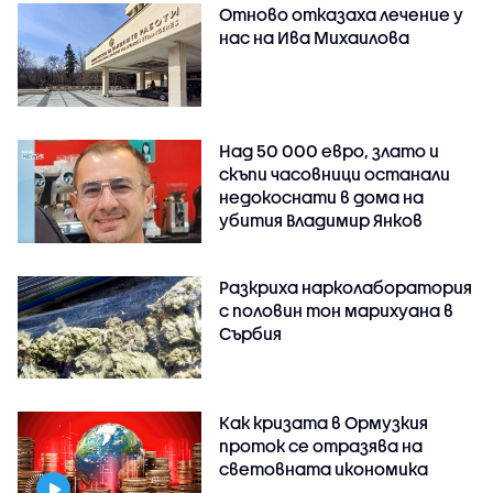
Отново отказаха лечение у
нас на Ива Михаилова
Над 50 000 евро, злато и
скъпи часовници останали
недокоснати в дома на
убития Владимир Янков
Разкриха нарколаборатория
с половин тон марихуана в
Сърбия
Как кризата в Ормузкия
проток се отразява на
световната икономика