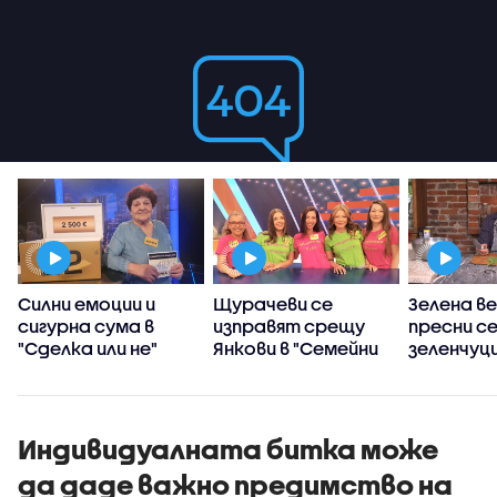
Силни емоции и
Щурачеви се
Зелена ве
сигурна сума в
изправят срещу
пресни с
"Сделка или не"
Янкови в "Семейни
зеленчуц
войни"
Станимир
„Черешка
тортат
Индивидуалната битка може
да даде важно предимство на