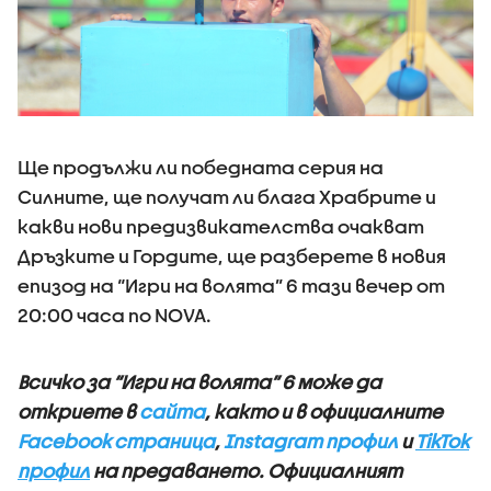
Ще продължи ли победната серия на
Силните, ще получат ли блага Храбрите и
какви нови предизвикателства очакват
Дръзките и Гордите, ще разберете в новия
епизод на “Игри на волята” 6 тази вечер от
20:00 часа по NOVA.
Всичко за “Игри на волята” 6 може да
откриете в
сайта
, както и в официалните
Facebook страница
,
Instagram профил
и
TikTok
профил
на предаването. Официалният