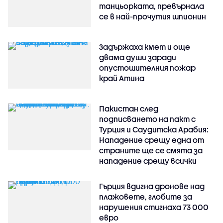
танцьорката, превърнала
се в най-прочутия шпионин
Задържаха кмет и още
двама души заради
опустошителния пожар
край Атина
Пакистан след
подписването на пакт с
Турция и Саудитска Арабия:
Нападение срещу една от
страните ще се смята за
нападение срещу всички
Гърция вдигна дронове над
плажовете, глобите за
нарушения стигнаха 73 000
евро