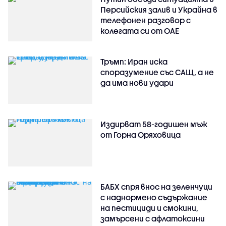
Персийския залив и Украйна в
телефонен разговор с
колегата си от ОАЕ
Тръмп: Иран иска
споразумение със САЩ, а не
да има нови удари
Издирват 58-годишен мъж
от Горна Оряховица
БАБХ спря внос на зеленчуци
с наднормено съдържание
на пестициди и смокини,
замърсени с афлатоксини