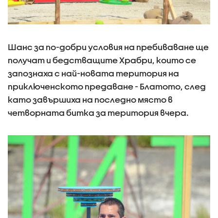
Шанс за по-добри условия на пребиваване ще
получат и бедстващите Храбри, които се
запознаха с най-новата територия на
приключенското предаване - Блатото, след
като завършиха на последно място в
четворната битка за територия вчера.