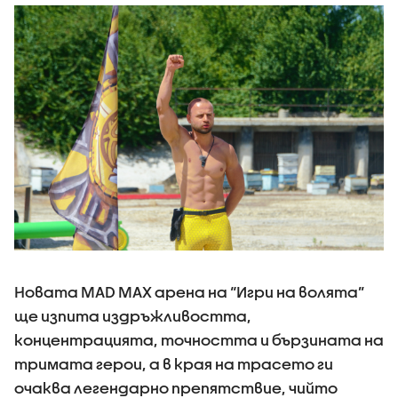
Новата MAD MAX арена на “Игри на волята”
ще изпита издръжливостта,
концентрацията, точността и бързината на
тримата герои, а в края на трасето ги
очаква легендарно препятствие, чийто