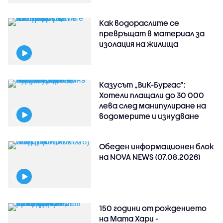
Как водораслите се
превръщат в материал за
изолация на жилища
Казусът „ВиК-Бургас“:
Хотели плащали до 30 000
лева след манипулиране на
водомерите и изнудване
Обеден информационен блок
на NOVA NEWS (07.08.2026)
150 години от рождението
на Мата Хари -