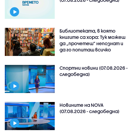
Библиотеката, в която
книгите са хора: Тук можеш
да „прочетеш“ непознат и
да го попиташ всичко
Спортни новини (07.08.2026 -
следобедна)
Новините на NOVA
(07.08.2026 - следобедна)