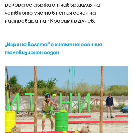
рекорд се държи от завършилия на
четвърто място в петия сезон на
надпреварата - Красимир Дунев.
„Игри на волята“ е хитът на есенния
телевизионен сезон