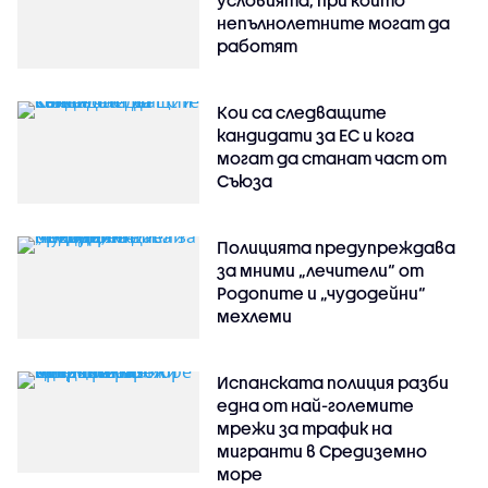
непълнолетните могат да
работят
Кои са следващите
кандидати за ЕС и кога
могат да станат част от
Съюза
Полицията предупреждава
за мними „лечители“ от
Родопите и „чудодейни“
мехлеми
Испанската полиция разби
една от най-големите
мрежи за трафик на
мигранти в Средиземно
море