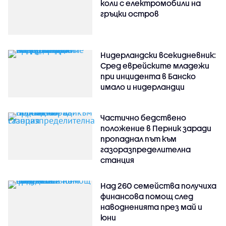
коли с електромобили на
гръцки остров
Нидерландски всекидневник:
Сред еврейските младежи
при инцидента в Банско
имало и нидерландци
Частично бедствено
положение в Перник заради
пропаднал път към
газоразпределителна
станция
Над 260 семейства получиха
финансова помощ след
наводненията през май и
юни