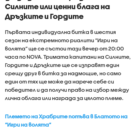
Силните или ценни блага на
Дръзките и Гордите
Първата индивидуална битка в шестия
сезон на екстремното риалити “Игри на
волята” ще се състои тази вечер от 20:00
часа по NOVA. Тримата капитани на Силните,
Гордите и Дръзките ще се изправят един
срещу друг в битка за надмощие, но само
един от тях ще може да нарече себе си
победител и да получи право на избор между
лична облага или награда за цялото племе.
Племето на Храбрите потъва в Блатото на
“Игри на волята”