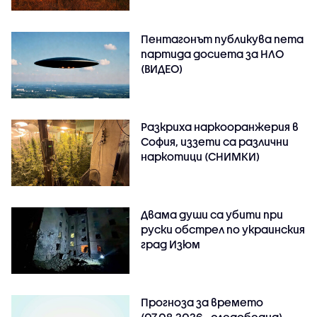
Пентагонът публикува пета
партида досиета за НЛО
(ВИДЕО)
Разкриха наркооранжерия в
София, иззети са различни
наркотици (СНИМКИ)
Двама души са убити при
руски обстрeл по украинския
град Изюм
Прогноза за времето
(07.08.2026 - следобедна)