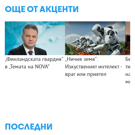
ОЩЕ ОТ АКЦЕНТИ
„Финландската гвардия“
„Ничия земя“:
Без
в „Темата на NOVA”
Изкуственият интелект -
тий
враг или приятел
на 
мом
ПОСЛЕДНИ