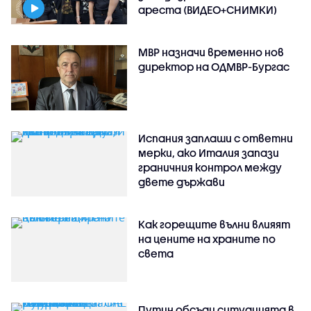
ареста (ВИДЕО+СНИМКИ)
МВР назначи временно нов
директор на ОДМВР-Бургас
Испания заплаши с ответни
мерки, ако Италия запази
граничния контрол между
двете държави
Как горещите вълни влияят
на цените на храните по
света
Путин обсъди ситуацията в