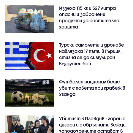
Иззеха 115 кг и 527 литра
опасни и забранени
продукти за растителна
защита
Турски самолети и дронове
навлязоха 17 пъти в Гърция,
стигна се до симулиран
въздушен бой
Футболен национал беше
убит с павета при грабеж в
Уганда
Убитият в Пловдив - горен с
цигари и с обръснати вежди,
заподозрените остават в