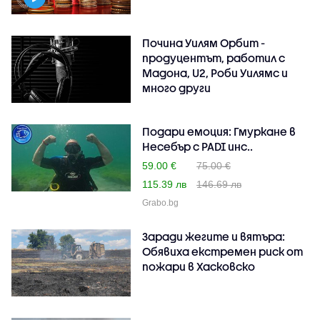
Почина Уилям Орбит -
продуцентът, работил с
Мадона, U2, Роби Уилямс и
много други
Подари емоция: Гмуркане в
Несебър с PADI инс..
59.00 €
75.00 €
115.39 лв
146.69 лв
Grabo.bg
Заради жегите и вятъра:
Обявиха екстремен риск от
пожари в Хасковско