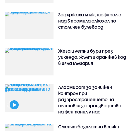
Задържаха мъж, шофирал с
над 3 промила алкохол по
столичен булевард
Жега и летни бури през
уикенда, жълт и оранжев код
в цяла България
Алармират за занижен
контрол при
разпространението на
съставки за производство
на фентанил у нас
Сменят безплатно всички