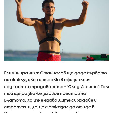
Елиминираният Станислав ще даде първото
си ексклузивно интервю в официалния
подкаст на предаването - “След Игрите”. Там
той ще разкаже за своя престой на
Блатото, за изненадващите си ходове и
стратегии, защо е отказал да отиде в