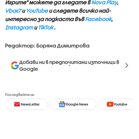
Игрите” можете да гледате в
Nova Play
,
Vbox7
и
YouTube
и следете всичко най-
интересно за подкаста във
Facebook
,
Instagram
и
TikTok
.
Редактор: Боряна Димитрова
Добави ни в предпочитани източници в
Google
Последвайте ни
NewsLetter
Google News
Youtube