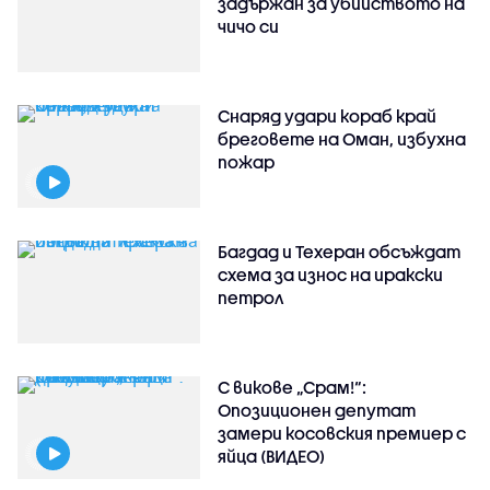
задържан за убийството на
чичо си
Снаряд удари кораб край
бреговете на Оман, избухна
пожар
Багдад и Техеран обсъждат
схема за износ на иракски
петрол
С викове „Срам!“:
Опозиционен депутат
замери косовския премиер с
яйца (ВИДЕО)