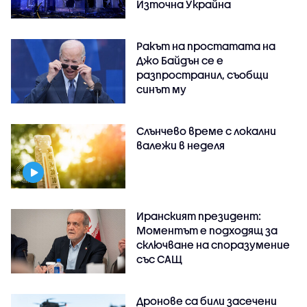
Източна Украйна
Ракът на простатата на
Джо Байдън се е
разпространил, съобщи
синът му
Слънчево време с локални
валежи в неделя
Иранският президент:
Моментът е подходящ за
сключване на споразумение
със САЩ
Дронове са били засечени