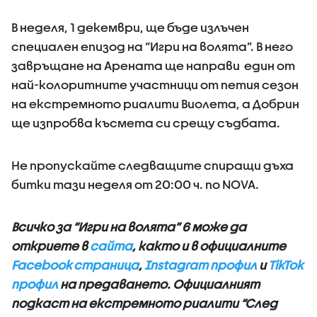
В неделя, 1 декември, ще бъде излъчен
специален епизод на “Игри на волята”. В него
завръщане на Арената ще направи един от
най-колоритните участници от петия сезон
на екстремното риалити Виолета, а Добрин
ще изпробва късмета си срещу съдбата.
Не пропускайте следващите спиращи дъха
битки тази неделя от 20:00 ч. по NOVA.
Всичко за “Игри на волята” 6 може да
откриете в
сайта
, както и в официалните
Facebook страница
,
Instagram профил
и
TikTok
профил
на предаването. Официалният
подкаст на екстремното риалити “След