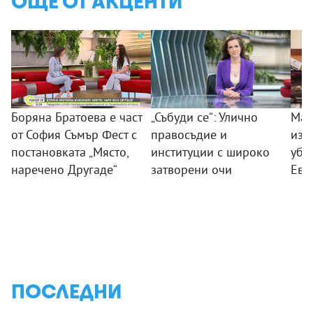
ОЩЕ ОТ АКЦЕНТИ
Боряна Братоева е част
„Събуди се“: Улично
Мар
от София Съмър Фест с
правосъдие и
изп
постановката „Място,
институции с широко
убие
наречено Другаде“
затворени очи
Ево
ПОСЛЕДНИ