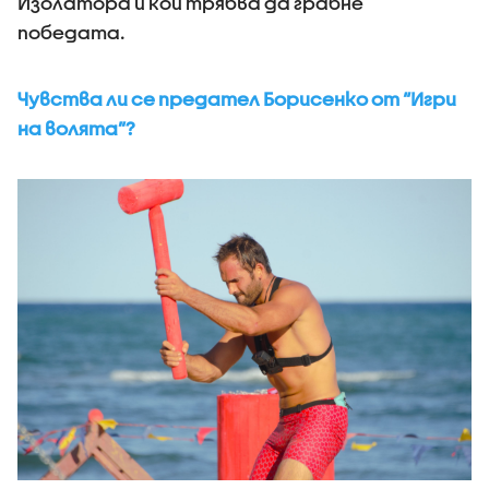
Изолатора и кой трябва да грабне
победата.
Чувства ли се предател Борисенко от “Игри
на волята”?