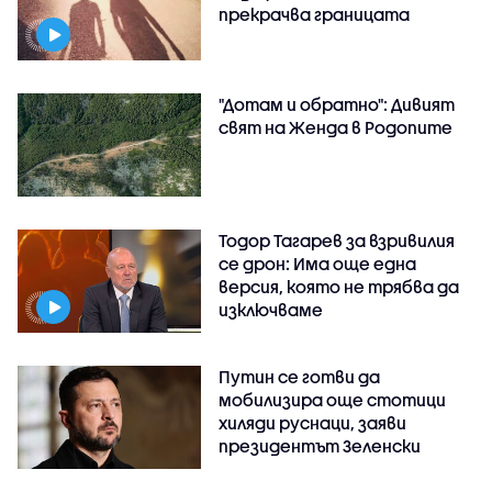
прекрачва границата
"Дотам и обратно": Дивият
свят на Женда в Родопите
Тодор Тагарев за взривилия
се дрон: Има още една
версия, която не трябва да
изключваме
Путин се готви да
мобилизира още стотици
хиляди руснаци, заяви
президентът Зеленски