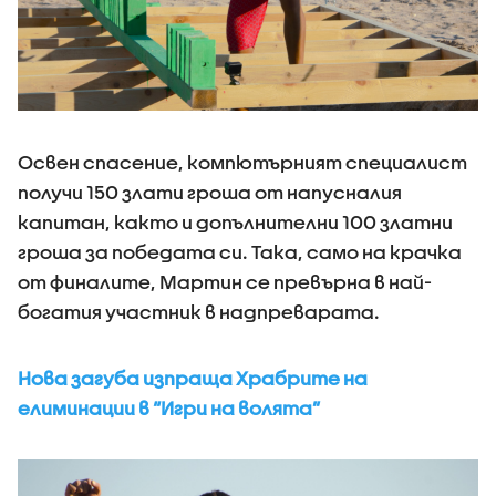
Освен спасение, компютърният специалист
получи 150 злати гроша от напусналия
капитан, както и допълнителни 100 златни
гроша за победата си. Така, само на крачка
от финалите, Мартин се превърна в най-
богатия участник в надпреварата.
Нова загуба изпраща Храбрите на
елиминации в “Игри на волята”