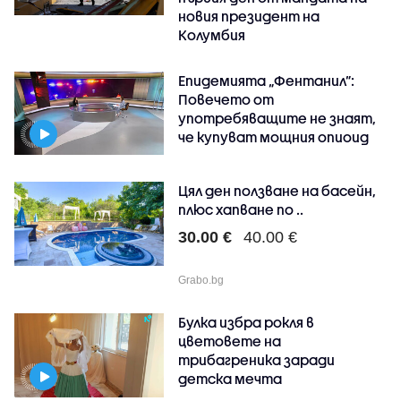
новия президент на
Колумбия
Епидемията „Фентанил”:
Повечето от
употребяващите не знаят,
че купуват мощния опиоид
Цял ден ползване на басейн,
плюс хапване по ..
30.00 €
40.00 €
Grabo.bg
Булка избра рокля в
цветовете на
трибагреника заради
детска мечта