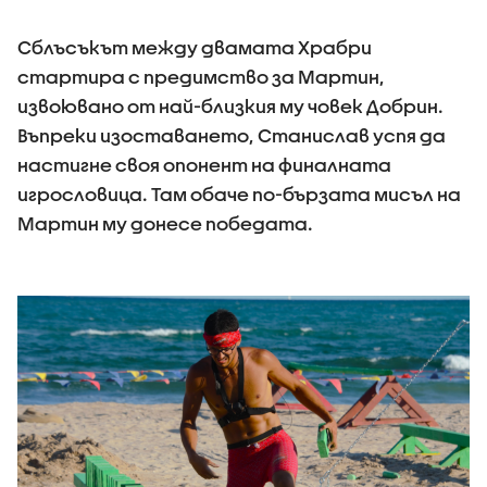
Сблъсъкът между двамата Храбри
стартира с предимство за Мартин,
извоювано от най-близкия му човек Добрин.
Въпреки изоставането, Станислав успя да
настигне своя опонент на финалната
игрословица. Там обаче по-бързата мисъл на
Мартин му донесе победата.