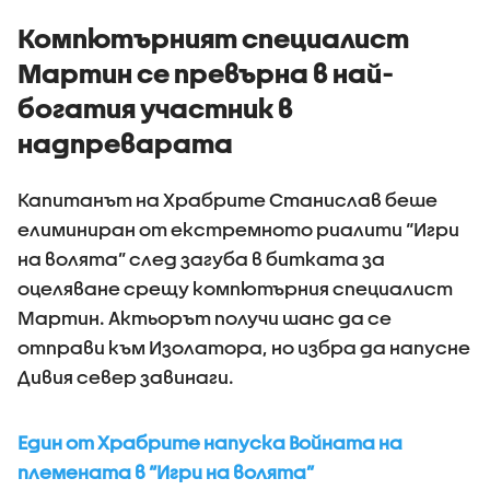
Компютърният специалист
Мартин се превърна в най-
богатия участник в
надпреварата
Капитанът на Храбрите Станислав беше
елиминиран от екстремното риалити “Игри
на волята” след загуба в битката за
оцеляване срещу компютърния специалист
Мартин. Актьорът получи шанс да се
отправи към Изолатора, но избра да напусне
Дивия север завинаги.
Един от Храбрите напуска Войната на
племената в “Игри на волята”