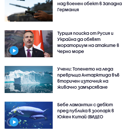
над военен обект в Западна
Германия
Турция поиска от Русия и
Украйна да обявят
мораториум на атаките в
Черно море
Учени: Топенето на леда
превръща Антарктида във
вторичен източник на
живачно замърсяване
Бебе ламантин с дебют
пред публика в зоопарк в
Южен Китай (ВИДЕО