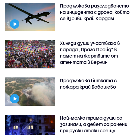
Продължава разследването
на инцидента с дрона, който
се взриви край Кардам
Хиляди души участваха в
парада „Прага Прайд“ в
памет на жертвите от
атентата в Берлин
Продължава битката с
пожара край Бобошево
Най-малко трима души са
загинали, а девет са ранени
при руски атаки срещу