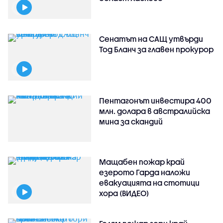
Сенатът на САЩ утвърди
Тод Бланч за главен прокурор
Пентагонът инвестира 400
млн. долара в австралийска
мина за скандий
Мащабен пожар край
езерото Гарда наложи
евакуацията на стотици
хора (ВИДЕО)