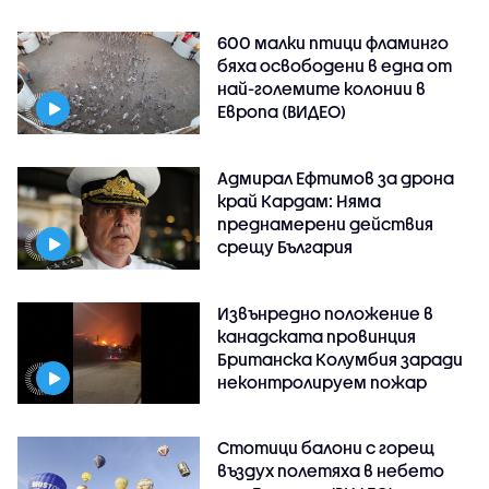
600 малки птици фламинго
бяха освободени в една от
най-големите колонии в
Европа (ВИДЕО)
Адмирал Ефтимов за дрона
край Кардам: Няма
преднамерени действия
срещу България
Извънредно положение в
канадската провинция
Британска Колумбия заради
неконтролируем пожар
Стотици балони с горещ
въздух полетяха в небето