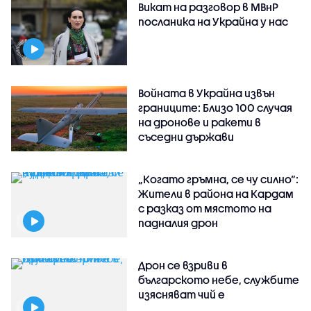
Викат на разговор в МВнР
посланика на Украйна у нас
Войната в Украйна извън
границите: Близо 100 случая
на дронове и ракети в
съседни държави
„Когато гръмна, се чу силно“:
Жители в района на Кардам
с разказ от мястото на
падналия дрон
Дрон се взриви в
българското небе, службите
изясняват чий е