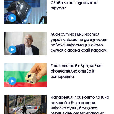
Свива ли се пазарът на
труда?
Лидерът на ГЕРБ настоя
управляващите да изнесат
повече информация около
случая с дрона край Кардам
Етикетите в евро, левът
окончателно отива в
историята
Нападения, при които загина
полицай и бяха ранени
няколко души, белязаха
първия ден от мандата на