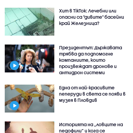
Хит в TikTok: Лечебни или
опасни са "дивите" басейни
край Железница?
Президентът: Държавата
трябва да подпомогне
компаниите, които
произвеждат дронове и
антидрон системи
Една от най-красивите
пеперуди в света се появи в
музея в Пловдив
Историята на „ловците на
педофили” и кога се