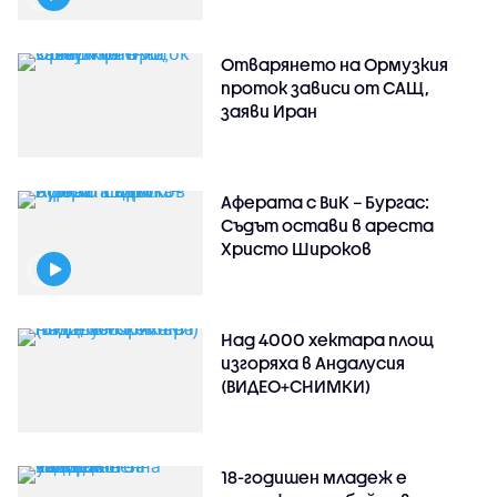
Отварянето на Ормузкия
проток зависи от САЩ,
заяви Иран
Аферата с ВиК – Бургас:
Съдът остави в ареста
Христо Широков
Над 4000 хектара площ
изгоряха в Андалусия
(ВИДЕО+СНИМКИ)
18-годишен младеж е