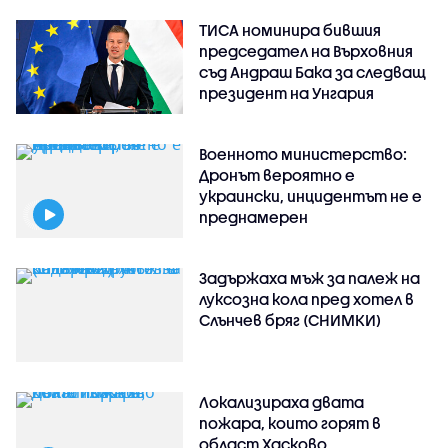
ТИСА номинира бившия
председател на Върховния
съд Андраш Бака за следващ
президент на Унгария
Военното министерство:
Дронът вероятно е
украински, инцидентът не е
преднамерен
Задържаха мъж за палеж на
луксозна кола пред хотел в
Слънчев бряг (СНИМКИ)
Локализираха двата
пожара, които горят в
област Хасково