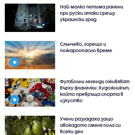
Най-малко петима ранени
при руски атаки срещу
украински град
Слънчево, горещо и
пожароопасно време
Футболни легенди оживяват
върху фланелки: Художникът,
който превръща спорта в
изкуство
Учени разгадаха защо
авокадото сменя пола си
всеки ден