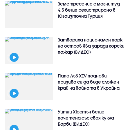
Земетресение с магнитуд
4,5 беше регистрирано в
Югоизточна Турция
Затвориха национален парк
на остров Ява заради горски
пожар (ВИДЕО)
Папа Лъв XIV поднови
призива си да бъде сложен
край на войната в Украйна
Уитни Хюстън беше
почетена със своя кукла
Барби (ВИДЕО)