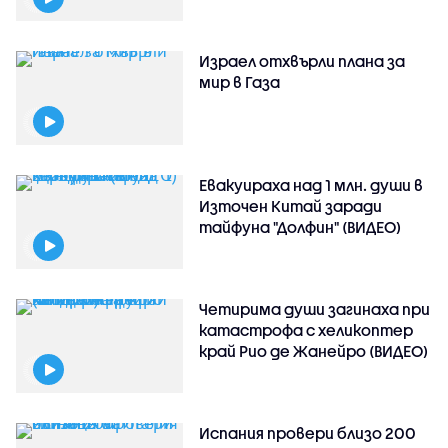
Израел отхвърли плана за
мир в Газа
Евакуираха над 1 млн. души в
Източен Китай заради
тайфуна "Долфин" (ВИДЕО)
Четирима души загинаха при
катастрофа с хеликоптер
край Рио де Жанейро (ВИДЕО)
Испания провери близо 200