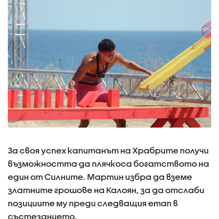
За своя успех капитанът на Храбрите получи
възможността да плячкоса богатството на
един от Силните. Мартин избра да вземе
златните грошове на Калоян, за да отслаби
позициите му преди следващия етап в
състезанието.