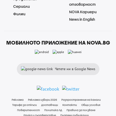
отговорност
Сериали
NOVA Кариери
Филми
News in English
МОБИЛНОТО ПРИЛОЖЕНИЕ НА NOVA.BG
Четете ни в Google News
Реклама
Реклама избори 2026
Разпространение на канали
Тарифа за откъси
Доставчици
Контакти
Общи условия
Поверителност
Политика ЛД
Правила за ползване
Етика и съответствие
Платени публикации