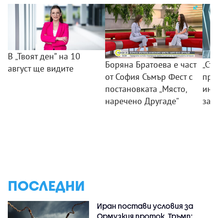
В „Твоят ден” на 10
Боряна Братоева е част
„Съ
август ще видите
от София Съмър Фест с
пра
постановката „Място,
инс
наречено Другаде“
зат
ПОСЛЕДНИ
Иран постави условия за
Ормузкия проток, Тръмп: