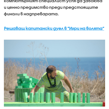
компютърният специалист успя да завоюва
и ценно предимство преди предстоящите
финали в надпреварата.
Решаващ капитански дуел в “Игри на волята”