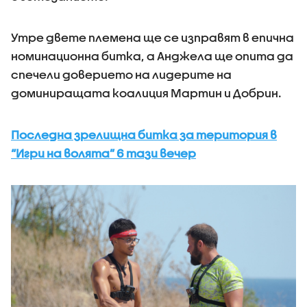
Утре двете племена ще се изправят в епична
номинационна битка, а Анджела ще опита да
спечели доверието на лидерите на
доминиращата коалиция Мартин и Добрин.
Последна зрелищна битка за територия в
“Игри на волята” 6 тази вечер