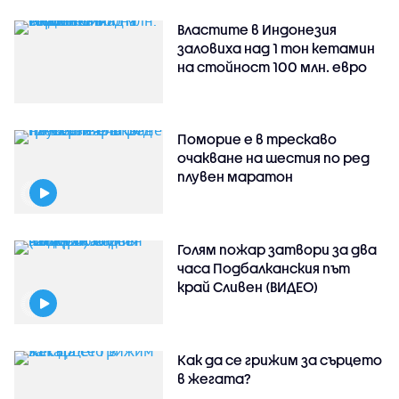
Властите в Индонезия
заловиха над 1 тон кетамин
на стойност 100 млн. евро
Поморие е в трескаво
очакване на шестия по ред
плувен маратон
Голям пожар затвори за два
часа Подбалканския път
край Сливен (ВИДЕО)
Как да се грижим за сърцето
в жегата?