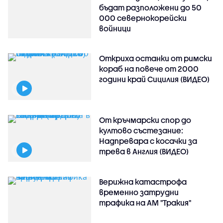
бъдат разположени до 50
000 севернокорейски
войници
Откриха останки от римски
кораб на повече от 2000
години край Сицилия (ВИДЕО)
От кръчмарски спор до
култово състезание:
Надпревара с косачки за
трева в Англия (ВИДЕО)
Верижна катастрофа
временно затрудни
трафика на АМ "Тракия"