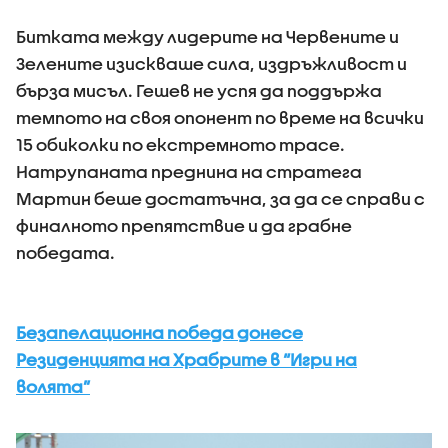
Битката между лидерите на Червените и
Зелените изискваше сила, издръжливост и
бърза мисъл. Гешев не успя да поддържа
темпото на своя опонент по време на всички
15 обиколки по екстремното трасе.
Натрупаната преднина на стратега
Мартин беше достатъчна, за да се справи с
финалното препятствие и да грабне
победата.
Безапелационна победа донесе
Резиденцията на Храбрите в “Игри на
волята”