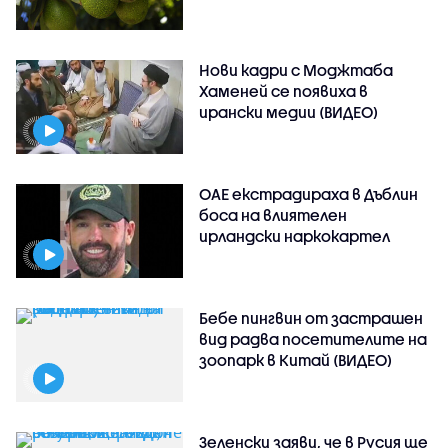
Нови кадри с Моджтаба
Хаменей се появиха в
ирански медии (ВИДЕО)
ОАЕ екстрадираха в Дъблин
боса на влиятелен
ирландски наркокартел
Бебе пингвин от застрашен
вид радва посетителите на
зоопарк в Китай (ВИДЕО)
Зеленски заяви, че в Русия ще