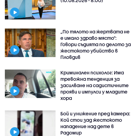
(10.08.2026 - 8.00)
„По тялото на жертвата не
е имало здраво място":
Говори съдията по делото за
жестокото убийство в
Пловдив
Криминален психолог: Има
тревожна тенденция за
засилване на садистичните
прояви и импулси у младите
хора
Бой и унижение пред камера:
Кой стои зад жестокото
нападение над дете в
Радомир