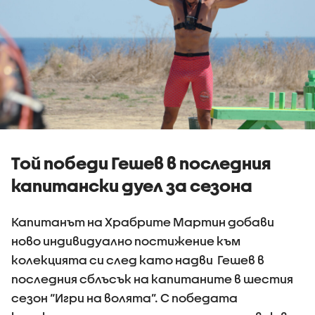
Той победи Гешев в последния
капитански дуел за сезона
Капитанът на Храбрите Мартин добави
ново индивидуално постижение към
колекцията си след като надви Гешев в
последния сблъсък на капитаните в шестия
сезон “Игри на волята”. С победата