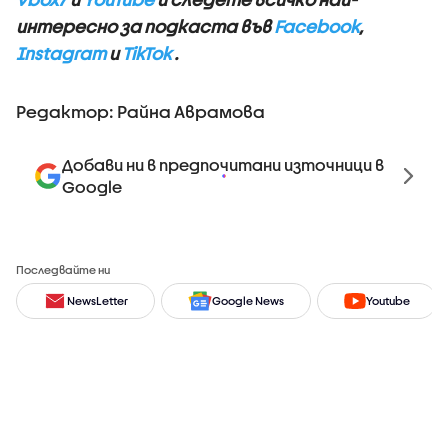
интересно за подкаста във
Facebook
,
Instagram
и
TikTok
.
Редактор: Райна Аврамова
Добави ни в предпочитани източници в
Google
Последвайте ни
NewsLetter
Google News
Youtube