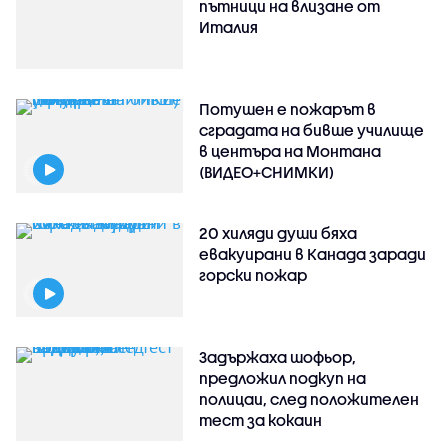
пътници на влизане от
Италия
Потушен е пожарът в
сградата на бивше училище
в центъра на Монтана
(ВИДЕО+СНИМКИ)
20 хиляди души бяха
евакуирани в Канада заради
горски пожар
Задържаха шофьор,
предложил подкуп на
полицаи, след положителен
тест за кокаин