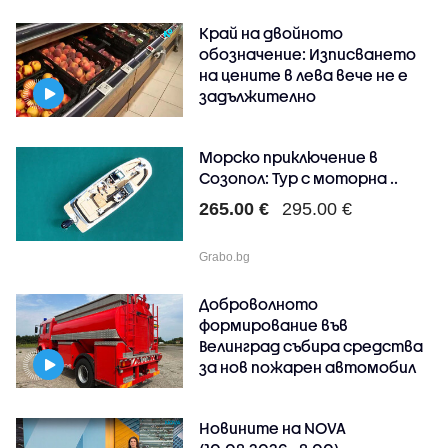
Край на двойното
обозначение: Изписването
на цените в лева вече не е
задължително
Морско приключение в
Созопол: Тур с моторна ..
265.00 €
295.00 €
Grabo.bg
Доброволното
формирование във
Велинград събира средства
за нов пожарен автомобил
Новините на NOVA