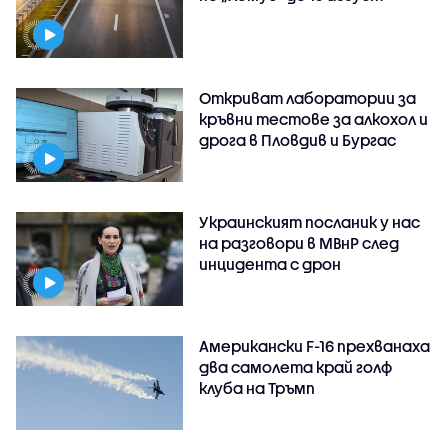
Откриват лаборатории за
кръвни тестове за алкохол и
дрога в Пловдив и Бургас
Украинският посланик у нас
на разговори в МВнР след
инцидента с дрон
Американски F-16 прехванаха
два самолета край голф
клуба на Тръмп