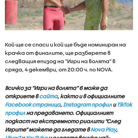
Кой ще се спаси и кой ще бъде номиниран на
крачка от финалите, ще разберете в
следващия епизод на “Игри на волята” в
сряда, 4 декември, от 20:00 ч. по NOVA.
Всичко за “Игри на волята” 6 може да
откриете в
сайта
, както и в официалните
Facebook страница
,
Instagram профил
и
TikTok
профил
на предаването. Официалният
подкаст на екстремното риалити “След
Игрите” можете да гледате в
Nova Play
,
Vbox7
и
YouTube
и следете всичко най-