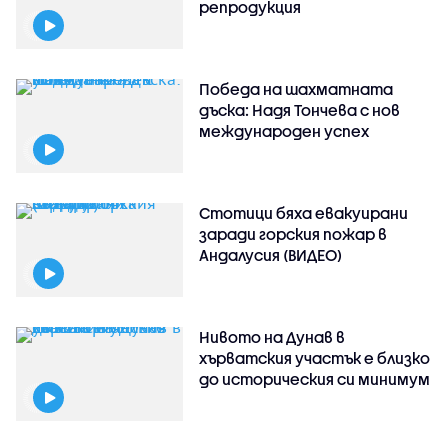
репродукция
Победа на шахматната
дъска: Надя Тончева с нов
международен успех
Стотици бяха евакуирани
заради горския пожар в
Андалусия (ВИДЕО)
Нивото на Дунав в
хърватския участък е близко
до историческия си минимум