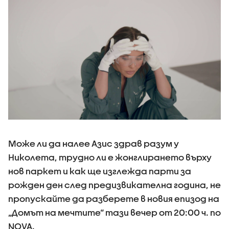
Може ли да налее Азис здрав разум у
Николета, трудно ли е жонглирането върху
нов паркет и как ще изглежда парти за
рожден ден след предизвикателна година, не
пропускайте да разберете в новия епизод на
„Домът на мечтите“ тази вечер от 20:00 ч. по
NOVA.