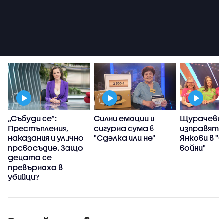
„Събуди се“:
Силни емоции и
Щурачеви
Престъпления,
сигурна сума в
изправят
наказания и улично
"Сделка или не"
Янкови в 
правосъдие. Защо
войни"
децата се
превърнаха в
убийци?