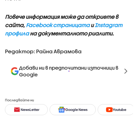
Повече информация може да откриете в
сайта,
Facebook страницата
и
Instagram
профила
на документалното риалити.
Редактор: Райна Аврамова
Добави ни в предпочитани източници в
Google
Последвайте ни
NewsLetter
Google News
Youtube