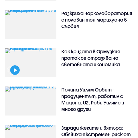
Разкриха нарколаборатория
с половин тон марихуана в
Сърбия
Как кризата в Ормузкия
проток се отразява на
световната икономика
Почина Уилям Орбит -
продуцентът, работил с
Мадона, U2, Роби Уилямс и
много други
Заради жегите и вятъра:
Обявиха екстремен риск от