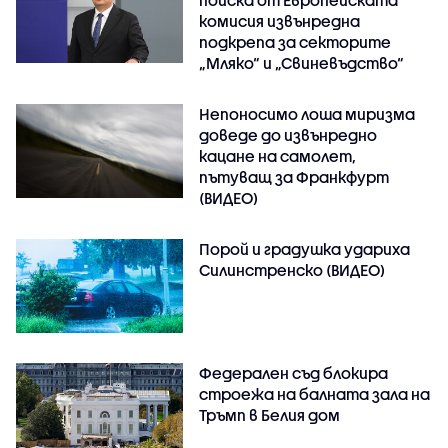
поиска от Европейската
комисия извънредна
подкрепа за секторите
„Мляко“ и „Свиневъдство“
Непоносимо лоша миризма
доведе до извънредно
кацане на самолет,
пътуващ за Франкфурт
(ВИДЕО)
Порой и градушка удариха
Силинстренско (ВИДЕО)
Федерален съд блокира
строежа на балната зала на
Тръмп в Белия дом