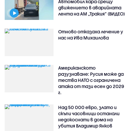
Автомобил кара срещу
движението в аварийната
лента на АМ „Тракия” (ВИДЕО)
Отново отказаха лечение у
нас на Ива Михаилова
Американското
разузнаване: Русия може да
тества НАТО с ограничена
атака от тази есен до 2029
г.
Над 50 000 евро, злато и
скъпи часовници останали
недокоснати в дома на
убития Владимир Янков