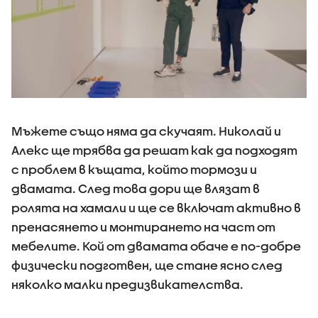
Мъжете също няма да скучаят. Николай и
Алекс ще трябва да решат как да подходят
с проблем в къщата, който тормози и
двамата. След това дори ще влязат в
ролята на хамали и ще се включат активно в
пренасянето и монтирането на част от
мебелите. Кой от двамата обаче е по-добре
физически подготвен, ще стане ясно след
няколко малки предизвикателства.