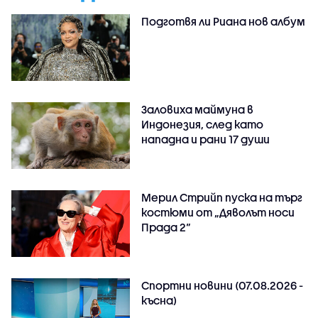
Подготвя ли Риана нов албум
Заловиха маймуна в
Индонезия, след като
нападна и рани 17 души
Мерил Стрийп пуска на търг
костюми от „Дяволът носи
Прада 2“
Спортни новини (07.08.2026 -
късна)