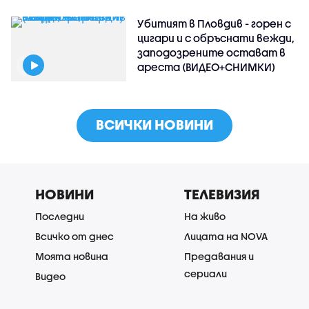
Убитият в Пловдив - горен с
цигари и с обръснати вежди,
заподозрените остават в
ареста (ВИДЕО+СНИМКИ)
ВСИЧКИ НОВИНИ
НОВИНИ
ТЕЛЕВИЗИЯ
Последни
На живо
Всичко от днес
Лицата на NOVA
Моята новина
Предавания и
сериали
Видео