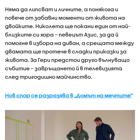
Няма да липсват и личните, а понякога и
повече от забавни моменти от живота на
двойките. Николета ще покани един от най-
близките си хора – певецът Азис, за да й
помогне в избора на диван, а срещата между
двамата ще протече в сладки приказки за
живота. За Гери предстои друго вълнуващо
събитие – завръщането й в телевизията
след тригодишно майчинство.
Нов спор се разразява в „Домът на мечтите“