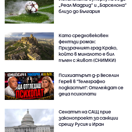
„Реал Мадрид“ и „Барселона“
близо до България
Като средновековен
фентъзи роман:
Призрачният град Крако,
който в миналото е бил
пълен с живот (СНИМКИ)
Психиатърът д-р Веселин
Герев в "Телеграфно
подкастът": Отглеждат се
деца психопати
Сенатът на САЩ прие
законопроект за санкции
срещу Русия и Иран