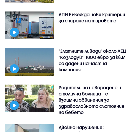
АПИ въвежда нови критерии
за спиране на тировете
"Златните ливади" около АЕЦ
"Козлодуй": 1600 евро за кв.м
са дадени на частна
компания
Родители на новородено и
столична болница – с
взаимни обвинения за
здравословното състояние
на бебето
Двойно нарушение: