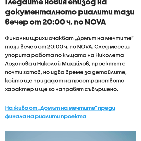
Гледайте новия епизод на
документалното риалити тази
вечер от 20:00 ч. по NOVA
Финални щрихи очакват „Домът на мечтите“
тази вечер от 20:00 ч. по NOVA. След месеци
упорита работа по къщата на Николета
Лозанова и Николай Михайлов, проектът е
почти готов, но идва време за детайлите,
който ще придадат на пространството
характер и ще го направят съвършено.
На живо от „Домът на мечтите“ преди
финала на риалити проекта