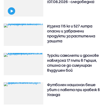
(07.08.2026 - следобедна)
Иззеха 115 кг и 527 литра
опасни и забранени
продукти за растителна
защита
Турски самолети и дронове
навлязоха 17 пъти в Гърция,
стигна се до симулиран
въздушен бой
Футболен национал беше
убит с павета при грабеж в
Уганда