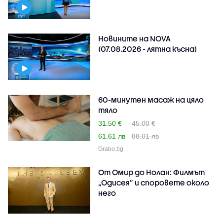
Новините на NOVA
(07.08.2026 - лятна късна)
60-минутен масаж на цяло
тяло
31.50 €
45.00 €
61.61 лв
88.01 лв
Grabo.bg
От Омир до Нолан: Филмът
„Одисея” и споровете около
него