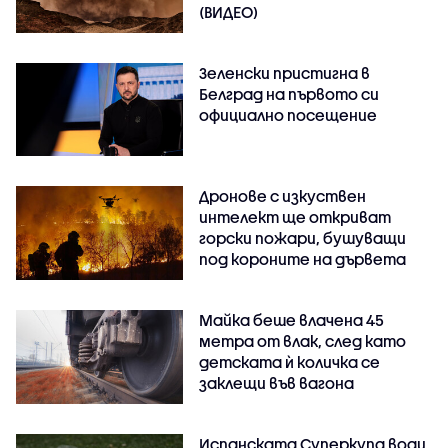
(ВИДЕО)
Зеленски пристигна в
Белград на първото си
официално посещение
Дронове с изкуствен
интелект ще откриват
горски пожари, бушуващи
под короните на дървета
Майка беше влачена 45
метра от влак, след като
детската ѝ количка се
заклещи във вагона
Испанската Суперкупа води