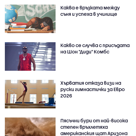
Каква е връзката между
съня и успеха в училище
Какво се случва с присъдата
на Шон "Диди" Комбс
Хърватия отказа визи на
руски гимнастички за Евро
2026
Пясъчни бури от най-висока
степен връхлетяха
американския щат Аризона