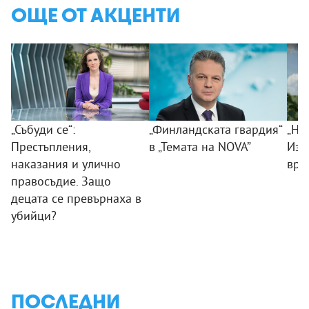
ОЩЕ ОТ АКЦЕНТИ
„Събуди се“:
„Финландската гвардия“
„Ни
Престъпления,
в „Темата на NOVA”
Изк
наказания и улично
вра
правосъдие. Защо
децата се превърнаха в
убийци?
ПОСЛЕДНИ