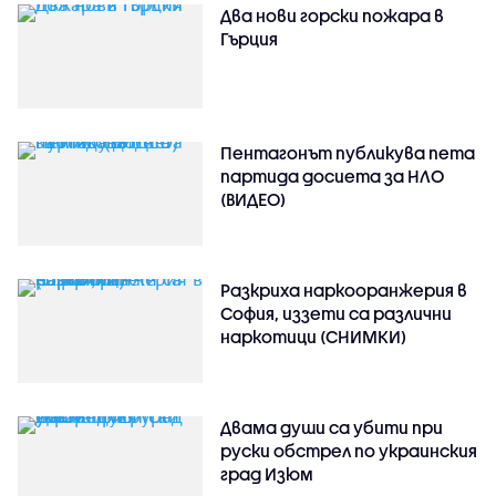
Два нови горски пожара в
Гърция
Пентагонът публикува пета
партида досиета за НЛО
(ВИДЕО)
Разкриха наркооранжерия в
София, иззети са различни
наркотици (СНИМКИ)
Двама души са убити при
руски обстрeл по украинския
град Изюм