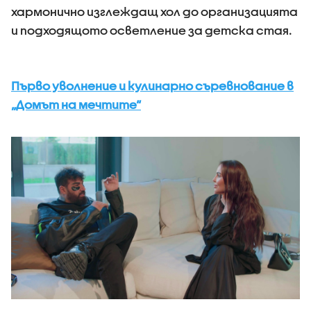
хармонично изглеждащ хол до организацията
и подходящото осветление за детска стая.
Първо уволнение и кулинарно съревнование в
„Домът на мечтите“