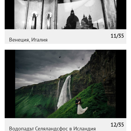
11/35
Венеция, Италия
12/35
Водопадът Селяландсфос в Исландия