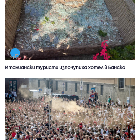
Италиански туристи изпочупиха хотел в Банско