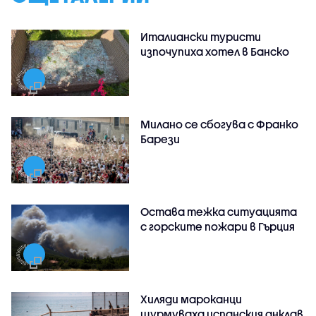
Италиански туристи
изпочупиха хотел в Банско
Милано се сбогува с Франко
Барези
Остава тежка ситуацията
с горските пожари в Гърция
Хиляди мароканци
щурмуваха испанския анклав