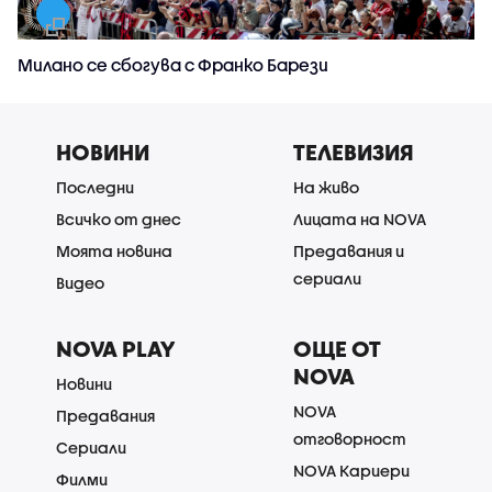
Милано се сбогува с Франко Барези
НОВИНИ
ТЕЛЕВИЗИЯ
Последни
На живо
Всичко от днес
Лицата на NOVA
Моята новина
Предавания и
сериали
Видео
NOVA PLAY
ОЩЕ ОТ
NOVA
Новини
NOVA
Предавания
отговорност
Сериали
NOVA Кариери
Филми