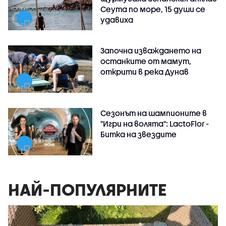
Сеута по море, 15 души се
удавиха
Започна изваждането на
останките от мамут,
открити в река Дунав
Сезонът на шампионите в
"Игри на волята": LactoFlor -
Битка на звездите
НАЙ-ПОПУЛЯРНИТЕ