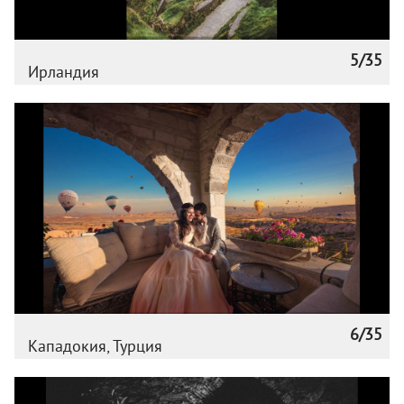
5/35
Ирландия
6/35
Кападокия, Турция