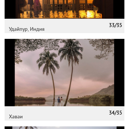
33/35
Удайпур, Индия
34/35
Хаваи