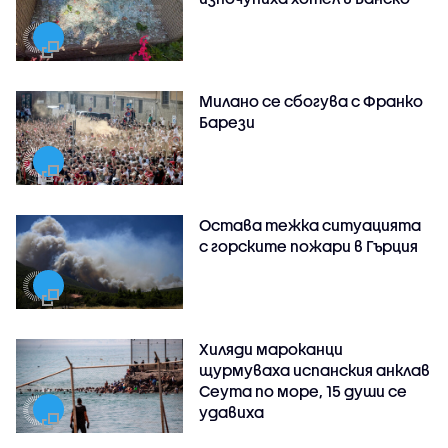
Милано се сбогува с Франко
Барези
Остава тежка ситуацията
с горските пожари в Гърция
Хиляди мароканци
щурмуваха испанския анклав
Сеута по море, 15 души се
удавиха