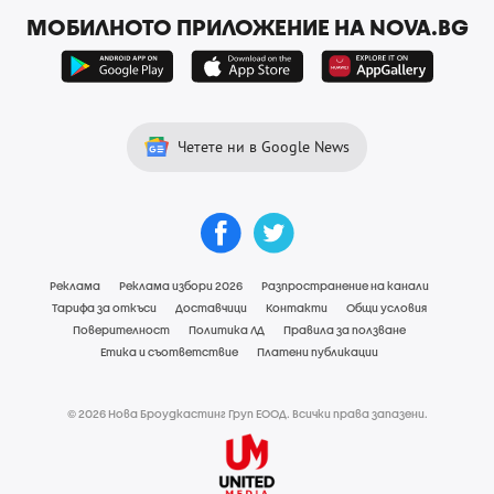
МОБИЛНОТО ПРИЛОЖЕНИЕ НА NOVA.BG
Четете ни в Google News
Реклама
Реклама избори 2026
Разпространение на канали
Тарифа за откъси
Доставчици
Контакти
Общи условия
Поверителност
Политика ЛД
Правила за ползване
Етика и съответствие
Платени публикации
© 2026 Нова Броудкастинг Груп ЕООД. Всички права запазени.