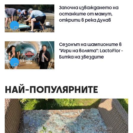
Започна изваждането на
останките от мамут,
открити в река Дунав
Сезонът на шампионите в
"Игри на волята": LactoFlor -
Битка на звездите
НАЙ-ПОПУЛЯРНИТЕ