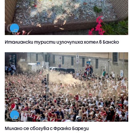
Италиански туристи изпочупиха хотел в Банско
Милано се сбогува с Франко Барези