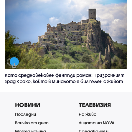
Като средновековен фентъзи роман: Призрачният
град Крако, който в миналото е бил пълен с живот
НОВИНИ
ТЕЛЕВИЗИЯ
Последни
На живо
Всичко от днес
Лицата на NOVA
Моята новина
Предавания и