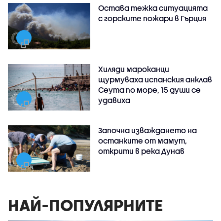
Остава тежка ситуацията
с горските пожари в Гърция
Хиляди мароканци
щурмуваха испанския анклав
Сеута по море, 15 души се
удавиха
Започна изваждането на
останките от мамут,
открити в река Дунав
НАЙ-ПОПУЛЯРНИТЕ