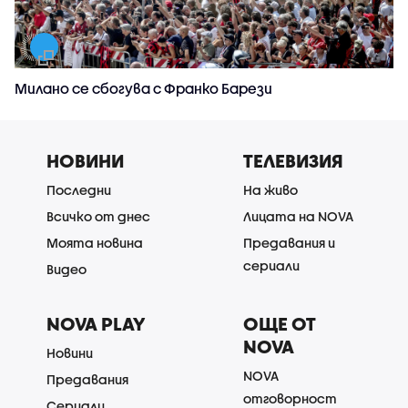
Милано се сбогува с Франко Барези
НОВИНИ
ТЕЛЕВИЗИЯ
Последни
На живо
Всичко от днес
Лицата на NOVA
Моята новина
Предавания и
сериали
Видео
NOVA PLAY
ОЩЕ ОТ
NOVA
Новини
NOVA
Предавания
отговорност
Сериали