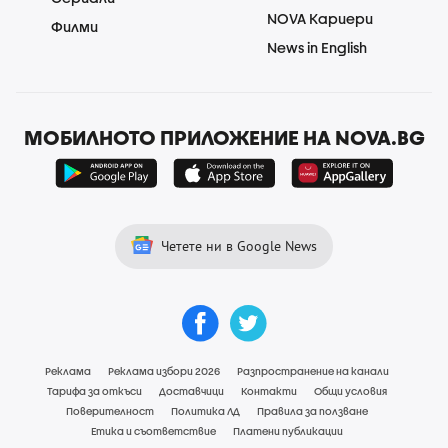
NOVA Кариери
Филми
News in English
МОБИЛНОТО ПРИЛОЖЕНИЕ НА NOVA.BG
Четете ни в Google News
Реклама
Реклама избори 2026
Разпространение на канали
Тарифа за откъси
Доставчици
Контакти
Общи условия
Поверителност
Политика ЛД
Правила за ползване
Етика и съответствие
Платени публикации