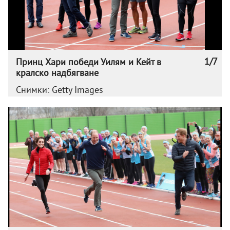
1/7
Принц Хари победи Уилям и Кейт в
кралско надбягване
Снимки: Getty Images