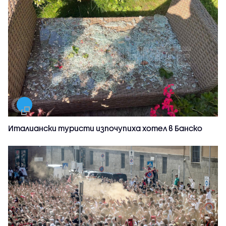
Италиански туристи изпочупиха хотел в Банско