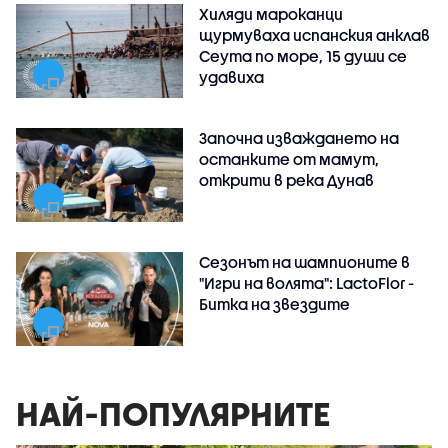
Хиляди мароканци
щурмуваха испанския анклав
Сеута по море, 15 души се
удавиха
Започна изваждането на
останките от мамут,
открити в река Дунав
Сезонът на шампионите в
"Игри на волята": LactoFlor -
Битка на звездите
НАЙ-ПОПУЛЯРНИТЕ