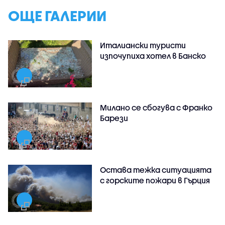
ОЩЕ ГАЛЕРИИ
Италиански туристи
изпочупиха хотел в Банско
Милано се сбогува с Франко
Барези
Остава тежка ситуацията
с горските пожари в Гърция