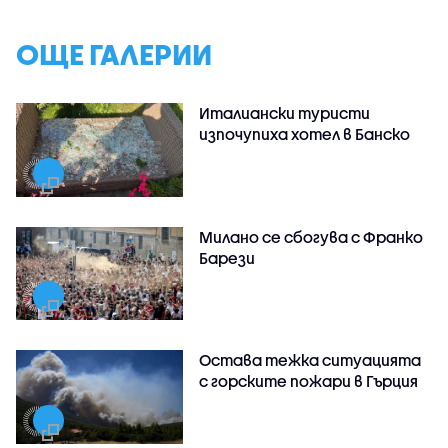
ОЩЕ ГАЛЕРИИ
Италиански туристи
изпочупиха хотел в Банско
Милано се сбогува с Франко
Барези
Остава тежка ситуацията
с горските пожари в Гърция