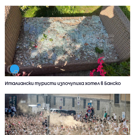
Италиански туристи изпочупиха хотел в Банско