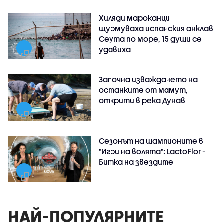
Хиляди мароканци
щурмуваха испанския анклав
Сеута по море, 15 души се
удавиха
Започна изваждането на
останките от мамут,
открити в река Дунав
Сезонът на шампионите в
"Игри на волята": LactoFlor -
Битка на звездите
НАЙ-ПОПУЛЯРНИТЕ