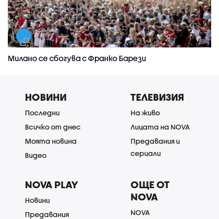
Милано се сбогува с Франко Барези
НОВИНИ
ТЕЛЕВИЗИЯ
Последни
На живо
Всичко от днес
Лицата на NOVA
Моята новина
Предавания и
сериали
Видео
NOVA PLAY
ОЩЕ ОТ
NOVA
Новини
NOVA
Предавания