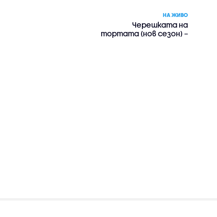
НА ЖИВО
Черешката на
тортата (нов сезон) –
риалити