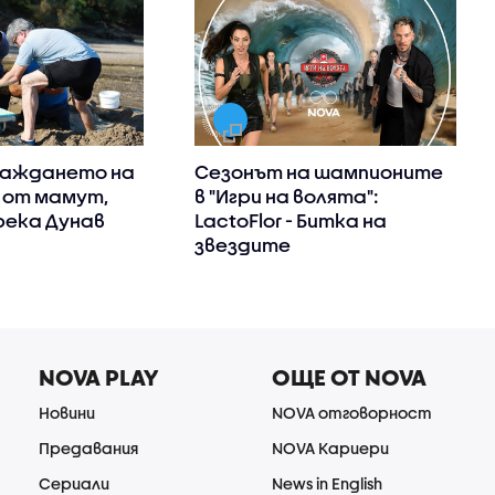
важдането на
Сезонът на шампионите
 от мамут,
в "Игри на волята":
река Дунав
LactoFlor - Битка на
звездите
NOVA PLAY
ОЩЕ ОТ NOVA
Новини
NOVA отговорност
Предавания
NOVA Кариери
Сериали
News in English