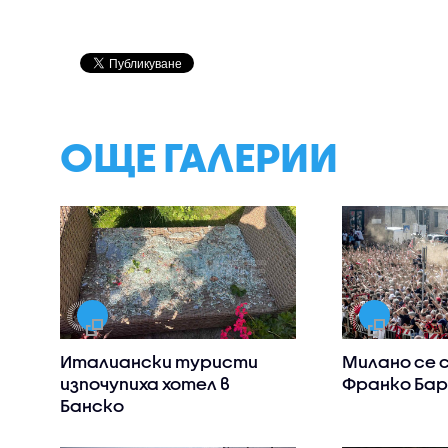
ОЩЕ ГАЛЕРИИ
Италиански туристи
Милано се 
изпочупиха хотел в
Франко Бар
Банско