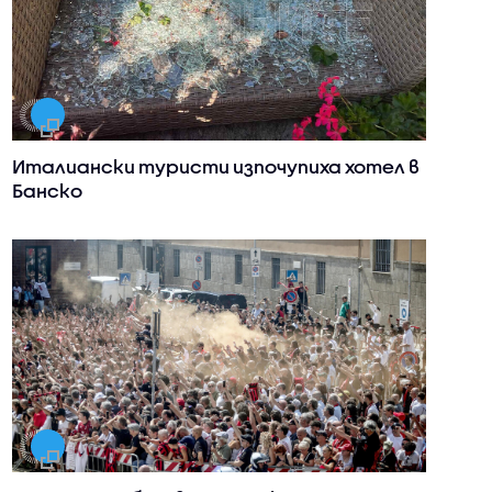
Италиански туристи изпочупиха хотел в
Банско