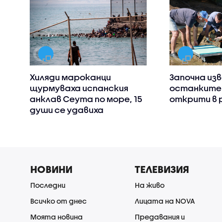
Хиляди мароканци
Започна из
щурмуваха испанския
останките
анклав Сеута по море, 15
открити в 
души се удавиха
НОВИНИ
ТЕЛЕВИЗИЯ
Последни
На живо
Всичко от днес
Лицата на NOVA
Моята новина
Предавания и