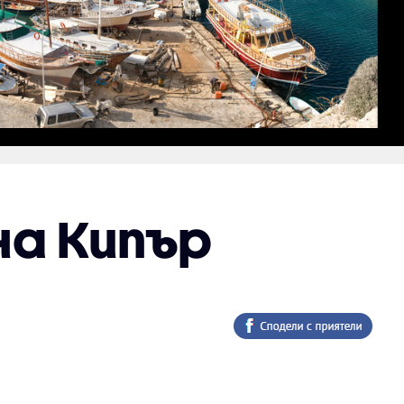
а Кипър