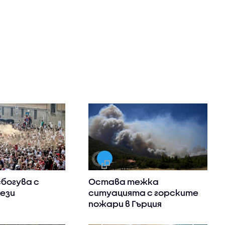
сбогува с
Остава тежка
ези
ситуацията с горските
пожари в Гърция