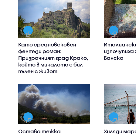
Като средновековен
Италианск
фентъзи роман:
изпочупиха 
Призрачният град Крако,
Банско
който в миналото е бил
пълен с живот
Остава тежка
Хиляди мар