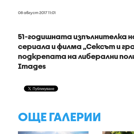
08 август 2017 11:01
51-годишната изпълнителка н
сериала и филма „Сексът и гр
подкрепата на либерални поли
Images
ОЩЕ ГАЛЕРИИ