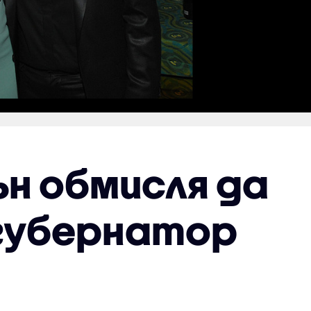
н обмисля да
губернатор