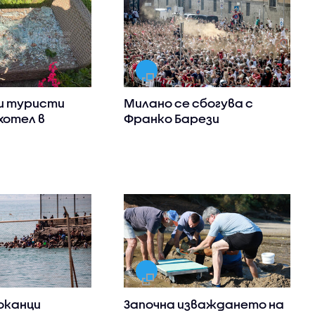
и туристи
Милано се сбогува с
хотел в
Франко Барези
оканци
Започна изваждането на