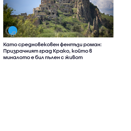
Като средновековен фентъзи роман:
Призрачният град Крако, който в
миналото е бил пълен с живот