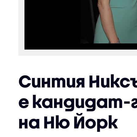
Синтия Никсъ
е кандидат-
на Ню Йорк