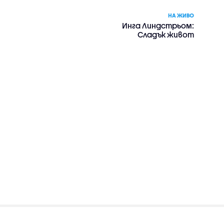
НА ЖИВО
Инга Линдстрьом:
Сладък живот