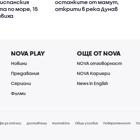
испанския
останките от мамут,
а по море, 15
открити в река Дунав
авиха
NOVA PLAY
ОЩЕ ОТ NOVA
Новини
NOVA отговорност
Предавания
NOVA Кариери
Сериали
News in English
Филми
фа за откъси
Доставчици
Контакти
Общи условия
Поверителност
По