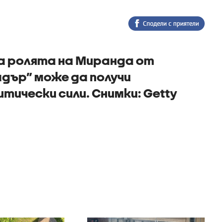
а ролята на Миранда от
адър” може да получи
тически сили. Снимки: Getty