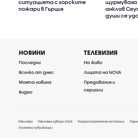
ситуацията с горските
щурмуваха 
пожари в Гърция
анклав Сеут
души се уд
НОВИНИ
ТЕЛЕВИЗИЯ
Последни
На живо
Всичко от днес
Лицата на NOVA
Моята новина
Предавания и
сериали
Видео
Реклама
Реклама избори 2026
Разпространение на канали
Тари
Платени публикации