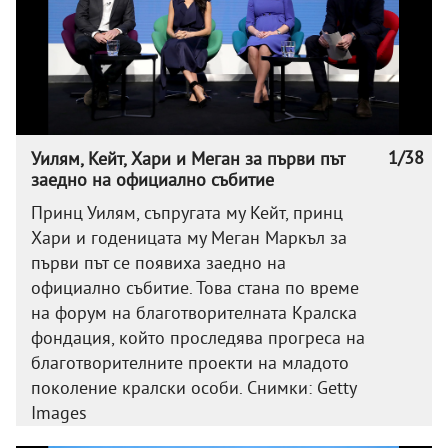
1/38
Уилям, Кейт, Хари и Меган за първи път
заедно на официално събитие
Принц Уилям, съпругата му Кейт, принц
Хари и годеницата му Меган Маркъл за
първи път се появиха заедно на
официално събитие. Това стана по време
на форум на благотворителната Кралска
фондация, който проследява прогреса на
благотворителните проекти на младото
поколение кралски особи. Снимки: Getty
Images