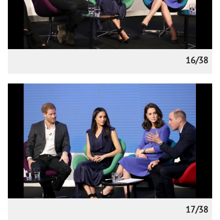
16/38
17/38