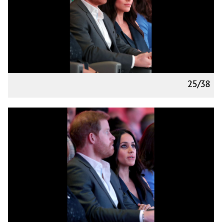
25/38