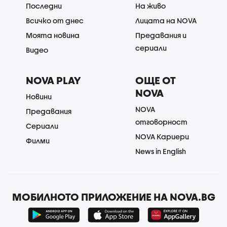
Последни
На живо
Всичко от днес
Лицата на NOVA
Моята новина
Предавания и
сериали
Видео
NOVA PLAY
ОЩЕ ОТ
NOVA
Новини
NOVA
Предавания
отговорност
Сериали
NOVA Кариери
Филми
News in English
МОБИЛНОТО ПРИЛОЖЕНИЕ НА NOVA.BG