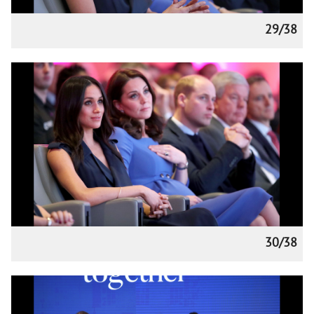
29/38
30/38