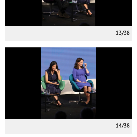
13/38
14/38