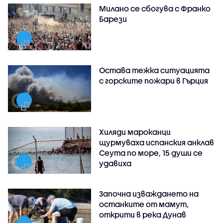
Милано се сбогува с Франко
Барези
Остава тежка ситуацията
с горските пожари в Гърция
Хиляди мароканци
щурмуваха испанския анклав
Сеута по море, 15 души се
удавиха
Започна изваждането на
останките от мамут,
открити в река Дунав