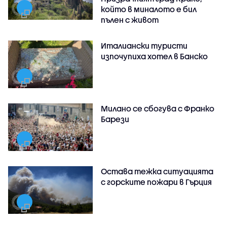
който в миналото е бил
пълен с живот
Италиански туристи
изпочупиха хотел в Банско
Милано се сбогува с Франко
Барези
Остава тежка ситуацията
с горските пожари в Гърция