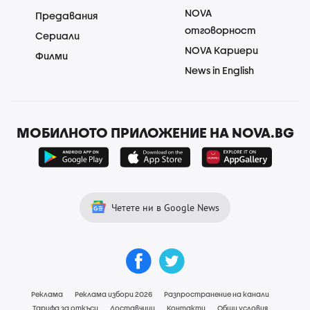
NOVA
Предавания
отговорност
Сериали
NOVA Кариери
Филми
News in English
МОБИЛНОТО ПРИЛОЖЕНИЕ НА NOVA.BG
Четете ни в Google News
Реклама
Реклама избори 2026
Разпространение на канали
Тарифа за откъси
Доставчици
Контакти
Общи условия