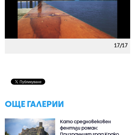
17/17
ОЩЕ ГАЛЕРИИ
Като средновековен
фентъзи роман:
Призрачният град Крако,