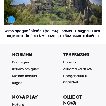
Като средновековен фентъзи роман: Призрачният
град Крако, който в миналото е бил пълен с живот
НОВИНИ
ТЕЛЕВИЗИЯ
Последни
На живо
Всичко от днес
Лицата на NOVA
Моята новина
Предавания и
сериали
Видео
NOVA PLAY
ОЩЕ ОТ
NOVA
Новини