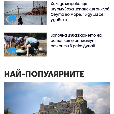
Хиляди мароканци
щурмуваха испанския анклав
Сеута по море, 15 души се
удавиха
Започна изваждането на
останките от мамут,
открити в река Дунав
НАЙ-ПОПУЛЯРНИТЕ