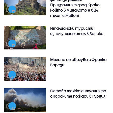
Призрачният град Крако,
който в миналото е бил
пълен с живот
Италиански туристи
изпочупиха хотел в Банско
Милано се сбогува с Франко
Барези
Остава тежка ситуацията
с горските пожари в Гърция