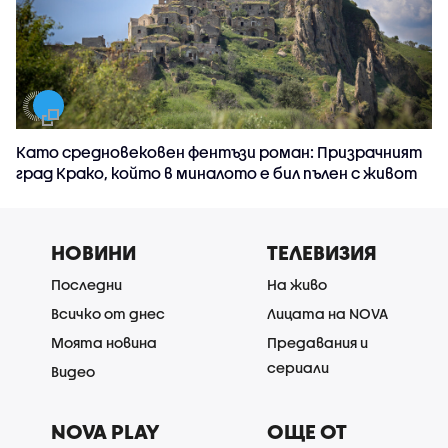
Като средновековен фентъзи роман: Призрачният
град Крако, който в миналото е бил пълен с живот
НОВИНИ
ТЕЛЕВИЗИЯ
Последни
На живо
Всичко от днес
Лицата на NOVA
Моята новина
Предавания и
сериали
Видео
NOVA PLAY
ОЩЕ ОТ