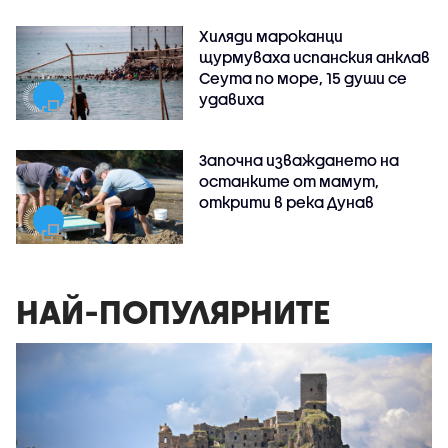
Хиляди мароканци
щурмуваха испанския анклав
Сеута по море, 15 души се
удавиха
Започна изваждането на
останките от мамут,
открити в река Дунав
НАЙ-ПОПУЛЯРНИТЕ