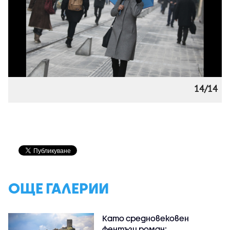
14/14
ОЩЕ ГАЛЕРИИ
Като средновековен
фентъзи роман: