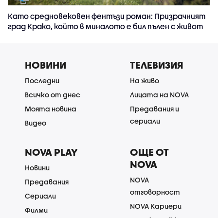
Като средновековен фентъзи роман: Призрачният
град Крако, който в миналото е бил пълен с живот
НОВИНИ
ТЕЛЕВИЗИЯ
Последни
На живо
Всичко от днес
Лицата на NOVA
Моята новина
Предавания и
сериали
Видео
NOVA PLAY
ОЩЕ ОТ
NOVA
Новини
NOVA
Предавания
отговорност
Сериали
NOVA Кариери
Филми