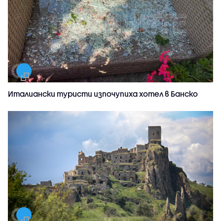
Италиански туристи изпочупиха хотел в Банско