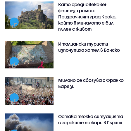
Като средновековен
фентъзи роман:
Призрачният град Крако,
който в миналото е бил
пълен с живот
Италиански туристи
изпочупиха хотел в Банско
Милано се сбогува с Франко
Барези
Остава тежка ситуацията
с горските пожари в Гърция