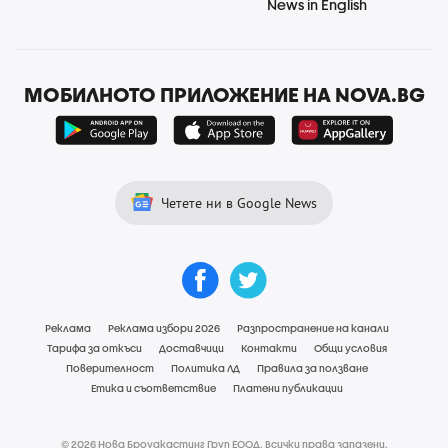
News in English
МОБИЛНОТО ПРИЛОЖЕНИЕ НА NOVA.BG
Четете ни в Google News
Реклама
Реклама избори 2026
Разпространение на канали
Тарифа за откъси
Доставчици
Контакти
Общи условия
Поверителност
Политика ЛД
Правила за ползване
Етика и съответствие
Платени публикации
© 2026 Нова Броудкастинг Груп ЕООД. Всички права запазени.