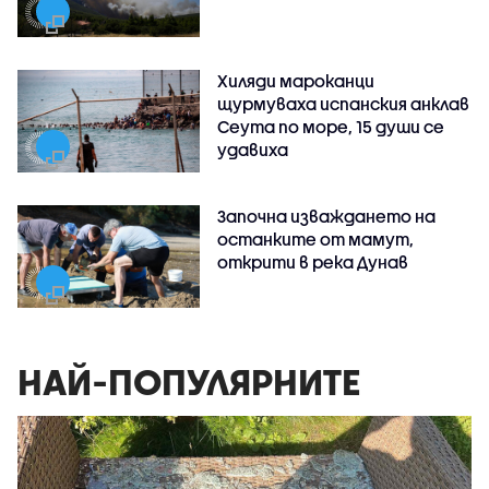
Хиляди мароканци
щурмуваха испанския анклав
Сеута по море, 15 души се
удавиха
Започна изваждането на
останките от мамут,
открити в река Дунав
НАЙ-ПОПУЛЯРНИТЕ