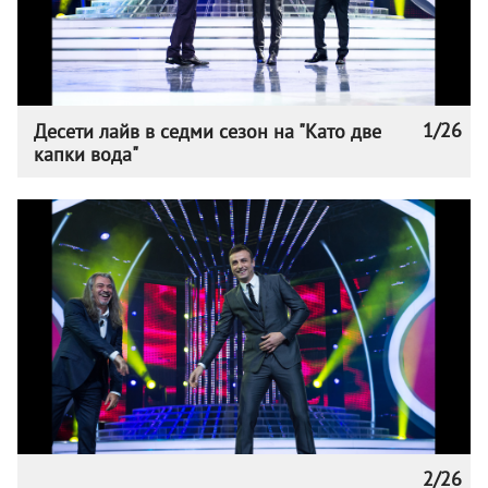
1/26
Десети лайв в седми сезон на "Като две
капки вода"
2/26