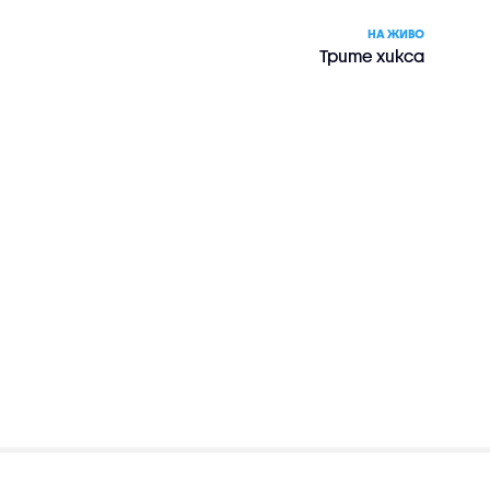
НА ЖИВО
Трите хикса