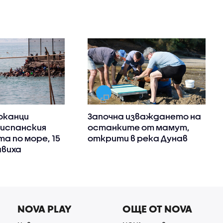
оканци
Започна изваждането на
испанския
останките от мамут,
а по море, 15
открити в река Дунав
авиха
NOVA PLAY
ОЩЕ ОТ NOVA