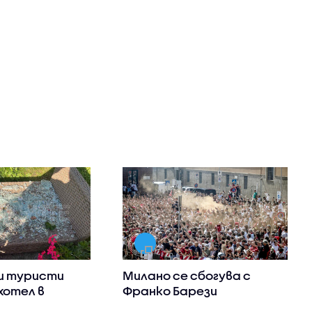
и туристи
Милано се сбогува с
хотел в
Франко Барези