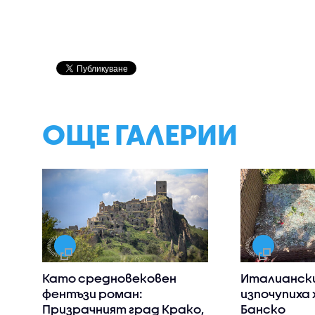
ОЩЕ ГАЛЕРИИ
Като средновековен
Италианск
фентъзи роман:
изпочупиха 
Призрачният град Крако,
Банско