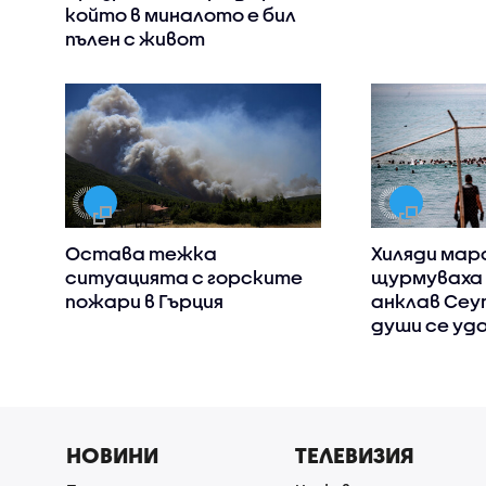
който в миналото е бил
пълен с живот
Остава тежка
Хиляди мар
ситуацията с горските
щурмуваха 
пожари в Гърция
анклав Сеут
души се уд
НОВИНИ
ТЕЛЕВИЗИЯ