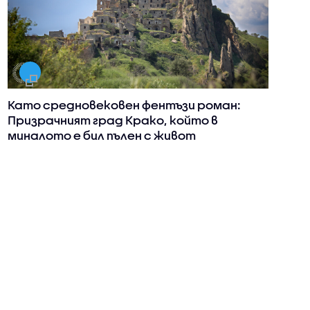
Като средновековен фентъзи роман:
Призрачният град Крако, който в
миналото е бил пълен с живот