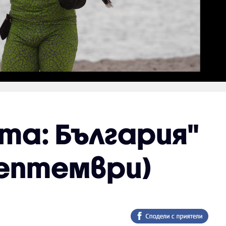
ята: България"
 септември)