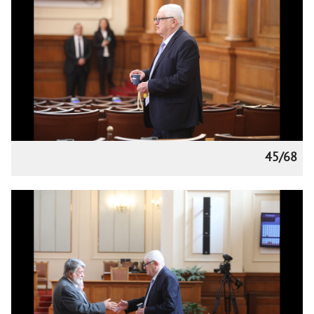
45/68