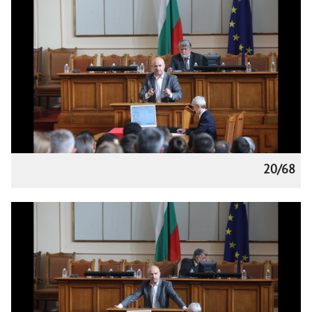
20/68