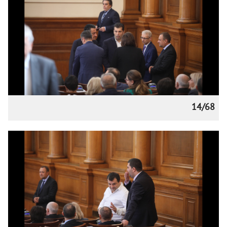
14/68