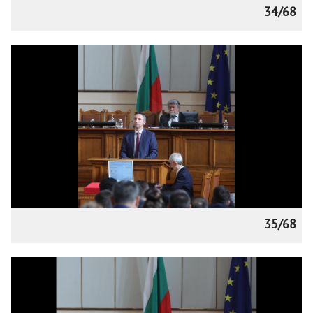
34/68
35/68