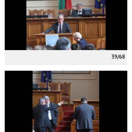
39/68