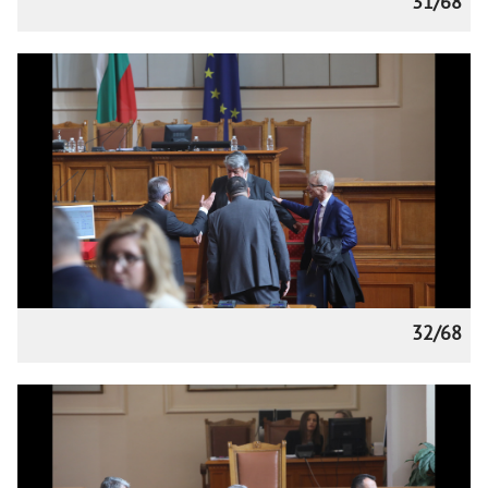
31/68
32/68