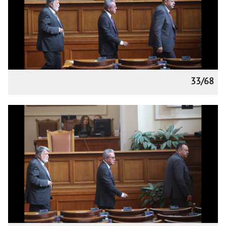
33/68