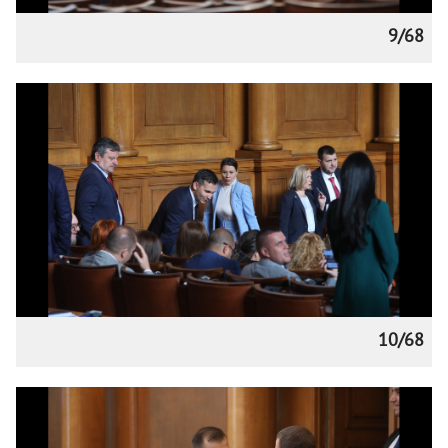
9/68
10/68