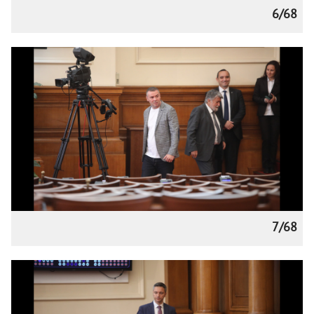
6/68
7/68