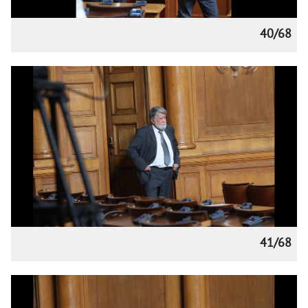
40/68
41/68