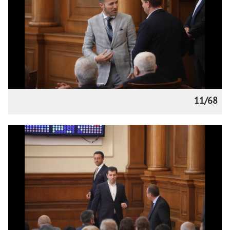
11/68