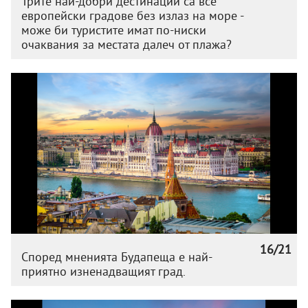
Трите най-добри дестинации са все
европейски градове без излаз на море -
може би туристите имат по-ниски
очаквания за местата далеч от плажа?
16/21
Според мненията Будапеща е най-
приятно изненадващият град.