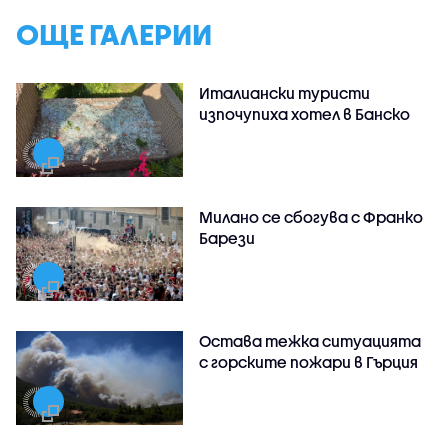
ОЩЕ ГАЛЕРИИ
Италиански туристи
изпочупиха хотел в Банско
Милано се сбогува с Франко
Барези
Остава тежка ситуацията
с горските пожари в Гърция