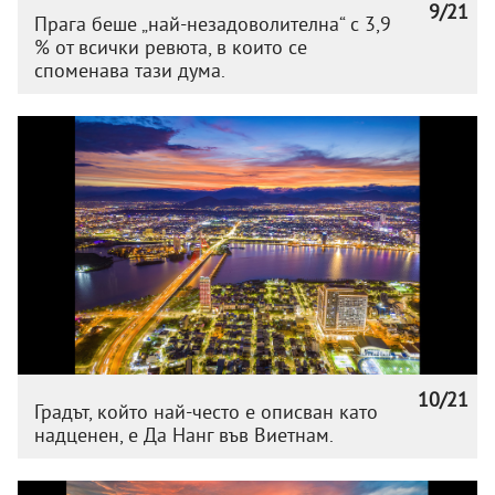
9/21
Прага беше „най-незадоволителна“ с 3,9
% от всички ревюта, в които се
споменава тази дума.
10/21
Градът, който най-често е описван като
надценен, е Да Нанг във Виетнам.