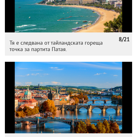
8/21
Тя е следвана от тайландската гореща
точка за партита Патая.