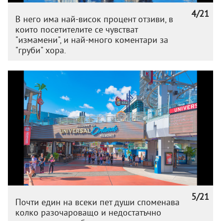
4/21
В него има най-висок процент отзиви, в
които посетителите се чувстват
"измамени", и най-много коментари за
"груби" хора.
5/21
Почти един на всеки пет души споменава
колко разочароващо и недостатъчно