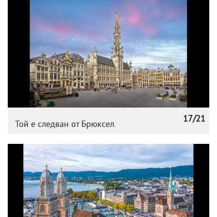
17/21
Той е следван от Брюксел.