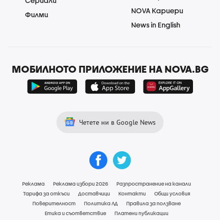
Сериали
NOVA Кариери
Филми
News in English
МОБИЛНОТО ПРИЛОЖЕНИЕ НА NOVA.BG
Четете ни в Google News
Реклама
Реклама избори 2026
Разпространение на канали
Тарифа за откъси
Доставчици
Контакти
Общи условия
Поверителност
Политика ЛД
Правила за ползване
Етика и съответствие
Платени публикации