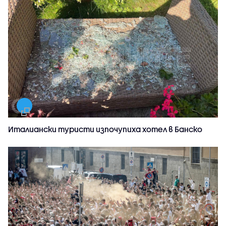
Италиански туристи изпочупиха хотел в Банско