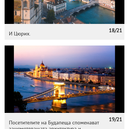
18/21
И Цюрих.
19/21
Посетителите на Будапеща споменават
зашеметяващата архитектура и