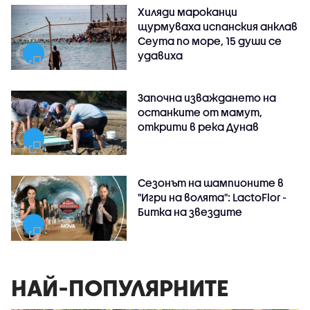
Хиляди мароканци
щурмуваха испанския анклав
Сеута по море, 15 души се
удавиха
Започна изваждането на
останките от мамут,
открити в река Дунав
Сезонът на шампионите в
"Игри на волята": LactoFlor -
Битка на звездите
НАЙ-ПОПУЛЯРНИТЕ