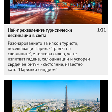
1/21
Най-прехвалените туристически
дестинации в света
Разочарованието за някои туристи,
посещаващи Париж - "Градът на
светлините", е толкова силно, че те
изпитват гадене, халюцинации и ускорен
сърдечен ритъм - състояние, известно
като "Парижки синдром".