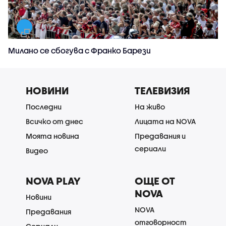
Милано се сбогува с Франко Барези
НОВИНИ
ТЕЛЕВИЗИЯ
Последни
На живо
Всичко от днес
Лицата на NOVA
Моята новина
Предавания и
сериали
Видео
NOVA PLAY
ОЩЕ ОТ
NOVA
Новини
NOVA
Предавания
отговорност