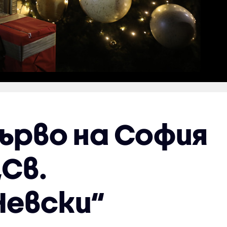
ърво на София
„Св.
Невски“