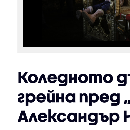
Коледното д
грейна пред 
Александър 