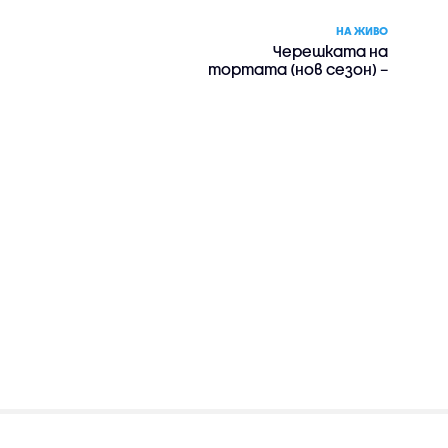
НА ЖИВО
Черешката на
тортата (нов сезон) –
риалити