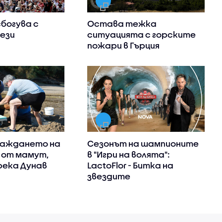
сбогува с
Остава тежка
ези
ситуацията с горските
пожари в Гърция
важдането на
Сезонът на шампионите
 от мамут,
в "Игри на волята":
река Дунав
LactoFlor - Битка на
звездите