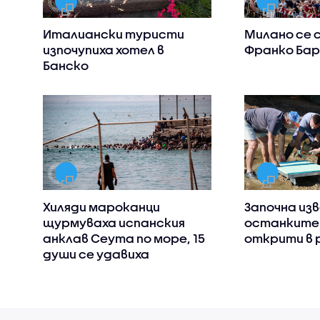
Италиански туристи
Милано се 
изпочупиха хотел в
Франко Бар
Банско
Хиляди мароканци
Започна из
щурмуваха испанския
останките
анклав Сеута по море, 15
открити в 
души се удавиха